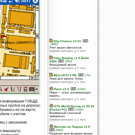
Shp Finance v2.51
189Кб
Учет ваших финансов
совпал интерес у 1 чел.
Fake Ringing v1.0 Build
2454
794Кб
Фальшивый вызов
совпал интерес у 1 чел.
BELLUCCI 9 RD
17Кб
Тема для экрана Today
совпал интерес у 1 чел.
Pairs v2.0
1154Кб
Пары — игра, развивающая
память
совпал интерес у 1 чел.
ом информации ГИБДД
ных пробок на дорогах;
GTS World Racing v1.00.02
бражать ее на карте;
(Pocket PC)
1326Кб
Всемирный гоночный
биле с учетом
чемпионат
совпал интерес у 1 чел.
лиц с указанием
Магазин на Ладони v2.6
го маршрута;
299Кб
Решение для продажи ваших