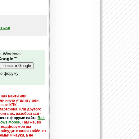
ться
я Windows
Google™
:
по форуму
 как найти или
или иную утилиту или
шего КПК,
мартфона, или другого
оить их, разобраться -
осы в форуме сайта
Всё
dows Mobile
.
Там же, во
х подфорумов вы
 обсудите ваши хобби, от
емьи и науки, а не