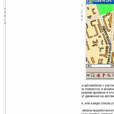
ПалмГИСGPS поможет Вам познакомиться с
городом, ориентироваться в незнакомом районе,
найти на карте нужную улицу, дом или любой объект
городской инфрастуктуры, спланировать поездку на
автомобиле, проехать на автомобиле к нужному
месту.
Функции
ПалмГИСGPS позволяет Вам:
отображать на экране карту города в
различных масштабах;
получать справочную информацию об
имеющихся на карте объектах;
расставлять на карте закладки в нужных
местах;
искать объект по адресу, по названию или по
закладке;
искать объекты в круге заданного радиуса;
задать точки старта и финиша нажатием по
карте, по адресу, по названию, по закладке
или по показаниям GPS;
выработать кратчайший маршрут движения на автомобиле с учет
(одностороннее движение, запрет проезда или поворота), и возмож
получать информацию о пробках в реальном режиме времени и ото
выработать минимальный по времени маршрут движения на автомо
информации ГИБДД и пробок на дорогах;
просмотреть выработанный маршрут на карте, или в виде списка у
поворотов и расстояний;
искать объекты (АЗС, больницы, аптеки и т.д.) вблизи выработанно