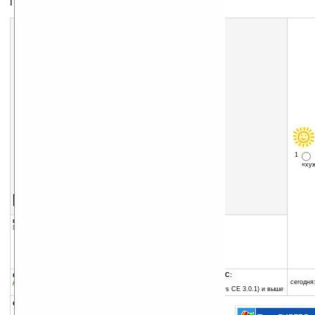
Географическая Информационная Система
1
«х
Скачать программу:
размер:
4031 Кб
скачать
программу
группы программы:
добавлена:
18.07.2006
Путешествия, навигация
:
Навигация и GPS
обновлена:
19.07.2006
автор программы:
ЗАО «Киберсо»
www.kiberso.com/
support@kiberso.com
программа:
совместима с Pocket PC:
демоверсия
ARM процессор и выше
сегодня:
Pocket PC 2002 (Windows CE 3.0.1) и выше
описание: