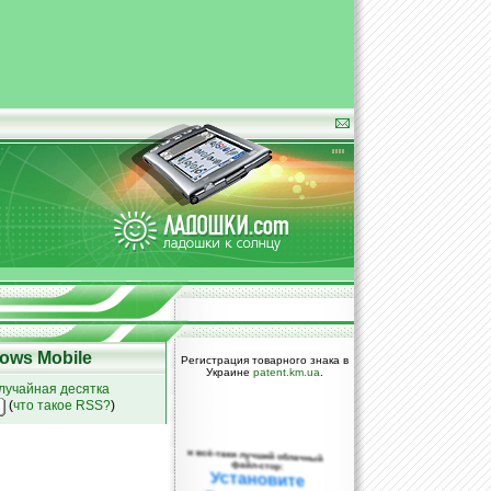
ows Mobile
Регистрация товарного знака в
Украине
patent.km.ua
.
лучайная десятка
(
что такое RSS?
)
и всё-таки лучший облачный
файл-стор:
Установите
DropBox уже
сегодня!
ПОЖАЛУЙСТА,