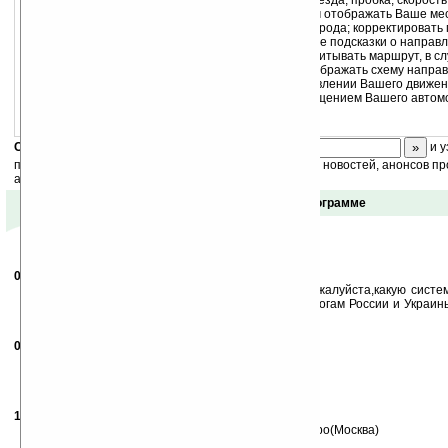
редактировать маршрутную сеть (запрет проезда, пробка, скорость
в комплекте с навигационным оборудованием отображать Ваше ме
отслеживать Ваше передвижение по карте города; корректировать 
приемника к карте города; подавать голосовые подсказки о направ
ближайшего поворота; автоматически пересчитывать маршрут, в слу
относительно текущего местоположения; отображать схему напра
отображать карту, ориентированную в направлении Вашего движен
поворачивающуюся в соответствии с перемещением Вашего автом
Скоро
конкурс
с призами! Подпишитесь:
и у
получайте ежедневный или еженедельный дайджест новостей, анонсов пр
акций сайта на ваш почтовый ящик.
Отзывы о программе
04.10.2006
-
Сергей
18:01
Приветствую всех хороших людей.Подскажите,пожалуйста,какую систем
поставить в Eten G500+,для передвижения по дорогам России и Украин
по всем этим системам?
05.10.2006
-
Аркадий
10:54
У меня ACER n 311/с Win5
Не хочет ставиться ПалмГИСGPS v3.0
Подскажите, как правильно поставить. Спасибо
14.01.2007
- GEO*LX*
22:34
Ставь НАТЕК(Украина),ГисРусса(Все)и ПокетГПСПро(Москва)