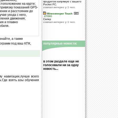
 движения);
продуктов напрямую с вашего
стоположение на карте;
Pocket PC.
привязку показаний GPS-
совпал интерес у 1 чел.
лении и расстоянии до
Minesweeper Touch
чае ухода с него,
4709Кб
вления движения;
Сапер
ия и плавно
совпал интерес у 1 чел.
обиля.
знайте, а также
ограмм под ваш КПК,
популярные новости:
в этом разделе еще не
голосовали ни за одну
новость...
у навигации,лучше всего
ы.Где взять азы обучения