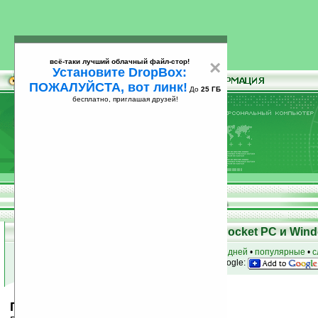
всё-таки лучший облачный файл-стор!
×
Установите DropBox:
ПОЖАЛУЙСТА, вот линк!
До
25 ГБ
бесплатно, приглашая друзей!
Установите
всё-таки лучший облачный файл-стор!
DropBox: ПОЖАЛУЙСТА, вот линк!
До
25
бесплатно, приглашая друзей!
ГБ
Скачать программы для КПК Pocket PC и Wind
к началу раздела
•
за сегодня
•
за 3 дня
•
за 7 дней
•
популярные
•
с
анонсы программ на email
• наш
на Google:
ПалмГИСGPS v3.0