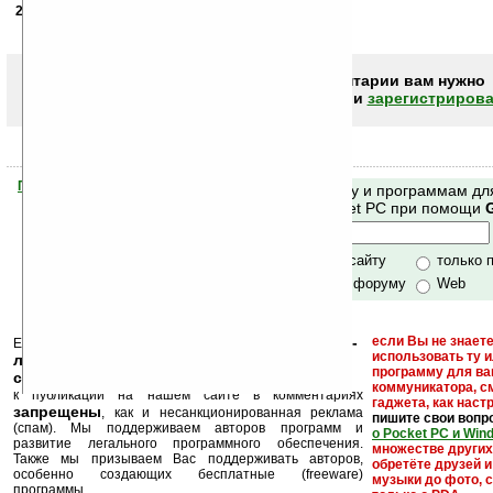
21.06.2007
- Евген
02:39
ставьте IGO самая лучшая прога для GPS
Чтобы писать комментарии вам нужно
авторизоваться (войти)
или
зарегистрирова
Помогите Ладошкам стать лучше
Поиск по сайту и программам дл
своей поддержкой.
Mobile и Pocket PC при помощи
Хочешь футболку?
только по сайту
только 
по сайту и форуму
Web
кейгены, кряки -
если Вы не знаете
Еще раз обращаем внимание, что
использовать ту 
лекарства, серийные номера, ключи и
программу для ва
ссылки на варезные сайты
коммуникатора, с
к публикации на нашем сайте в комментариях
гаджета, как настр
запрещены
, как и несанкционированная реклама
пишите свои вопр
(спам). Мы поддерживаем авторов программ и
о Pocket PC и Win
развитие легального программного обеспечения.
множестве други
Также мы призываем Вас поддерживать авторов,
обретёте друзей и
особенно создающих бесплатные (freeware)
музыки до фото, с
программы.