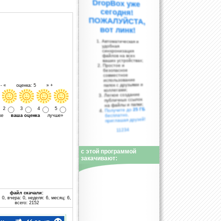
вот линк!
Автоматическая и
удобная
синхронизация
файлов на всех
ваших устройствах;
Простое и
безопасное
совместное
использование
папок с друзьями и
- « оценка: 5 » +
коллегами;
Легкое создание
публичных ссылок
на файлы и папки;
2
3
4
5
25 ГБ
Получите до
бесплатно,
уже
ваша оценка
лучше»
приглашая друзей!
11234
с этой программой
закачивают:
файл скачали:
 0, вчера: 0, неделя: 6, месяц: 6,
всего: 2152