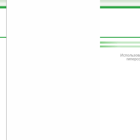
поддержите
Ладошки
Использов
гиперс