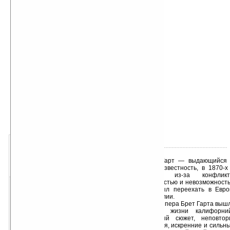
автор книги:
Фрэнсис Брет Гарт
об авторе подробно
жанр книги:
Приключения
Классика
добавлена:
19.12.2014
о книге:
- « оценка: н/д » +
Брет Гарт — выдающийся а
1
2
3
4
5
Приобретя известность, в 1870-х
«хуже
ваша оценка
лучше»
Йорке, но из-за конфликт
общественностью и невозможность
вынужден был переехать в Евро
прожил в Англии.
Из-под пера Брет Гарта выш
повестей о жизни калифорнийс
Увлекательный сюжет, неповто
тонкая ирония, искренние и сильны