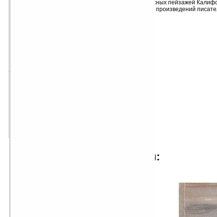
фоне прекрасных пейзажей Калифо
на страницах произведений писате
скачать для Palm OS
размер:
49 Кб
PDB
скачать для Pocket PC
размер:
29 Кб
TXT
отрывок из произведения:
...В том месте, где Норт–Форк,
рукав реки Станисло, теряет свою
резвую, порывистую
стремительность и, уже