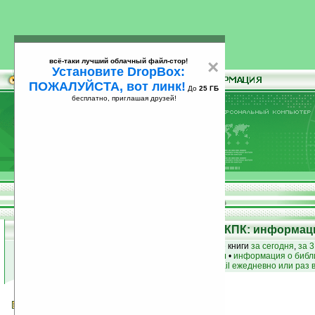
всё-таки лучший облачный файл-стор!
×
Установите DropBox:
ПОЖАЛУЙСТА, вот линк!
До
25 ГБ
бесплатно, приглашая друзей!
Установите
всё-таки лучший облачный файл-стор!
DropBox: ПОЖАЛУЙСТА, вот линк!
До
25
бесплатно, приглашая друзей!
ГБ
Электронная библиотека для КПК: информаци
лучшие книги
•
популярные книги
• новые книги
за сегодня
,
за 3
книги по жанру
•
книги по авторам
•
информация о библ
простые
анонсы новых книг
на email ежедневно или раз 
Звонарь у ангела