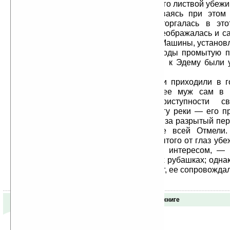
миссис Мак–Ги могла из своего увитого листвой убеж
ведущимися внизу работами, оставаясь при этом 
жизнь медленно, но неуклонно вторгалась в это
идиллический уголок, более того, преображалась и 
даже Норт–Форк изменил свой цвет. Машины, установ
гнали в ставшие теперь мутными воды промытую п
мыс огибала желтая река. Подступы к Эдему были 
окрасившись в цвет золота.
Однако миссис Мак–Ги вряд ли приходили в г
сентиментальные рассуждения, а ее муж сам в 
способствовал сокрушению неприступности св
присоединив к ним участок на берегу реки — его п
совестливые Уейны как возмещение за разрытый пер
таким образом, причастным судьбе всей Отмели.
развлекалась тем, что из своего скрытого от глаз у
— по всей вероятности, с детским интересом, — 
отмели братья в одинаковых красных рубашках; однак
когда она перебиралась вниз на берег, ее сопровождал
Отзывы о книге