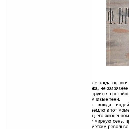
остепенившись, широко и плавно
течет по равнине, в него вдается
мыс, который, стоит воде чуть
прибыть, превращается в
небольшой остров. Суровому,
отмеченному печатью
мужественности пейзажу Сьерры
он противопоставляет
своеобразный идиллический покой.
Седые мхи и серебристые ветки
плакучих ив вдоль скалистого
берега полощут длинные пряди в
медлительных водах; в глубине,
сквозь лесные заросли,
проглядывают изумрудные
прогалины, блистающие зеленью, даже когда овсюги
на берегу уже высохли и желтеют. Река, не загрязнен
стоком из рудопромывных желобов, струится спокойно
на ее прозрачные воды ложатся задумчивые тени.
Некогда здесь была стоянка вождя индейс
утерявшего право собственности на землю в тот момен
американского ружья положила конец его жизненному
таким образом унаследовавшему эту мирную сень, п
очередь, уступить ее, ибо его сразил метким револь