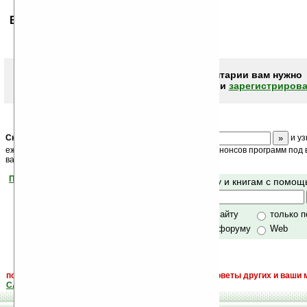
Ваше мнение будет первым.
Чтобы писать комментарии вам нужно
авторизоваться (войти)
или
зарегистрирова
Скоро
конкурс
с призами! Подпишитесь:
и уз
ежедневный или еженедельный дайджест новостей, анонсов программ под в
ваш почтовый ящик.
Помогите Ладошкам стать лучше
Поиск по сайту и книгам с помо
своей поддержкой.
Хочешь футболку?
только по сайту
только 
по сайту и форуму
Web
поиск
и обсуждение книг, новых, старых, лучших, советы других и ваши 
САЙТА "Книги, книги, и другие книги"
.