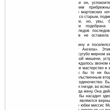
золотоискатель, пленившийся, как и он, успокоит
Долго ли тот наслаждался своим прибрежны
неизвестно. Только както, в одну из мартовских но
разлившаяся река унесла его вместе со старым, под
которым он предавался глубоким, но, увы, б
размышлениям. Впоследствии там подобрана
оплетенная бутыль виски. Иных следов последов
обитателей и законных владельцев не оставила
безмятежном уголке.
Позже там построил себе хижину и поселился
известный более как «Звонарь у Ангела». Эти
прозвищем, наводившим на мысль о сугубо мирном за
был меткой стрельбе по механической мишени, устр
попадание в яблочко всегда сопровождалось звоном 
всей вероятности, такое своеобразное мастерство и 
право на приятное уединение. Как бы то ни бы
охотников оспаривать это право насильственным вто
Только птицы делили с Мак–Ги его одиночество. Бы
заронили в него мысль о собственном гнезде, во всяко
ясным весенним утром он привел сюда жену. Она дей
его женой, и, таким образом, он как бы насадил зд
начала, которые, по общему мнению, являются верн
признаком настоящей идиллии. Алые юбки миссис М
красочное пятно — замелькали среди деревьев на пу