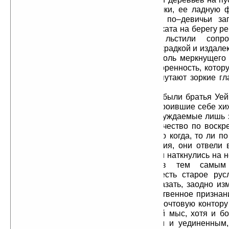
самое миссис Мак–Ги, ее алые щечки, ее ладную ф
бантами и каштановые, все еще по–девичьи за
нередко можно было видеть в час заката на берегу ре
с мужем, которому, казалось, льстили сопр
восхищенные взгляды, бросаемые украдкой и издалек
по берегу в мягкой тени тополей вдоль меркнущего 
несомненно, испытывал ту умиротворенность, котору
одни земные блага и ни с чем не спутают зоркие гл
промаха стрелка.
Ближайшими соседями Мак–Ги были братья Уей
участок на самом берегу реки и построившие себе х
от мыса. Тихие и скромные люди, осуждаемые лишь з
церковным песнопениям и затворничество по воскр
не привлекали ничьего внимания. Но когда, то ли по
результате кропотливого обдумывания, они отвели в
отделяющей мыс Мак–Ги от берега, и наткнулись на 
золотоносную отмель, подтвердив тем самы
обоснованную догадку, что это и есть старое рус
вековыми наносами, они, можно сказать, заодно из
всего крошечного поселения. Общественное признан
том, что новорожденный поселок и почтовую контору
братьев Уейновой Отмелью. Мирный мыс, хотя и б
теперь, все еще был местом тихим и уединенным,