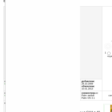
Воздушные гонки
Скачать программу:
размер:
16 Кб
скачать
Air_Race.zip
1
«х
группы программы:
автор программы:
добавлена:
Игры
:
Симуляторы
HANDCASE
28.10.2009
www.handycase.com/
обновлена:
indique@handycase.com
10.01.2013
программа:
совместима с:
бесплатная
Palm любой
сег
Palm OS 3.1
описание: