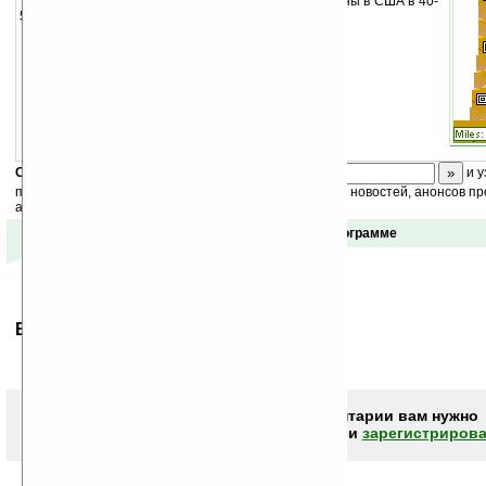
Воздушные гонки, которые были так популярны в США в 40-
50-года
Скоро
конкурс
с призами! Подпишитесь:
и у
получайте ежедневный или еженедельный дайджест новостей, анонсов пр
акций сайта на ваш почтовый ящик.
Отзывы о программе
Ваше мнение будет первым.
Чтобы писать комментарии вам нужно
авторизоваться (войти)
или
зарегистрирова