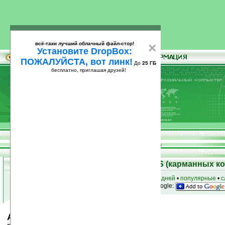
всё-таки лучший облачный файл-стор!
×
Установите DropBox:
ПОЖАЛУЙСТА, вот линк!
До
25 ГБ
бесплатно, приглашая друзей!
Установите
всё-таки лучший облачный файл-стор!
DropBox: ПОЖАЛУЙСТА, вот линк!
До
25
бесплатно, приглашая друзей!
ГБ
Скачать программы для Palm OS (карманных к
к началу раздела
•
за сегодня
•
за 3 дня
•
за 7 дней
•
популярные
•
с
анонсы программ на email
• наш
на Google:
Air Race v1.0