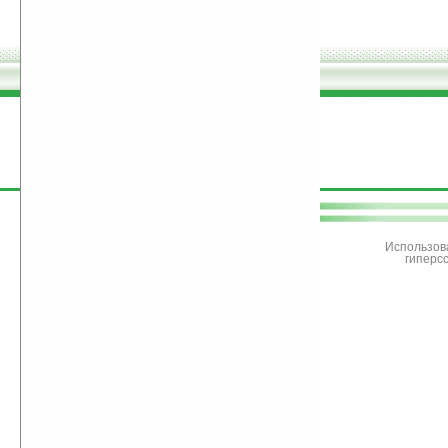
поддержите
Ладошки
Использов
гиперс