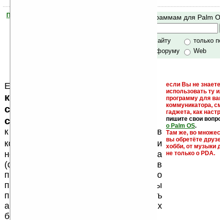
Помогите Ладошкам стать лучше
Поиск по программам для Palm 
своей поддержкой.
Хочешь футболку?
только по сайту
только 
по сайту и форуму
Web
Еще раз обращаем внимание, что
если Вы не знаете
использовать ту 
кейгены, кряки - лекарства,
программу для ва
коммуникатора, с
серийные номера, ключи и
гаджета, как настр
ссылки на варезные сайты
пишите свои вопр
о Palm OS
.
к публикации на нашем сайте в
Там же, во множе
вы обретёте друз
запрещены
комментариях
, как и
хобби, от музыки 
несанкционированная реклама
не только о PDA.
(спам). Мы поддерживаем авторов
программ и развитие легального
программного обеспечения. Также мы
призываем Вас поддерживать
авторов, особенно создающих
бесплатные (freeware) программы.