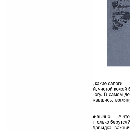
куртка его висела на одном плече.
Смола и грязь отпечатались на
желтой шелковой рубахе,
разодранной от горла до пояса.
— Га, вдовья рота! — закричал
Давыдка, обрадовавшись. — А на
что вам, бабам, волокуша? Своих
подолов не хватает?
— Уйди, Давыдка, — сказала
Васса, не оборачиваясь.
Но парень уже присел на
бревно и, подтягивая голенища,
подмигивал Любке.
— Молчи, бригадир, — сказал
он посмеиваясь. — Я не к тебе, я к
Любовь Михайловне... Глядите, девки, какие сапоги.
Он вытянул ноги, любуясь свежей, чистой кожей 
ремнями, туго перехлестывающими ногу. В самом де
на редкость удачна. Васса, не удержавшись, взглян
вздохнула.
— Сколько?
— Пятьсот, — соврал Давыдка привычно. — А что
— Ничто... Откуда у людей деньги только берутся?
— Меня рыба любит, — сказал Давыдка, важни