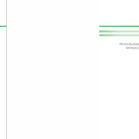
поддержите
Ладошки
Использов
гиперс