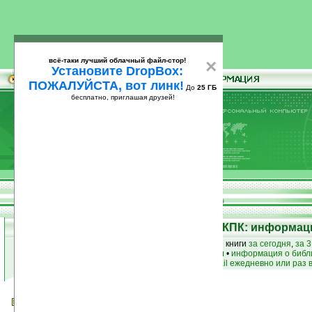
всё-таки лучший облачный файл-стор!
×
Установите DropBox:
ПОЖАЛУЙСТА, вот линк!
До
25 ГБ
бесплатно, приглашая друзей!
Установите
всё-таки лучший облачный файл-стор!
DropBox: ПОЖАЛУЙСТА, вот линк!
До
25
бесплатно, приглашая друзей!
ГБ
Электронная библиотека для КПК: информаци
лучшие книги
•
популярные книги
• новые книги
за сегодня
,
за 3
книги по жанру
•
книги по авторам
•
информация о библ
простые
анонсы новых книг
на email ежедневно или раз 
Васса