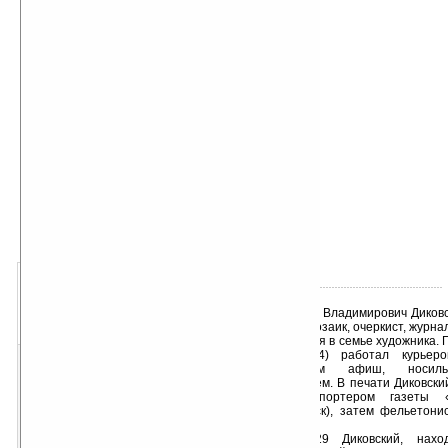
автор книги:
Сергей Владимирович Диковский
об авторе подробно
жанр книги:
Современная проза
Приключения
добавлена:
08.10.2015
о книге:
- « оценка: н/д » +
Сергей Владимирович Диковс
1
2
3
4
5
писатель, прозаик, очеркист, журна
«хуже
ваша оценка
лучше»
Родился в семье художника.
школы (1924) работал курьеро
расклейщиком афиш, носил
библиотекарем. В печати Диковски
сначала репортером газеты 
(Новороссийск), затем фельетони
ленинец».
С 1929 Диковский, нахо