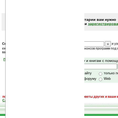
Чтобы писать комментарии вам нужно
авторизоваться (войти)
или
зарегистрирова
Скоро
конкурс
с призами! Подпишитесь:
и уз
ежедневный или еженедельный дайджест новостей, анонсов программ под в
ваш почтовый ящик.
Помогите Ладошкам стать лучше
Поиск по сайту и книгам с помо
своей поддержкой.
Хочешь футболку?
только по сайту
только 
по сайту и форуму
Web
поиск
и обсуждение книг, новых, старых, лучших, советы других и ваши 
САЙТА "Книги, книги, и другие книги"
.