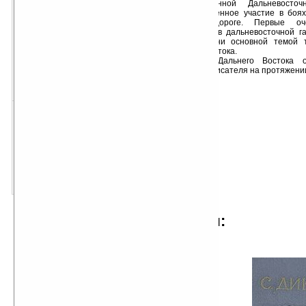
Краснознаменной Дальневосто
непосредственное участие в боях
железной дороге. Первые оч
напечатаны в дальневосточной га
этого времени основной темой 
Дальнего Востока.
Тема Дальнего Востока о
творчестве писателя на протяжении
скачать для Palm OS
размер:
7 Кб
PDB
скачать для Pocket PC
размер:
5 Кб
TXT
отрывок из произведения:
...Васса и Люба вымачивали в
охре сеть, когда к котлу подошел
Давыдка Безуглый. Нахальный и
красивый парень был пьян. Новая