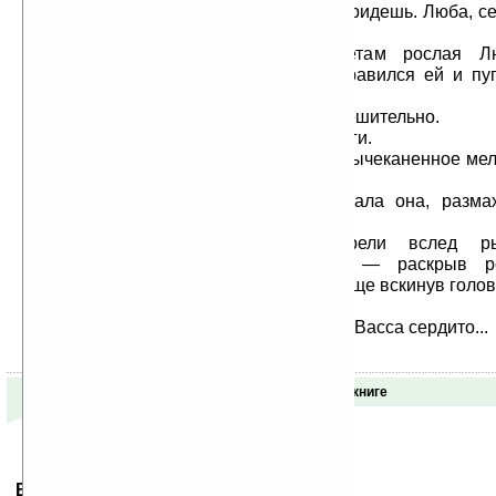
сула [судак]. Так любит, аж душит... Придешь. Люба, 
— закончил он неожиданно.
Семнадцатилетняя, не по летам рослая Лю
подобрала ноги. Парень давно и нравился ей и пу
пьяным нахальством.
— Не знаю, — ответила она нерешительно.
Но Васса быстро вскочила на ноги.
Худое и темное лицо ее, точно вычеканенное ме
побледнело от злости.
— Уйди, бога ради! — закричала она, разма
рыжей сети. Уйди, баран курчавый!
Две женщины долго смотрели вслед рыб
выписывающему вензеля. Любка — раскрыв ро
восторженностью, Васса — вызывающе вскинув голову
вступить в перепалку.
— Вор твой Давыдка, — сказала Васса сердито...
Отзывы о книге
Ваше мнение будет первым.