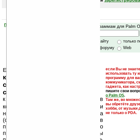
авторизоваться (войти)
или
зарегистрирова
Помогите Ладошкам стать лучше
Поиск по программам для Palm 
своей поддержкой.
Хочешь футболку?
только по сайту
только 
по сайту и форуму
Web
Еще раз обращаем внимание, что
если Вы не знаете
использовать ту 
кейгены, кряки - лекарства,
программу для ва
коммуникатора, с
серийные номера, ключи и
гаджета, как настр
ссылки на варезные сайты
пишите свои вопр
о Palm OS
.
к публикации на нашем сайте в
Там же, во множе
вы обретёте друз
запрещены
комментариях
, как и
хобби, от музыки 
несанкционированная реклама
не только о PDA.
(спам). Мы поддерживаем авторов
программ и развитие легального
программного обеспечения. Также мы
призываем Вас поддерживать