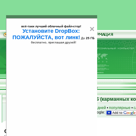
всё-таки лучший облачный файл-стор!
×
Установите DropBox:
ПОЖАЛУЙСТА, вот линк!
До
25 ГБ
бесплатно, приглашая друзей!
Установите
всё-таки лучший облачный файл-стор!
DropBox: ПОЖАЛУЙСТА, вот линк!
До
25
бесплатно, приглашая друзей!
ГБ
Скачать программы для Palm OS (карманных к
к началу раздела
•
за сегодня
•
за 3 дня
•
за 7 дней
•
популярные
•
с
анонсы программ на email
• наш
на Google:
CarPal-Loan v1.7