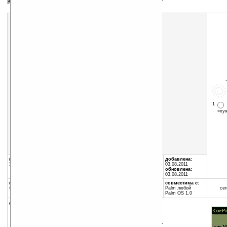
Калькулятор для покупки автомобиля в кредит
1
«х
Скачать программу:
размер:
24 Кб
скачать
carpal.zip
группы программы:
автор программы:
добавлена:
Утилиты
:
Калькуляторы
Scott Kurtzeborn
03.08.2011
scott.kurtzeborn.com/
обновлена:
03.08.2011
программа:
совместима с:
бесплатная
Palm любой
сег
Palm OS 1.0
описание:
Калькулятор для покупки автомобиля в кредит.