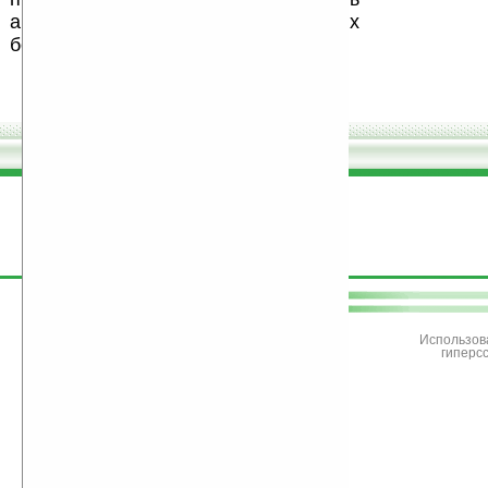
авторов, особенно создающих
бесплатные (freeware) программы.
поддержите
Ладошки
Использов
гиперс