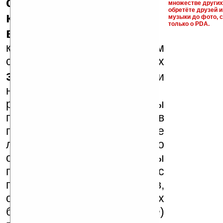
серийные номера,
множестве други
обретёте друзей и
ключи и ссылки на
музыки до фото, с
только о PDA.
варезные сайты
к публикации на нашем
сайте в комментариях
запрещены
, как и
несанкционированная
реклама (спам). Мы
поддерживаем авторов
программ и развитие
легального программного
обеспечения. Также мы
призываем Вас
поддерживать авторов,
особенно создающих
бесплатные (freeware)