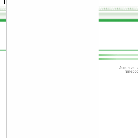
программы.
поддержите
Ладошки
Использов
гиперс