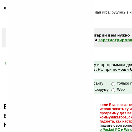
06.10.2006
- Топ
11:58
Это просто шедевр мирового игростроя, моя любимая игра! рублюсь в н
могу.
Ваша Ксюша
Чтобы писать комментарии вам нужно
авторизоваться (войти)
или
зарегистрирова
Помогите Ладошкам стать лучше
Поиск по сайту и программам дл
своей поддержкой.
Mobile и Pocket PC при помощи
Хочешь футболку?
только по сайту
только 
по сайту и форуму
Web
Еще раз обращаем
если Вы не знаете
использовать ту 
кейгены,
программу для ва
внимание, что
коммуникатора, с
гаджета, как настр
кряки - лекарства,
пишите свои вопр
о Pocket PC и Win