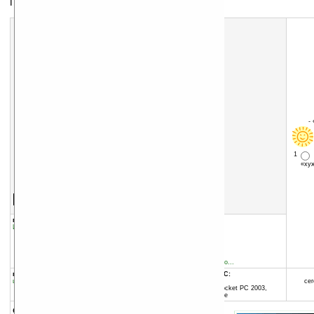
Пасьянс «Паук»
-
1
«х
Скачать программу:
размер:
2332 Кб
скачать
программу
группы программы:
добавлена:
25.08.2006
Игры
:
Карточные
обновлена:
01.08.2009
автор программы:
inDev Software
www.indevsoftware.com/
mailbox@indevsoftware.co...
программа:
совместима с Pocket PC:
шареварная
ARM процессор и выше
сег
Windows Mobile 2003 (Pocket PC 2003,
Windows CE 4.20) и выше
описание: