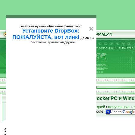
всё-таки лучший облачный файл-стор!
×
Установите DropBox:
ПОЖАЛУЙСТА, вот линк!
До
25 ГБ
бесплатно, приглашая друзей!
Установите
всё-таки лучший облачный файл-стор!
DropBox: ПОЖАЛУЙСТА, вот линк!
До
25
бесплатно, приглашая друзей!
ГБ
Скачать программы для КПК Pocket PC и Wind
к началу раздела
•
за сегодня
•
за 3 дня
•
за 7 дней
•
популярные
•
с
анонсы программ на email
• наш
на Google:
Spider v1.22