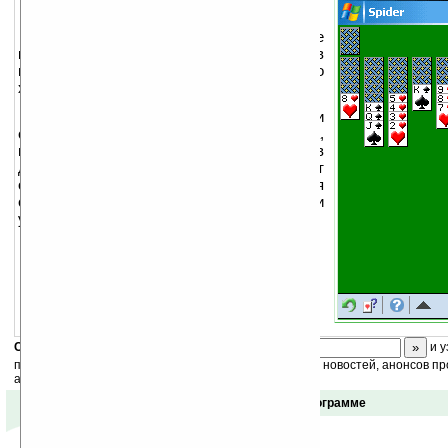
Цель пасьянса «Паук» — удалить все
карты, находящихся в десяти столбцах в
верхней части окна, за наименьшее число
ходов.
Чтобы удалить карты из десяти
столбцов в верхней части окна,
перемещайте их из одних столбцов в
другие, пока не образуется стопка карт
одной масти от короля до туза. Когда такая
стопка будет собрана, она автоматически
удаляется.
Скоро
конкурс
с призами! Подпишитесь:
и у
получайте ежедневный или еженедельный дайджест новостей, анонсов пр
акций сайта на ваш почтовый ящик.
Отзывы о программе