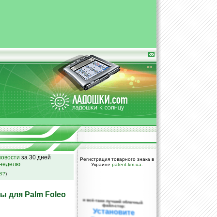
овости
за 30 дней
Регистрация товарного знака в
 неделю
Украине
patent.km.ua
.
SS?
)
ы для Palm Foleo
и всё-таки лучший облачный
файл-стор:
Установите
DropBox уже
сегодня!
ПОЖАЛУЙСТА,