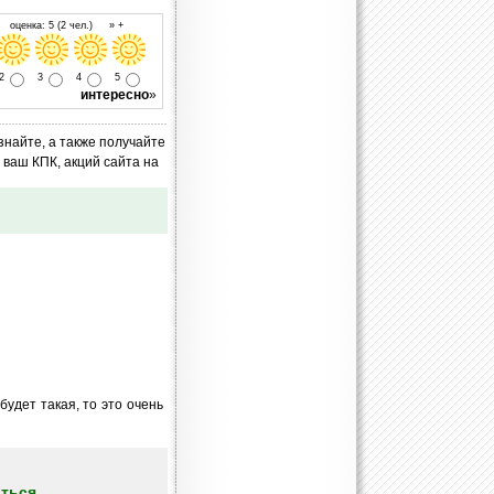
 оценка: 5 (2 чел.) » +
2
3
4
5
интересно
»
знайте, а также получайте
ваш КПК, акций сайта на
удет такая, то это очень
ться