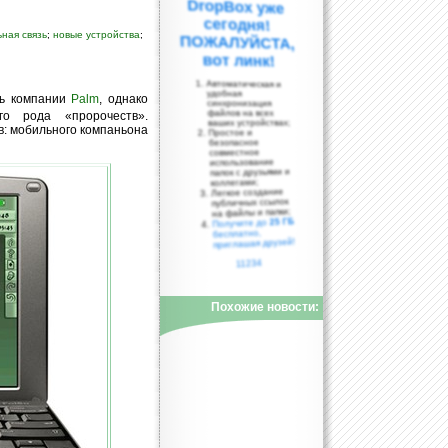
ная связь
;
новые устройства
;
вот линк!
Автоматическая и
удобная
ть компании
Palm
, однако
синхронизация
файлов на всех
го рода «пророчеств».
ваших устройствах;
в: мобильного компаньона
Простое и
безопасное
совместное
использование
папок с друзьями и
коллегами;
Легкое создание
публичных ссылок
на файлы и папки;
25 ГБ
Получите до
бесплатно,
приглашая друзей!
11234
Похожие новости: