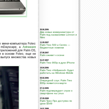
30.06.2006
Два новых коммуникатора от
Palm под названиями Lennon и
Nitro
11.09.2007
я мини-компьютера Foleo:
Palm Treo 500 и Centro —
) mDayscape, а
Astraware
бюджетные новинки
ч приложений для Palm OS,
27.08.2007
 в основе Foleo, еще не
Palm оживет к осени
 выпуск множества новых
31.07.2007
Palm Treo 900p в духе iPhone
19.04.2006
Palm Treo «Hollywood» будет
работать на Windows Mobile
03.02.2006
Очередной слух: Palm Treo
800p появится в марте
07.12.2005
Palm подтверждает слухи о
смартфоне на Linux
27.09.2008
Palm Трео Про доступен по
цене $549
14.01.2008