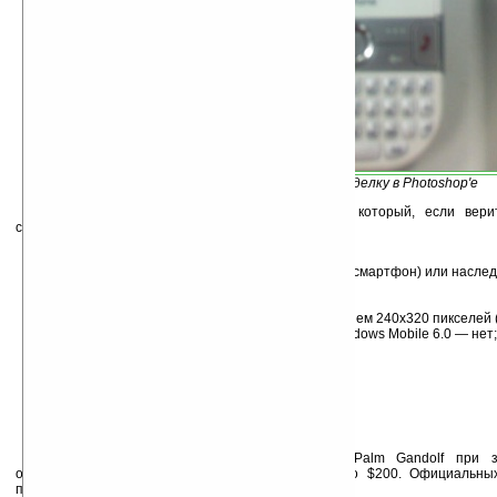
Gandolf, похожий на подделку в Photoshop'е
Вторая новость о коммуникаторе Gandolf, который, если вер
следующие характеристики:
линейка Treo 5xx;
работа под управлением Windows Mobile 6.0 (смартфон) или насле
(коммуникатор);
поддержка сетей 3G (HSDPA);
дисплей с диагональю 2,4 дюйма и разрешением 240х320 пикселей (6
Palm OS будет иметь тачскрин, а версия с Windows Mobile 6.0 — нет;
64 МБ ОЗУ и 256 МБ флэш-памяти;
камера на 2 Мп;
модуль Bluetooth 2.0;
размеры 17x65x13,8 мм, вес — 135 грамм;
различные цветовые варианты оформления.
По предварительным данным стоимость Palm Gandolf при з
оператором
Vodafone
должна составить примерно $200. Официальных
поступало.