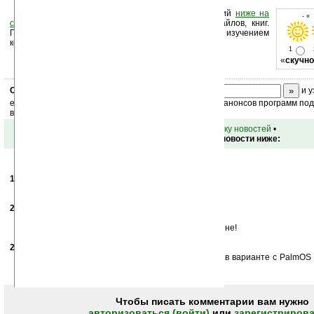
Оцените новость и оставьте свой комментарий
ниже на
- «
странице
,
подпишитесь
на рассылку новостей, файлов, книг.
Поддержите Ладошки своей посещаемостью, изучением
коммерческой информации, ссылками.
1
«
скучно
Скоро
конкурс
с призами! Подпишитесь:
и у
ежедневный или еженедельный дайджест новостей, анонсов программ под 
ваш почтовый ящик.
•
вернуться к списку новостей
•
Обсуждение этой новости ниже:
19.06.2007
- Айстра
17:15
Да, хотим, и как можно скорее)
20.06.2007
- Glook33
11:39
Очень хочу Foleo.
Ноут — большой, КПК — слабоват. А етот посередине!
20.06.2007
- Woland
12:20
Опа! В Пендальфе блюха 2-ой версии! Если ещё и в варианте с PalmOS б
отрадно... =)
Чтобы писать комментарии вам нужно
авторизоваться (войти)
или
зарегистрирова