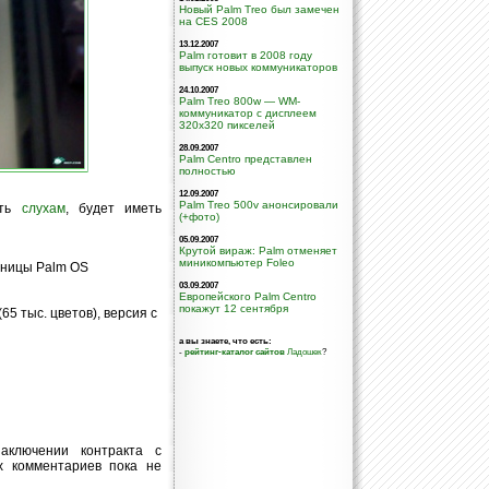
Новый Palm Treo был замечен
на CES 2008
13.12.2007
Palm готовит в 2008 году
выпуск новых коммуникаторов
24.10.2007
Palm Treo 800w — WM-
коммуникатор с дисплеем
320х320 пикселей
28.09.2007
Palm Centro представлен
полностью
12.09.2007
Palm Treo 500v анонсировали
ить
слухам
, будет иметь
(+фото)
05.09.2007
Крутой вираж: Palm отменяет
миникомпьютер Foleo
дницы Palm OS
03.09.2007
Европейского Palm Centro
покажут 12 сентября
5 тыс. цветов), версия с
а вы знаете, что есть:
-
рейтинг-каталог сайтов
Ладошек
?
аключении контракта с
 комментариев пока не