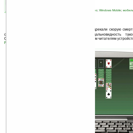
связанные темы:
Linux
;
Palm
;
Palm OS
;
Treo
;
Windows Mobile
;
мобиль
слухи
;
смартфоны и коммуникаторы
Е
ще недавно злые языки в один голос предрекали скорую смер
события последнего времени показывают недальновидность тако
Сегодняшние новости касаются уже известных нашим читателям устройст
Foleo
и коммуникатора
Gandolf
.