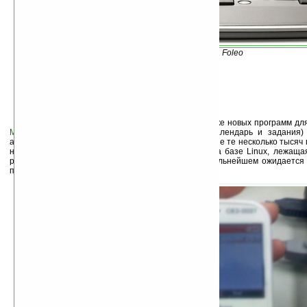
Косынка на Foleo
Сразу несколько компаний объявили о выпуске новых программ дл
MotionApps
представила органайзер (контакты, календарь и задания
адаптировала игры Sudoku и Solitaire. Пускай это и не те несколько тыся
но все только начинается. Открытая платформа на базе Linux, лежащая
раскрыла и малой толики своего потенциала. В дальнейшем ожидается
программ для Foleo от известных разработчиков ПО.