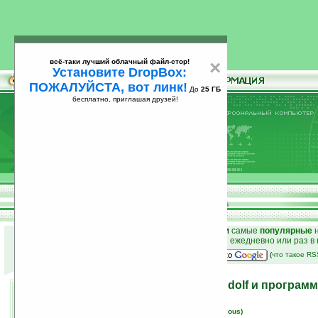
всё-таки лучший облачный файл-стор!
×
Установите DropBox:
ПОЖАЛУЙСТА, вот линк!
До
25 ГБ
бесплатно, приглашая друзей!
Установите
всё-таки лучший облачный файл-стор!
DropBox: ПОЖАЛУЙСТА, вот линк!
До
25
бесплатно, приглашая друзей!
ГБ
к началу раздела новостей
•
лучшие
новости
и
самые
популярные
н
простые
анонсы новостей
на email ежедневно или раз в
наш
на Google:
(
что такое R
Характеристики Palm Gandolf и программ
19.06.2007 15:52
просмотров: сегодня 1, всего 3614
автор новости:
Вячеслав Черников (devious)