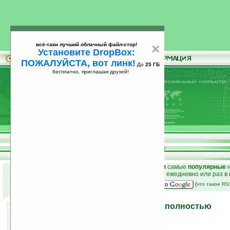
всё-таки лучший облачный файл-стор!
×
Установите DropBox:
ПОЖАЛУЙСТА, вот линк!
До
25 ГБ
бесплатно, приглашая друзей!
Установите
всё-таки лучший облачный файл-стор!
DropBox: ПОЖАЛУЙСТА, вот линк!
До
25
бесплатно, приглашая друзей!
ГБ
к началу раздела новостей
•
лучшие
новости
и
самые
популярные
н
простые
анонсы новостей
на email ежедневно или раз в
наш
на Google:
(
что такое R
Palm Centro представлен полностью
28.09.2007 23:31
просмотров: сегодня 3, всего 4030
источник:
www.palminfocenter.com