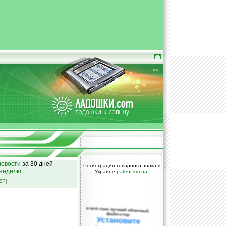
овости
за 30 дней
Регистрация товарного знака в
 неделю
Украине
patent.km.ua
.
SS?
)
и всё-таки лучший облачный
файл-стор:
Установите
DropBox уже
сегодня!
ПОЖАЛУЙСТА,