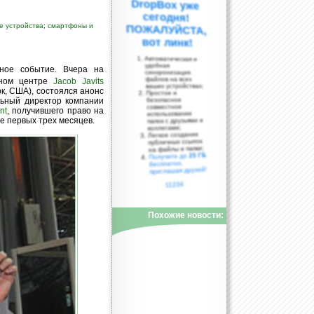
е устройства
;
смартфоны и
вот линк!
Автоматическая и
удобная
сное событие. Вчера на
синхронизация
файлов на всех
чном центре
Jacob Javits
ваших устройствах;
к, США), состоялся анонс
Простое и
льный директор компании
безопасное
совместное
nt
, получившего право на
использование
е первых трех месяцев.
папок с друзьями и
коллегами;
Легкое создание
публичных ссылок
на файлы и папки;
25 ГБ
Получите до
бесплатно,
приглашая друзей!
11234
Похожие новости: