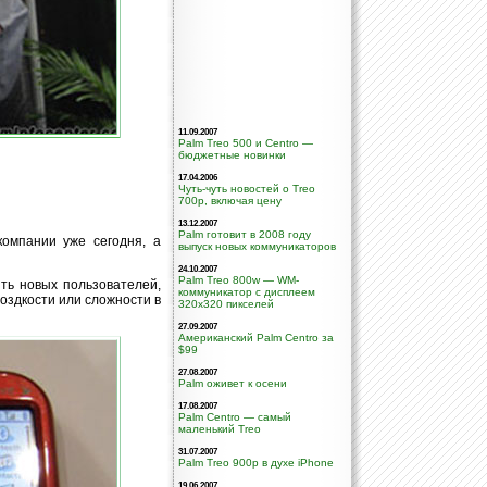
11.09.2007
Palm Treo 500 и Centro —
бюджетные новинки
17.04.2006
Чуть-чуть новостей о Treo
700p, включая цену
13.12.2007
Palm готовит в 2008 году
омпании уже сегодня, а
выпуск новых коммуникаторов
24.10.2007
Palm Treo 800w — WM-
ть новых пользователей,
коммуникатор с дисплеем
оздкости или сложности в
320х320 пикселей
27.09.2007
Американский Palm Centro за
$99
27.08.2007
Palm оживет к осени
17.08.2007
Palm Centro — самый
маленький Treo
31.07.2007
Palm Treo 900p в духе iPhone
19.06.2007