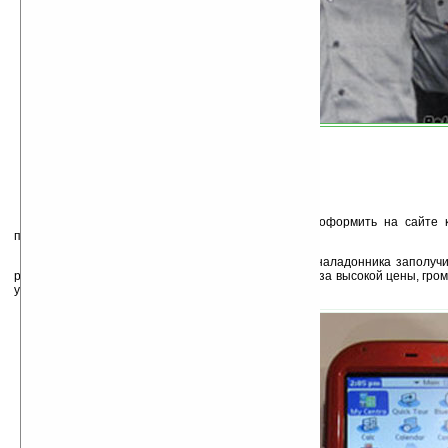
Заказ на коммуникатор Palm Centro можно оформить на сайте к
поставка начнется с 14 октября.
В компании рассчитывают с помощью этого наладонника заполучи
раннее остерегавшихся приобретать смартфоны из-за высокой цены, гром
управлении.