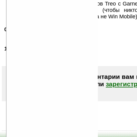
производство своих коммуникаторов Treo с Garne
остаться востребованной маркой (чтобы никт
родная ОС у Treo — это Palm OS, а не Win Mobile)
04.04.2007
- Leriil
14:03
ВЭЩ!
10.04.2007
-
numb
02:46
PalmOS Garnet рулит :)
Чтобы писать комментарии вам
авторизоваться (войти)
или
зарегист