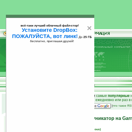
всё-таки лучший облачный файл-стор!
×
Установите DropBox:
ПОЖАЛУЙСТА, вот линк!
До
25 ГБ
бесплатно, приглашая друзей!
Установите
всё-таки лучший облачный файл-стор!
DropBox: ПОЖАЛУЙСТА, вот линк!
До
25
бесплатно, приглашая друзей!
ГБ
к началу раздела новостей
•
лучшие
новости
и
самые
популярные
н
простые
анонсы новостей
на email ежедневно или раз в
наш
на Google:
(
что такое R
Treo 755p — новый коммуникатор на Gar
03.04.2007 15:40
просмотров: сегодня 1, всего 3313
автор новости:
Вячеслав Черников (devious)