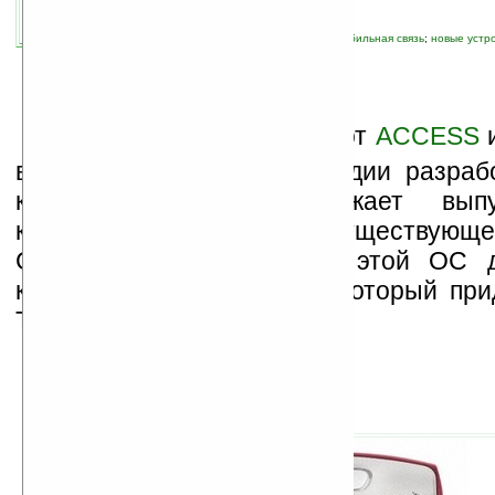
связанные темы:
Palm
;
Palm OS
;
Treo
;
мобильная связь
;
новые устр
коммуникаторы
Н
аследницы Palm OS (от
ACCESS
все еще прибывают в стадии разрабо
компания Palm продолжает выпу
коммуникаторы на базе существующе
Следующей новинкой на этой ОС д
коммуникатор Treo 755p, который при
Treo 700p.