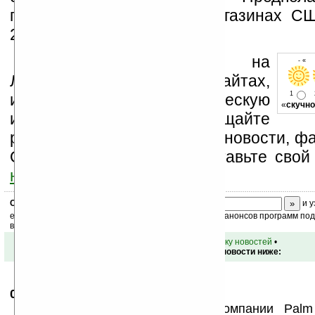
появления Treo 755p в магазинах 
2007 года.
Устанавливайте линк на
- « 
Ладошки на своих сайтах,
1
изучайте коммерческую
«
скучно
информацию, посещайте
разделы сайта (форум, чат, новости, фа
Оцените эту новость и оставьте свой
ниже на странице
.
Скоро
конкурс
с призами! Подпишитесь:
и у
ежедневный или еженедельный дайджест новостей, анонсов программ под 
ваш почтовый ящик.
•
вернуться к списку новостей
•
Обсуждение этой новости ниже:
04.04.2007
- Vadanazis
09:28
По моему мнению, политика компании Palm