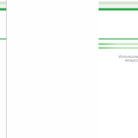
поддержите
Ладошки
Использов
гиперс