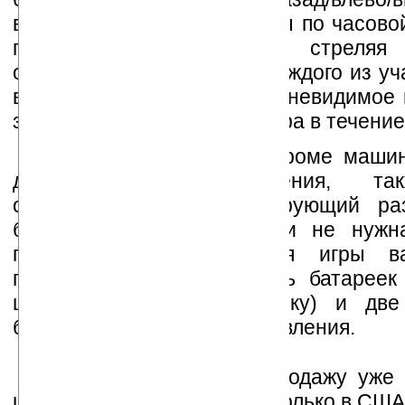
выполнять крутые повороты по часово
против нее, параллельно стреляя
оппонента. Кроме того, у каждого из уч
возможность активировать невидимое 
защищает машинку от лазера в течение 
В комплект поставки, кроме машин
дистанционного управления, та
ограничитель, регламентирующий р
битвы». Хотя машинкам и не нужна
подзарядка, все же для игры в
потратиться на двенадцать батареек
шесть на каждую машинку) и две 
батарейки для пультов управления.
Машинки поступят в продажу уже 
цене $99,95 (правда, пока только в США