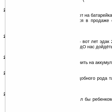
25.09.2007
- vmj
09:31
Так все подобные игрушки работают на батарейка
А идея интересная... Как появятся в продаже 
поближе.
25.09.2007
-
legrand
10:12
занятно — но для Меня поздно — вот лет эдак 
баловаЛся — а пока сие творение дО нас дойдёт
25.09.2007
- Demogorgon
14:39
а батарейки никто не мешает заменить на аккуму
26.09.2007
- Daxna
09:46
Не интересно и не актуально. Подобного рода т
продаже.
28.09.2007
- Serhio
19:13
Супер! Гениальная идея! если был бы ребенко
день и ночь