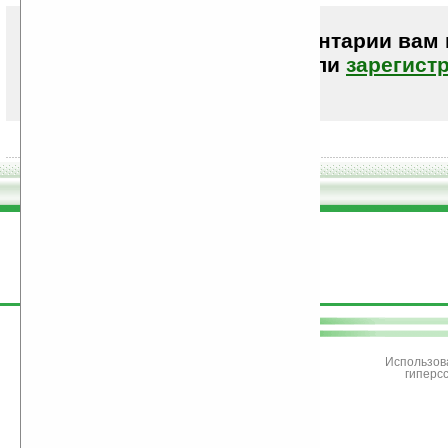
Чтобы писать комментарии вам
авторизоваться (войти)
или
зарегист
поддержите
Ладошки
Использов
гиперс