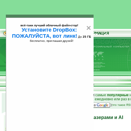
всё-таки лучший облачный файл-стор!
×
Установите DropBox:
ПОЖАЛУЙСТА, вот линк!
До
25 ГБ
бесплатно, приглашая друзей!
Установите
всё-таки лучший облачный файл-стор!
DropBox: ПОЖАЛУЙСТА, вот линк!
До
25
бесплатно, приглашая друзей!
ГБ
к началу раздела новостей
•
лучшие
новости
и
самые
популярные
н
простые
анонсы новостей
на email ежедневно или раз в
наш
на Google:
(
что такое R
Игрушечные машинки с лазерами и AI
24.09.2007 11:20
просмотров: сегодня 1, всего 2963
автор новости:
Елена Шкондина