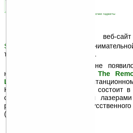
связанные темы:
детские товары
;
игра
;
прочие гаджеты
У
же в который раз веб-са
Schlemmer
радует новой занимательно
только детей, но и взрослых.
На этот раз в магазине появил
необычных мини-машинок
The Remot
Laser Combat Cars
на дистанционном
Необычность этих игрушек состоит в 
оснащены инфракрасными лазерами
работать в режиме «искусственного
(artificial intelligence, AI).