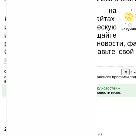
Устанавливайте линк на
- « 
Ладошки на своих сайтах,
1
изучайте коммерческую
«
скучно
информацию, посещайте
разделы сайта (форум, чат, новости, фа
Оцените эту новость и оставьте свой
ниже на странице
.
Скоро
конкурс
с призами! Подпишитесь:
и у
ежедневный или еженедельный дайджест новостей, анонсов программ под 
ваш почтовый ящик.
•
вернуться к списку новостей
•
Обсуждение этой новости ниже:
25.09.2007
- Biotrop
07:58
не.. ну батарейки это не интересно ^(