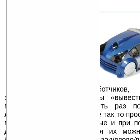
По задумке разработчиков,
заключается в том, чтобы «вывест
машинку соперника, десять раз п
лазером. А попасть будет не так-то про
машинки очень маневренные и при п
дистанционного управления их мож
быстро двигать вперед/назад/влево/