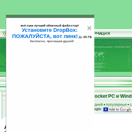
всё-таки лучший облачный файл-стор!
×
Установите DropBox:
ПОЖАЛУЙСТА, вот линк!
До
25 ГБ
бесплатно, приглашая друзей!
Установите
всё-таки лучший облачный файл-стор!
DropBox: ПОЖАЛУЙСТА, вот линк!
До
25
бесплатно, приглашая друзей!
ГБ
Скачать программы для КПК Pocket PC и Wind
к началу раздела
•
за сегодня
•
за 3 дня
•
за 7 дней
•
популярные
•
с
анонсы программ на email
• наш
на Google:
AoS #12