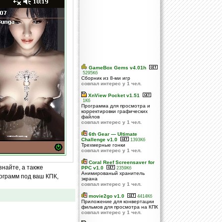
GameBox Gems v4.01h
5295Кб
Сборник из 8-ми игр
совпал интерес у 1 чел.
XnView Pocket v1.51
1Кб
Программа для просмотра и
корректировки графических
файлов
совпал интерес у 1 чел.
6th Gear — Ultimate
Challenge v1.0
1393Кб
Трехмерные гонки
совпал интерес у 1 чел.
Coral Reef Screensaver for
знайте, а также
PPC v1.0
2359Кб
Анимированый хранитель
ограмм под ваш КПК,
экрана
совпал интерес у 1 чел.
movie2go v1.0
4414Кб
Приложение для конвертации
фильмов для просмотра на КПК
совпал интерес у 1 чел.