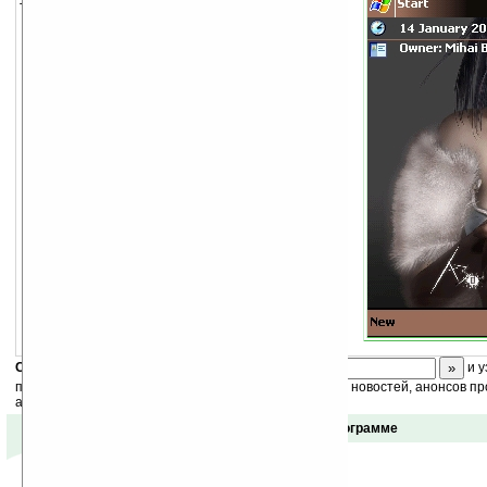
Тема для экрана Today.
Скоро
конкурс
с призами! Подпишитесь:
и у
получайте ежедневный или еженедельный дайджест новостей, анонсов пр
акций сайта на ваш почтовый ящик.
Отзывы о программе