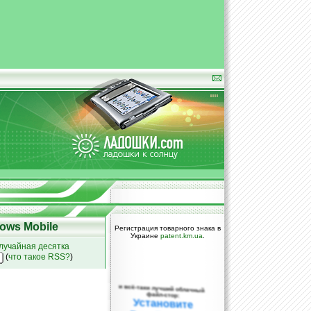
ows Mobile
Регистрация товарного знака в
Украине
patent.km.ua
.
лучайная десятка
(
что такое RSS?
)
и всё-таки лучший облачный
файл-стор:
Установите
DropBox уже
сегодня!
ПОЖАЛУЙСТА,