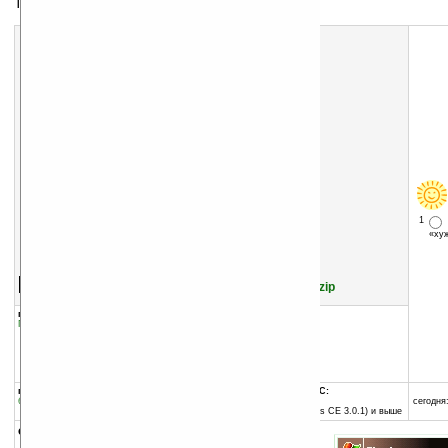
Тема для экрана Today
1
«х
Скачать программу:
размер:
63 Кб
скачать
/files/themes/0000015070.zip
группы программы:
добавлена:
14.02.2007
Графика
:
Темы для Today
обновлена:
15.02.2007
автор программы:
Mihai Bunga
www.mypda-themes.net
n/a
программа:
совместима с Pocket PC:
бесплатная
ARM процессор и выше
сегодня:
Pocket PC 2002 (Windows CE 3.0.1) и выше
описание: