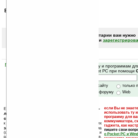
Ваше мнение будет первым.
Чтобы писать комментарии вам нужно
авторизоваться (войти)
или
зарегистрирова
Помогите Ладошкам стать лучше
Поиск по сайту и программам дл
своей поддержкой.
Mobile и Pocket PC при помощи
Хочешь футболку?
только по сайту
только 
по сайту и форуму
Web
кейгены, кряки -
если Вы не знаете
Еще раз обращаем внимание, что
использовать ту 
лекарства, серийные номера, ключи и
программу для ва
ссылки на варезные сайты
коммуникатора, с
к публикации на нашем сайте в комментариях
гаджета, как настр
запрещены
, как и несанкционированная реклама
пишите свои вопр
(спам). Мы поддерживаем авторов программ и
о Pocket PC и Win
развитие легального программного обеспечения.