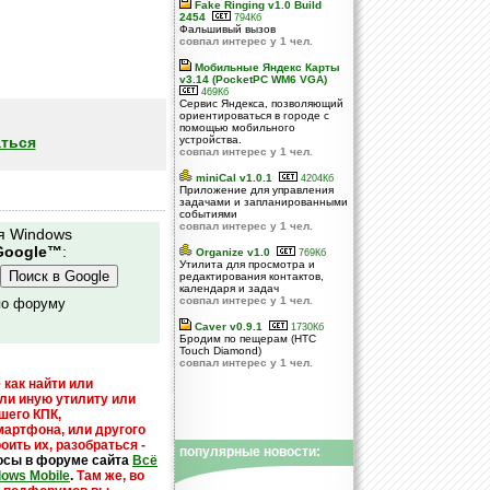
Fake Ringing v1.0 Build
2454
794Кб
Фальшивый вызов
совпал интерес у 1 чел.
Мобильные Яндекс Карты
v3.14 (PocketPC WM6 VGA)
469Кб
Сервис Яндекса, позволяющий
ориентироваться в городе с
помощью мобильного
ться
устройства.
совпал интерес у 1 чел.
miniCal v1.0.1
4204Кб
Приложение для управления
задачами и запланированными
событиями
совпал интерес у 1 чел.
я Windows
Google™
:
Organize v1.0
769Кб
Утилита для просмотра и
редактирования контактов,
календаря и задач
совпал интерес у 1 чел.
по форуму
Caver v0.9.1
1730Кб
Бродим по пещерам (HTC
Touch Diamond)
совпал интерес у 1 чел.
 как найти или
или иную утилиту или
шего КПК,
мартфона, или другого
оить их, разобраться -
популярные новости:
осы в форуме сайта
Всё
dows Mobile
.
Там же, во