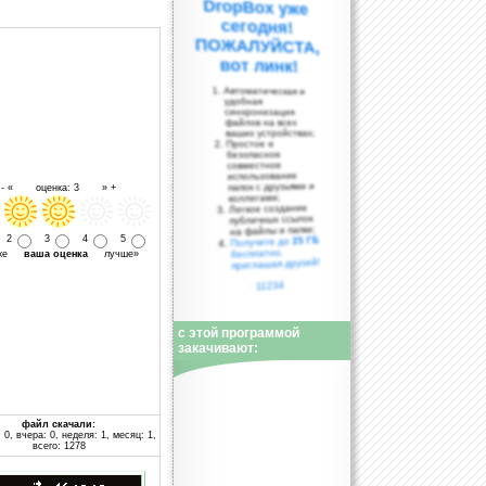
вот линк!
Автоматическая и
удобная
синхронизация
файлов на всех
ваших устройствах;
Простое и
безопасное
совместное
использование
папок с друзьями и
- « оценка: 3 » +
коллегами;
Легкое создание
публичных ссылок
на файлы и папки;
2
3
4
5
25 ГБ
Получите до
бесплатно,
уже
ваша оценка
лучше»
приглашая друзей!
11234
с этой программой
закачивают:
файл скачали:
 0, вчера: 0, неделя: 1, месяц: 1,
всего: 1278