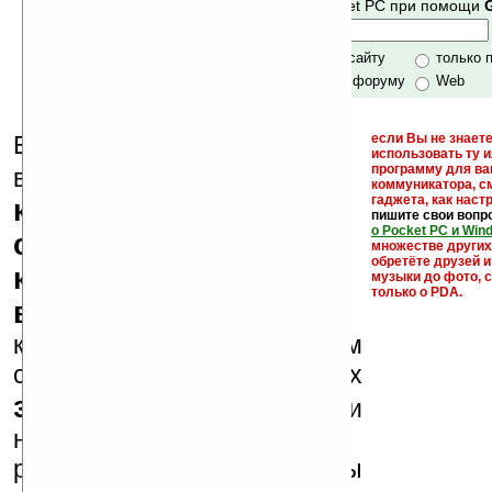
Mobile и Pocket PC при помощи
Хочешь футболку?
только по сайту
только 
по сайту и форуму
Web
Еще раз обращаем
если Вы не знаете
использовать ту 
кейгены,
программу для ва
внимание, что
коммуникатора, с
гаджета, как настр
кряки - лекарства,
пишите свои вопр
о Pocket PC и Win
серийные номера,
множестве други
обретёте друзей и
ключи и ссылки на
музыки до фото, с
только о PDA.
варезные сайты
к публикации на нашем
сайте в комментариях
запрещены
, как и
несанкционированная
реклама (спам). Мы