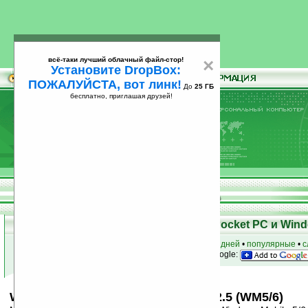
всё-таки лучший облачный файл-стор!
×
Установите DropBox:
ПОЖАЛУЙСТА, вот линк!
До
25 ГБ
бесплатно, приглашая друзей!
Установите
всё-таки лучший облачный файл-стор!
DropBox: ПОЖАЛУЙСТА, вот линк!
До
25
бесплатно, приглашая друзей!
ГБ
Скачать программы для КПК Pocket PC и Wind
к началу раздела
•
за сегодня
•
за 3 дня
•
за 7 дней
•
популярные
•
с
анонсы программ на email
• наш
на Google:
WinMobile Download Accelerator v2.5 (WM5/6)