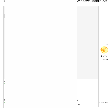
Менеджер загрузки файлов из интернета для Windows Mobile 5/6
Скачать программу:
размер:
755 Кб
скачать
программу
-
1
«х
группы программы:
добавлена:
24.03.2007
Коммуникации и сети
:
Интернет
обновлена:
14.07.2010
автор программы:
Adisasta Software
www.adisasta.com
info@adisasta.com
программа:
совместима с Pocket PC:
шареварная
ARM процессор и выше
сегодня:
Windows Mobile 5.0 и выше