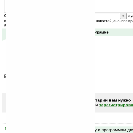
Скоро
конкурс
с призами! Подпишитесь:
и у
получайте ежедневный или еженедельный дайджест новостей, анонсов пр
акций сайта на ваш почтовый ящик.
Отзывы о программе
Ваше мнение будет первым.
Чтобы писать комментарии вам нужно
авторизоваться (войти)
или
зарегистрирова
Помогите Ладошкам стать лучше
Поиск по сайту и программам дл
своей поддержкой.