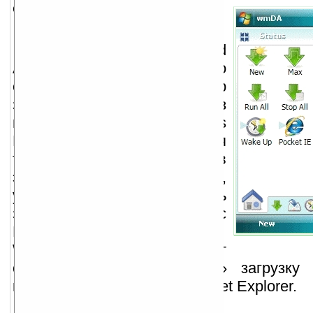
описание:
WinMobile Download
Accelerator (WMDA) — это
оптимизированный менеджер
загрузки файлов из
интернета для Windows
Mobile 5/6. Многопоточная
технология, внедренная в
этом приложении,
увеличивает скорость
загрузки файлов с
HTTP/HTTPS/FTP-серверов.
WMDA обеспечивает
одновременную и «умную» загрузку
интегрируется в Pocket Internet Explorer.