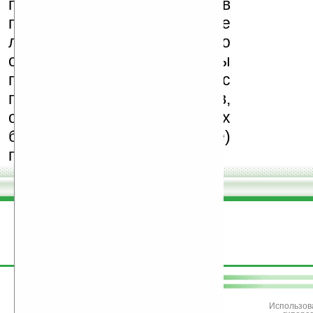
поддерживаем авторов
программ и развитие
легального программного
обеспечения. Также мы
призываем Вас
поддерживать авторов,
особенно создающих
бесплатные (freeware)
программы.
поддержите
Ладошки
Использов