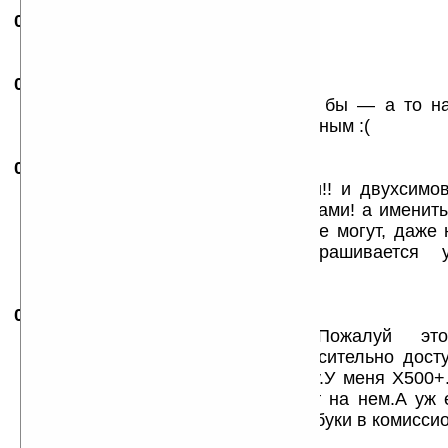
01.11.2007
- Sinclair
10:59
E-ten как всегда впереди!
01.11.2007
-
legrand
11:11
лучше бы за какчеством гнались бы — а то н
можно А аппарАт получается глюЧным :(
06.11.2007
-
федор
21:00
бугага!! китайцы уже это сделали!! и двухсимо
постоянно работающими сим картами! а именит
нового и полезного предложить не могут, даже 
жабяться! филипсу 9@9 напрашивается у
водозащищенный корпус, и где???
09.12.2007
-
SERG
18:38
Молодцы ребята из E-ten.Пожалуй это
компания,которая выпускает относительно дос
на момент начала продаж технику.У меня Х500+.
без ума.И сейчас пишу этот текст на нем.А уж
таком аппарате-пора сдавать ноутбуки в комиссио