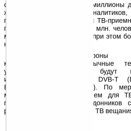
создание новых сервисов миллионы д
же, по прогнозам аналитиков, 
пользователей телефонов с ТВ-приемн
году должно превысить 500 млн. челов
млн. на сегодняшний день (при этом б
них проживает в Японии).
Первые ТВ-телефоны (с
коммуникаторы или обычные т
уточняется) от Eten будут по
исключительно стандарт DVB-T (Di
Broadcasting — Terrestrial). По ме
мультиформатных микросхем для ТВ
планируется выпуск наладонников 
различных сетей цифрового ТВ вещани