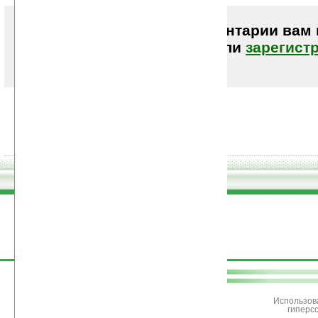
Чтобы писать комментарии вам
авторизоваться (войти)
или
зарегист
поддержите
Ладошки
Использов
гиперс