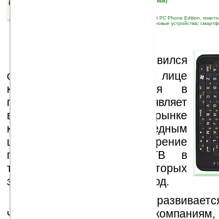
автор новости:
Вячеслав Черников (devious)
связанные темы:
DVB
;
E-TEN
;
Eten
;
Pocket PC Phone Edition, покет
новости
;
мобильная связь
;
мультимедиа
;
новые устройства
;
смартф
П
охоже, у
HTC
появился
очень сильный конкурент в лице
компании
Eten
, которая в
последнее время проявляет
высокую активность на рынке
коммуникаторов. Очередным
шагом должно стать внедрение
поддержки цифрового ТВ в
телефоны, выпуск которых
запланирован уже на 2008 год.
Рынок мобильного ТВ развиваетс
чем хотелось бы крупным компаниям,