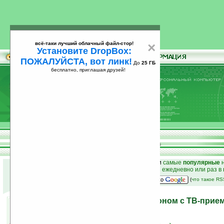
всё-таки лучший облачный файл-стор!
×
Установите DropBox:
ПОЖАЛУЙСТА, вот линк!
До
25 ГБ
бесплатно, приглашая друзей!
Установите
всё-таки лучший облачный файл-стор!
DropBox: ПОЖАЛУЙСТА, вот линк!
До
25
бесплатно, приглашая друзей!
ГБ
к началу раздела новостей
•
лучшие
новости
и
самые
популярные
н
простые
анонсы новостей
на email ежедневно или раз в
наш
на Google:
(
что такое R
Eten работает над телефоном с ТВ-прие
31.10.2007 22:26
просмотров: сегодня 4, всего 3710
источник:
www.digitimes.com