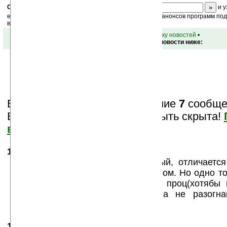
Скоро
конкурс
с призами! Подпишитесь:
и у
ежедневный или еженедельный дайджест новостей, анонсов программ под 
ваш почтовый ящик.
•
вернуться к списку новостей
•
Обсуждение этой новости ниже:
Вам показаны только последние
7
сообщен
Важная информация может быть скрыта!
все?
15.01.2008
- sahir
10:47
У меня x800, аппарат нормальный, отличается
отсутствием передатчика и дезайном. Но одно т
стали топовыми им надо другой проц(хотябы 
реальные 500 мегов частотой, а не разогн
оперативы 128 минимум!
15.01.2008
- Прохарь
13:02