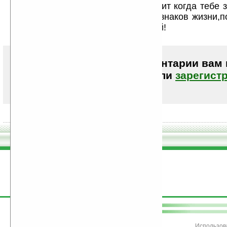
По поводу телефоной части ,глючит когда тебе з
,а аппарат вообще не подает признаков жизни,п
часто,по моему аппарат еще сырой!
Чтобы писать комментарии вам
авторизоваться (войти)
или
зарегист
поддержите
Ладошки
Использов