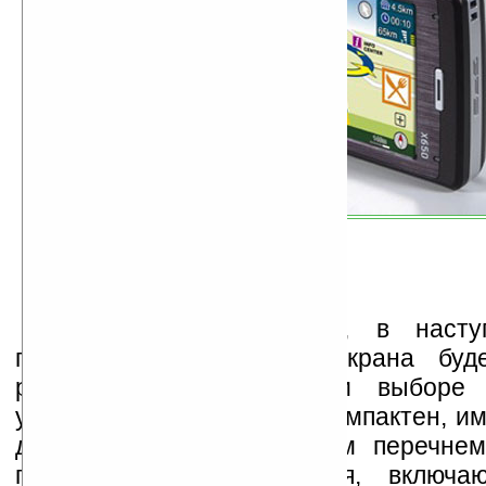
По мнению компании, в насту
показатель разрешения экрана буд
решающих факторов при выборе п
устройства. Glofiish X650 компактен, и
дизайн и оснащен полным перечнем
программного обеспечения, включа