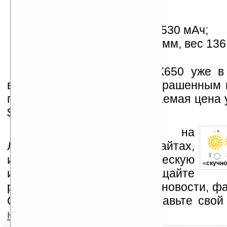
FM-радио;
FM-передатчик (!);
аккумулятор емкостью 1530 мАч;
размеры 107 x 58 x 14,7 мм, вес 136 
Коммуникатор Glofiish X650 уже в
выпускается с корпусом, окрашенным 
пурпурный цвет. Предполагаемая цена
$800.
Устанавливайте линк на
- « о
Ладошки на своих сайтах,
1
изучайте коммерческую
«
скучно
информацию, посещайте
разделы сайта (форум, чат, новости, фа
Оцените эту новость и оставьте свой
ниже на странице
.