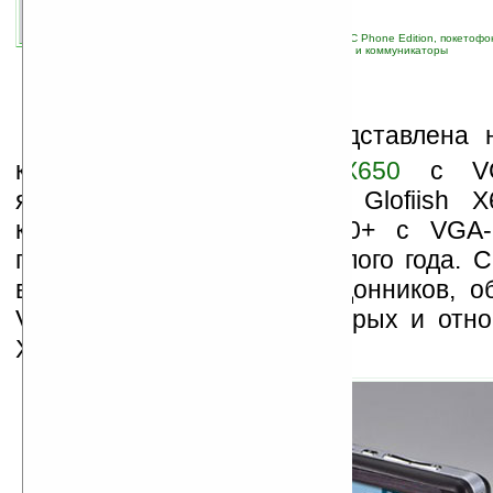
связанные темы:
E-TEN
;
Glofiish
;
Pocket PC Phone Edition, покетоф
навигация
;
новые устройства
;
смартфоны и коммуникаторы
К
омпанией
E-TEN
представлена 
коммуникатора
Glofiish X650
с VG
являющегося преемником Glofiish 
коммуникатор E-TEN X500+ с VGA-
появился еще в мае прошлого года. С
выпущен целый ряд наладонников, о
VGA-экраном, к числу которых и относ
X650.