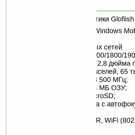
Технические характеристики Glofiish
операционная система Windows Mobi
Professional;
поддержка 4-диапазонных сетей
GSM/GPRS/EDGE (850/900/1800/190
сенсорный TFT-дисплей 2,8 дюйма п
разрешение 640х480 пикселей, 65 ты
процессор Samsung SC3 500 МГц;
256 МБ флэш-памяти, 64 МБ ОЗУ;
слот для карт памяти microSD;
2-мегапиксельная камера с автофок
модуль GPS SiRFStar III;
модули Bluetooth 2.0+EDR, WiFi (802.
порт miniUSB;