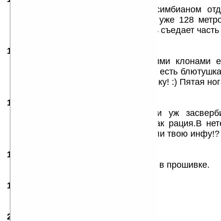
Да, нокия со своим ущербным симбианом отд
прибор, только памяти могли бы уже 128 метро
никак это не кпк, телефонная часть съедает часть
15.01.2008
- Glo
21:52
У меня Х500, разници между ними клонами ен
Нахрена мне FM передатчик, если есть блютушка
на магнитолу, и слушаю свою музыку! :) Пятая ног
15.01.2008
- Glo
21:58
А по поводу «передатчик» коли уж засверби
Работает через GPS приёмник. Как рация.В нет
зачем рация, что бы всякие слушали твою инфу!? 
16.01.2008
-
veshka
13:08
А почему не пишите что у них глюк в прошивке.
17.01.2008
- ХоУм
14:34
ужос да и только
25.01.2008
-
DK
22:08