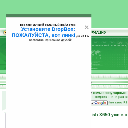
всё-таки лучший облачный файл-стор!
×
Установите DropBox:
ПОЖАЛУЙСТА, вот линк!
До
25 ГБ
бесплатно, приглашая друзей!
Установите
всё-таки лучший облачный файл-стор!
DropBox: ПОЖАЛУЙСТА, вот линк!
До
25
бесплатно, приглашая друзей!
ГБ
к началу раздела новостей
•
лучшие
новости
и
самые
популярные
н
простые
анонсы новостей
на email ежедневно или раз в
наш
на Google:
(
что такое R
Коммуникатор E-Ten Glofiish X650 уже в 
12.01.2008 17:10
просмотров: сегодня 1, всего 7536
автор новости:
VMir