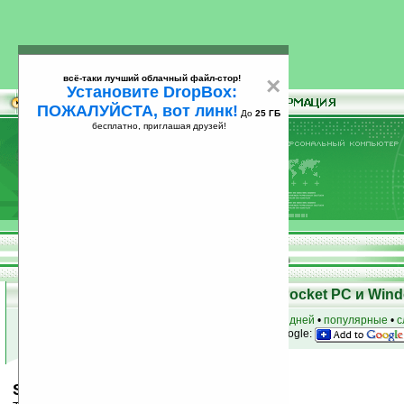
всё-таки лучший облачный файл-стор!
×
Установите DropBox:
ПОЖАЛУЙСТА, вот линк!
До
25 ГБ
бесплатно, приглашая друзей!
Установите
всё-таки лучший облачный файл-стор!
DropBox: ПОЖАЛУЙСТА, вот линк!
До
25
бесплатно, приглашая друзей!
ГБ
Скачать программы для КПК Pocket PC и Wind
к началу раздела
•
за сегодня
•
за 3 дня
•
за 7 дней
•
популярные
•
с
анонсы программ на email
• наш
на Google:
Starfish