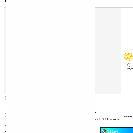
Тема для экрана Today
Скачать программу:
размер:
106 Кб
скачать
программу
-
1
«х
группы программы:
добавлена:
06.04.2007
Графика
:
Темы для Today
обновлена:
06.04.2007
автор программы:
-= автор не задан =-
программа:
совместима с Pocket PC:
бесплатная
ARM процессор и выше
сегодня:
Pocket PC 2002 (Windows CE 3.0.1) и выше
описание:
Тема для экрана Today.