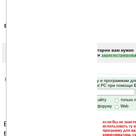
Ваше мнение будет первым.
Чтобы писать комментарии вам нужно
авторизоваться (войти)
или
зарегистрирова
Помогите Ладошкам стать лучше
Поиск по сайту и программам дл
своей поддержкой.
Mobile и Pocket PC при помощи
Хочешь футболку?
только по сайту
только 
по сайту и форуму
Web
Еще раз обращаем
если Вы не знаете
использовать ту 
кейгены,
программу для ва
внимание, что
коммуникатора, с