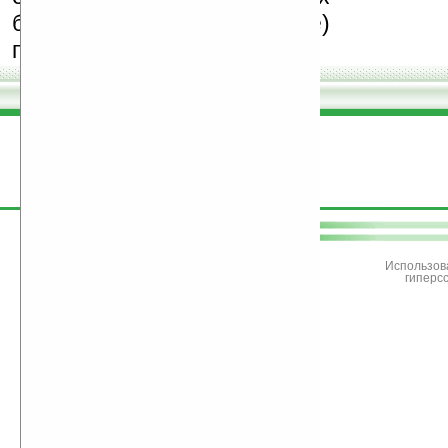
бесплатные (freeware)
программы.
поддержите
Ладошки
Использов
гиперс