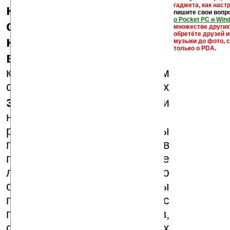
гаджета, как настр
кряки - лекарства,
пишите свои вопр
о Pocket PC и Win
серийные номера,
множестве други
обретёте друзей и
ключи и ссылки на
музыки до фото, с
только о PDA.
варезные сайты
к публикации на нашем
сайте в комментариях
запрещены
, как и
несанкционированная
реклама (спам). Мы
поддерживаем авторов
программ и развитие
легального программного
обеспечения. Также мы
призываем Вас
поддерживать авторов,
особенно создающих