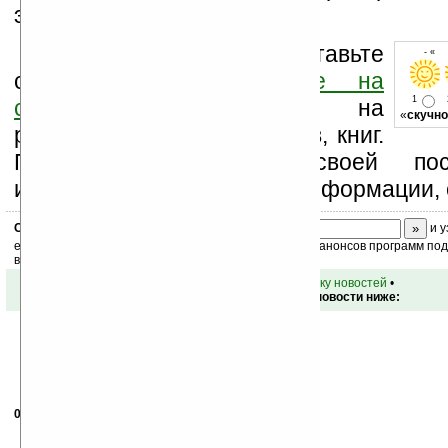
эквивалент $132.
Оцените новость и оставьте
- « 
свой комментарий
ниже на
1
странице
,
подпишитесь
на
«
скучно
рассылку новостей, файлов, книг.
Поддержите Ладошки своей посе
изучением коммерческой информации, 
Скоро
конкурс
с призами! Подпишитесь:
и у
ежедневный или еженедельный дайджест новостей, анонсов программ под 
ваш почтовый ящик.
•
вернуться к списку новостей
•
Обсуждение этой новости ниже:
07.12.2007
- Шмыга
21:06
«цена – эквивалент $132.» Дайте два!