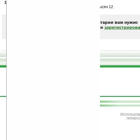
11.12.2007
- Stookii
08:52
круто — но если до нас дойдет — будет стоить — тысяч 12
Чтобы писать комментарии вам нужно
авторизоваться (войти)
или
зарегистрирова
поддержите
Ладошки
Использов
гиперс