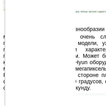
автор новости:
VMir
связанные темы:
аудио
;
видео
;
мультимедиа
;
плеер
;
прочие гаджет
П
ри существующем разнообразии
мультимедийных плееров, очень сл
предпочтение какой либо модели, 
похожи по техническим характе
поддерживаемым форматам. Может бы
китайская фирма Newman-Hyun обору
медиаплеер L1200 PMP 12-мегапиксель
Расположенная на боковой стороне п
способна вращаться на 180 градусов,
со скоростью 30 кадров в секунду.