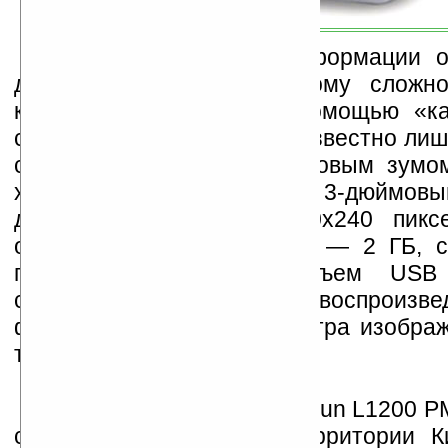
Пока в Сети мало информации о
данных устройства, поэтому сложн
качестве полученных с помощью «к
снимков и видеозаписей. Известно лиш
снабжена 8-кратным цифровым зумо
характеристики включают 3-дюймов
дисплей (разрешение 320х240 пикс
объем встроенной памяти — 2 ГБ, с
памяти SD/MMC и разъем USB 
сообщается о возможности воспроизве
формата AVI, MP3, просмотра изобра
текстовых файлов TXT.
Медиаплеер Newman-Hyun L1200 P
сейчас приобрести на территории К