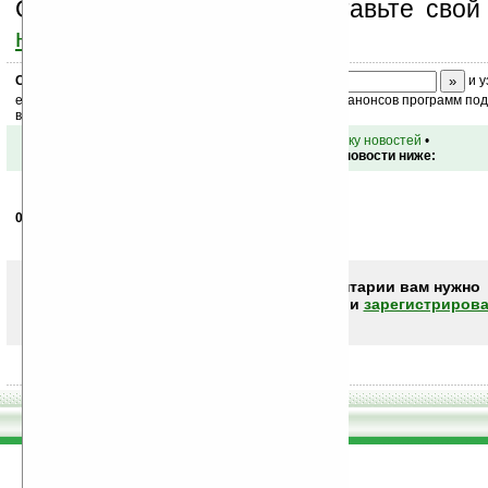
Оцените эту новость и оставьте свой
ниже на странице
.
Скоро
конкурс
с призами! Подпишитесь:
и у
ежедневный или еженедельный дайджест новостей, анонсов программ под 
ваш почтовый ящик.
•
вернуться к списку новостей
•
Обсуждение этой новости ниже:
05.02.2008
- ПрохожЫй
12:26
Лучше бы GPS модуль воткнули. Джобс жлоб! *(
Чтобы писать комментарии вам нужно
авторизоваться (войти)
или
зарегистрирова