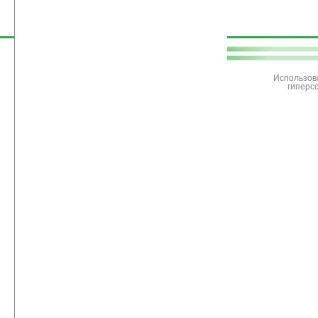
поддержите
Ладошки
Использов
гиперс