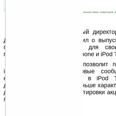
связанные темы:
Apple
;
iPhone
;
iPod
;
мобильная связь
;
навигация
;
п
Н
а днях исполнительный директ
Джобс (Steve Jobs) сообщил о выпус
программного обновления для сво
популярных устройств — iPhone и iPod 
Установка обновления позволит п
iPhone отправлять текстовые сооб
нескольким абонентам, а в iPod T
доступными программы, раньше характ
для iPhone: почта, карты, котировки ак
прогнозы погоды.