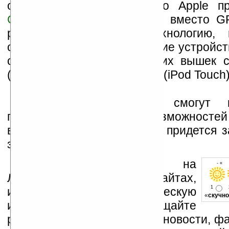
отличием является то, что Apple п
Google
и
Skyhook Wireless
вместо GP
решила использовать технологию, 
определить местонахождение устройст
о расстоянии до ближайших вышек с
(iPhone) или WiFi-хотспотов (iPod Touch)
Пользователи iPhone смогут н
преимуществами новых возможностей 
вот владельцам iPod Touch придется 
заплатить $20.
Устанавливайте линк на
- « 
Ладошки на своих сайтах,
1
изучайте коммерческую
«
скучно
информацию, посещайте
разделы сайта (форум, чат, новости, фа