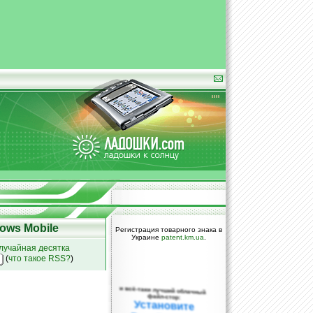
ows Mobile
Регистрация товарного знака в
Украине
patent.km.ua
.
лучайная десятка
(
что такое RSS?
)
и всё-таки лучший облачный
файл-стор:
Установите
DropBox уже
сегодня!
ПОЖАЛУЙСТА,