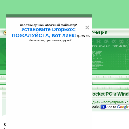
всё-таки лучший облачный файл-стор!
×
Установите DropBox:
ПОЖАЛУЙСТА, вот линк!
До
25 ГБ
бесплатно, приглашая друзей!
Установите
всё-таки лучший облачный файл-стор!
DropBox: ПОЖАЛУЙСТА, вот линк!
До
25
бесплатно, приглашая друзей!
ГБ
Скачать программы для КПК Pocket PC и Wind
к началу раздела
•
за сегодня
•
за 3 дня
•
за 7 дней
•
популярные
•
с
анонсы программ на email
• наш
на Google:
Calilei Calculator LE v1.1