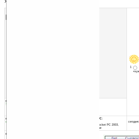
Универсальный калькулятор
Скачать программу:
размер:
290 Кб
скачать
программу
1
«х
группы программы:
добавлена:
14.08.2007
Управление информацией
:
Калькуляторы
обновлена:
05.12.2007
автор программы:
Chuan Liu
программа:
совместима с Pocket PC:
шареварная
ARM процессор и выше
сегодня:
Windows Mobile 2003 (Pocket PC 2003,
Windows CE 4.20) и выше
описание: