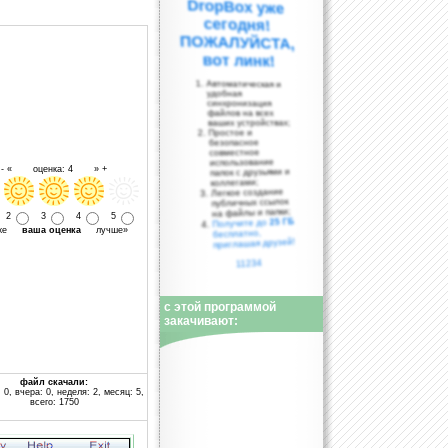
вот линк!
Автоматическая и
удобная
синхронизация
файлов на всех
ваших устройствах;
Простое и
безопасное
совместное
использование
- « оценка: 4 » +
папок с друзьями и
коллегами;
Легкое создание
публичных ссылок
на файлы и папки;
2
3
4
5
25 ГБ
Получите до
уже
ваша оценка
лучше»
бесплатно,
приглашая друзей!
11234
с этой программой
закачивают:
файл скачали:
 0, вчера: 0, неделя: 2, месяц: 5,
всего: 1750