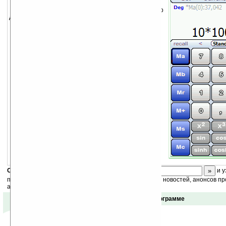
Calculator LE — универсальный калькулятор
для Windows Mobile.
Характеристики:
Много научных функций
Множество скинов
Удобный редактор
5 возможных комбинаций функциональных
клавиш
Синтаксический анализ
3 цифровых разделительных символа
Конвертация валюты
Сохранение до 20 строк
И прочее
Скоро
конкурс
с призами! Подпишитесь:
и у
получайте ежедневный или еженедельный дайджест новостей, анонсов пр
акций сайта на ваш почтовый ящик.
Отзывы о программе