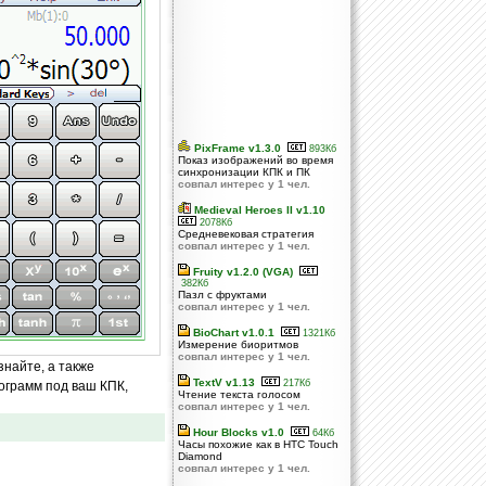
PixFrame v1.3.0
893Кб
Показ изображений во время
синхронизации КПК и ПК
совпал интерес у 1 чел.
Medieval Heroes II v1.10
2078Кб
Средневековая стратегия
совпал интерес у 1 чел.
Fruity v1.2.0 (VGA)
382Кб
Пазл с фруктами
совпал интерес у 1 чел.
BioChart v1.0.1
1321Кб
Измерение биоритмов
совпал интерес у 1 чел.
знайте, а также
TextV v1.13
217Кб
ограмм под ваш КПК,
Чтение текста голосом
совпал интерес у 1 чел.
Hour Blocks v1.0
64Кб
Часы похожие как в HTC Touch
Diamond
совпал интерес у 1 чел.