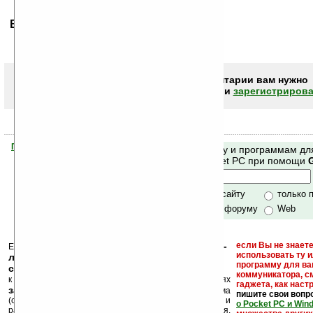
Ваше мнение будет первым.
Чтобы писать комментарии вам нужно
авторизоваться (войти)
или
зарегистрирова
Помогите Ладошкам стать лучше
Поиск по сайту и программам дл
своей поддержкой.
Mobile и Pocket PC при помощи
Хочешь футболку?
только по сайту
только 
по сайту и форуму
Web
кейгены, кряки -
если Вы не знаете
Еще раз обращаем внимание, что
использовать ту 
лекарства, серийные номера, ключи и
программу для ва
ссылки на варезные сайты
коммуникатора, с
к публикации на нашем сайте в комментариях
гаджета, как настр
запрещены
, как и несанкционированная реклама
пишите свои вопр
(спам). Мы поддерживаем авторов программ и
о Pocket PC и Win
развитие легального программного обеспечения.