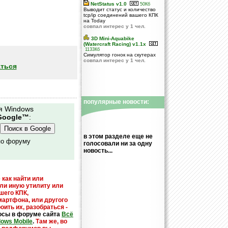
NetStatus v1.0
50Кб
Выводит статус и количество
tcp/ip соединений вашего КПК
на Today
совпал интерес у 1 чел.
3D Mini-Aquabike
(Watercraft Racing) v1.1x
1133Кб
Симулятор гонок на скутерах
совпал интерес у 1 чел.
ться
популярные новости:
я Windows
Google™
:
в этом разделе еще не
по форуму
голосовали ни за одну
новость...
 как найти или
или иную утилиту или
шего КПК,
мартфона, или другого
оить их, разобраться -
осы в форуме сайта
Всё
dows Mobile
.
Там же, во