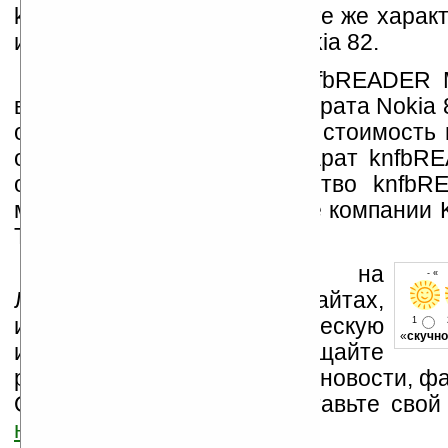
knfbREADER Mobile имеет те же характ
и стандартный телефон Nokia 82.
С ценой устройства knfbREADER M
все просто. Стоимость аппарата Nokia 
около $500, в то время как стоимость
обеспечения (на один аппарат knfbRE
оценена в $1595. Устройство knfbR
можно приобрести на сайте компании 
Technologies.
Устанавливайте линк на
- « 
Ладошки на своих сайтах,
изучайте коммерческую
1
«
скучно
информацию, посещайте
разделы сайта (форум, чат, новости, фа
Оцените эту новость и оставьте свой
ниже на странице
.