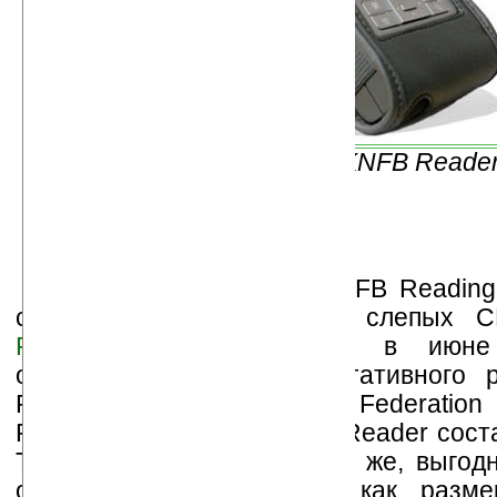
Устройство KNFB Reade
Полтора года назад KNFB Reading 
совместно с Обществом слепых 
Federation of the Blind
) в июне
организовали выпуск портативного
Reader (Kurzweil–National Federation
Reader). Стоимость KNFB Reader сост
Телефон Nokia 82, конечно же, выгод
от прежнего устройства как разме