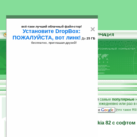
всё-таки лучший облачный файл-стор!
×
Установите DropBox:
ПОЖАЛУЙСТА, вот линк!
До
25 ГБ
бесплатно, приглашая друзей!
Установите
всё-таки лучший облачный файл-стор!
DropBox: ПОЖАЛУЙСТА, вот линк!
До
25
бесплатно, приглашая друзей!
ГБ
к началу раздела новостей
•
лучшие
новости
и
самые
популярные
н
простые
анонсы новостей
на email ежедневно или раз в
наш
на Google:
(
что такое R
knfbREADER Mobile — Nokia 82 с софтом
слабовидящих
30.01.2008 22:13
просмотров: сегодня 1, всего 4761