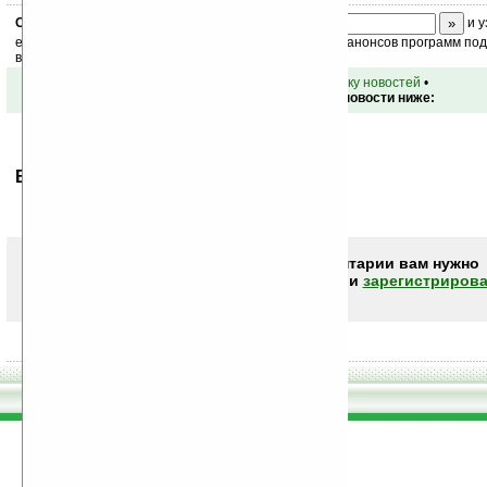
Скоро
конкурс
с призами! Подпишитесь:
и у
ежедневный или еженедельный дайджест новостей, анонсов программ под 
ваш почтовый ящик.
•
вернуться к списку новостей
•
Обсуждение этой новости ниже:
Ваше мнение будет первым.
Чтобы писать комментарии вам нужно
авторизоваться (войти)
или
зарегистрирова