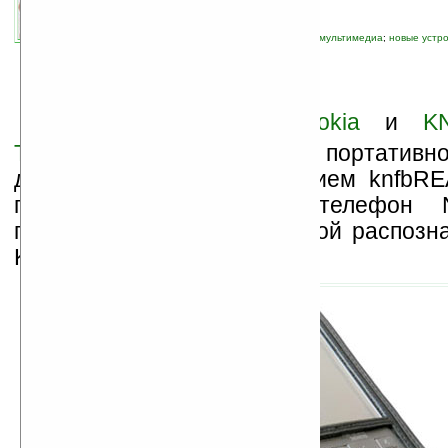
автор новости:
VMir
связанные темы:
Nokia
;
мобильная связь
;
мультимедиа
;
новые устр
распознавание
В
начале недели
Nokia
и
K
Technologies
анонсировали портативно
для людей с плохим зрением knfbRE
представляющее собой телефон 
предустановленной системой распозна
KNFB.