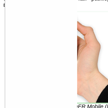
возможностями.
Устройство knfbREADER Mobile (N