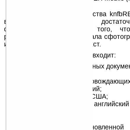
Принцип работы устройства knfbR
выглядит просто. Вам достаточ
фотоснимок текста для того, чт
распознавания преобразовала сфотог
изображение и озвучила текст.
В возможности системы входит:
чтение различных печатных докуме
письма и книги;
чтение адресов на сопровождающих
бирках, чтение инструкций;
распознавание валюты США;
поддерживаемый язык – английский
Великобритания).
Помимо предустановленно