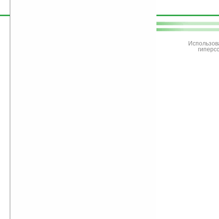
поддержите
Ладошки
Использов
гиперс