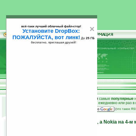
всё-таки лучший облачный файл-стор!
×
Установите DropBox:
ПОЖАЛУЙСТА, вот линк!
До
25 ГБ
бесплатно, приглашая друзей!
Установите
всё-таки лучший облачный файл-стор!
DropBox: ПОЖАЛУЙСТА, вот линк!
До
25
бесплатно, приглашая друзей!
ГБ
к началу раздела новостей
•
лучшие
новости
и
самые
популярные
н
простые
анонсы новостей
на email ежедневно или раз в
наш
на Google:
(
что такое R
Motorola лидирует в США, а Nokia на 4-м 
19.02.2008 22:11
просмотров: сегодня 2, всего 4493
автор новости:
VMir