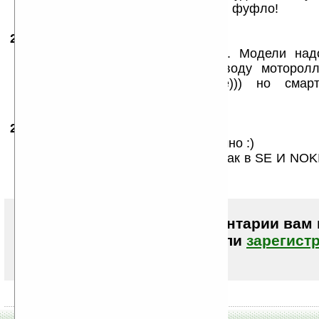
военной промышленности. А нокия фуфло!
20.02.2008
- joinqwerty
23:19
Эко на на НОКУЮ разрычались. Модели надо
качеством будет всё ок. По поводу моторол
отличные телефоны(Неубиенные))) но смарт
Моторолле до симбиана далеко.
21.02.2008
- СерЫ
20:29
Все у моторолы со смартами отлично :)
И Симбиан причем не тормозной как в SE И NOKI
ЕСТЬ ВСЕ
Чтобы писать комментарии вам
авторизоваться (войти)
или
зарегист