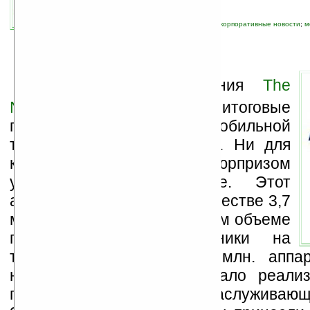
связанные темы:
Apple
;
iPhone
;
Motorola
;
корпоративные новости
;
м
смартфоны и коммуникаторы
А
налитическая компания
The
NPD Group
опубликовала итоговые
показатели рынка мобильной
техники США за 2007 год. Ни для
кого, наверное, не будет сюрпризом
успешный дебют iPhone. Этот
аппарат был продан в количестве 3,7
миллиона единиц при общем объеме
продаж мобильной техники на
территории США в 146 млн. аппар
несмотря на позднее начало реализ
пришедшееся на лето. Заслуживающ