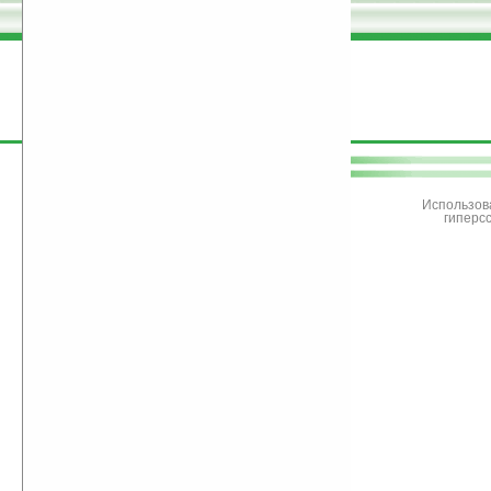
поддержите
Ладошки
Использов
гиперс