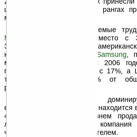
2,5% от суммарных продаж принесл
шестое место в табели о рангах пр
мобильной техники в США.
Несмотря на переживаемые трудн
Motorola
заняла первое место с 3
Значительно отстают от американс
корейские фирмы
LG
и
Samsung
, 
местами по сравнению с 2006 год
перешла на второе место с 17%, а 
третьей позиции с 16% от общ
реализации.
Nokia
, исторически домини
европейском рынке, в США находится 
4-й позиции с 10% уровнем прода
лидирующую пятерку компан
четырехпроцентным показателем.