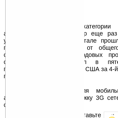
Если говорить о категории 
аналитики The NPD Group еще раз 
успех iPhone. В 4-м квартале прошл
продажи составили 12% от общего
смартфонов, или 19% годовых пр
сегменте. iPhone вошел в пят
продаваемых смартфонов в США за 4-й
года.
Факторами успеха для мобиль
аналитики назвали поддержку 3G сет
сенсорного интерфейса.
Оцените новость и оставьте
- « о