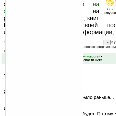
свой комментарий
ниже на
1
странице
,
подпишитесь
на
«
скучно
рассылку новостей, файлов, книг.
Поддержите Ладошки своей посе
изучением коммерческой информации, 
Скоро
конкурс
с призами! Подпишитесь:
и у
ежедневный или еженедельный дайджест новостей, анонсов программ под 
ваш почтовый ящик.
•
вернуться к списку новостей
•
Обсуждение этой новости ниже:
19.02.2008
- Abc
22:59
Не везде Нокии пряники
20.02.2008
- оавы
20:20
нокиа дерьмо! качество не то, что было раньше...
20.02.2008
-
asdfg
22:23
Моторола рулила рулит и рулить будет. Потому 