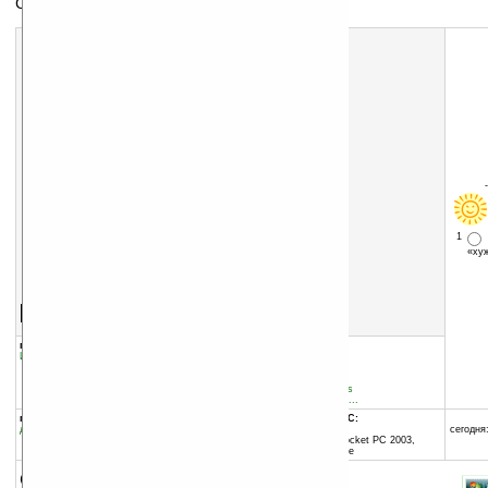
Сапер
1
«х
Скачать программу:
размер:
284 Кб
скачать
программу
группы программы:
добавлена:
28.09.2007
Игры
:
прочее
обновлена:
04.06.2008
автор программы:
Implicit Software Solutions
pocketgear@implicitsoftw...
программа:
совместима с Pocket PC:
демоверсия
ARM процессор и выше
сегодня:
Windows Mobile 2003 (Pocket PC 2003,
Windows CE 4.20) и выше
описание: