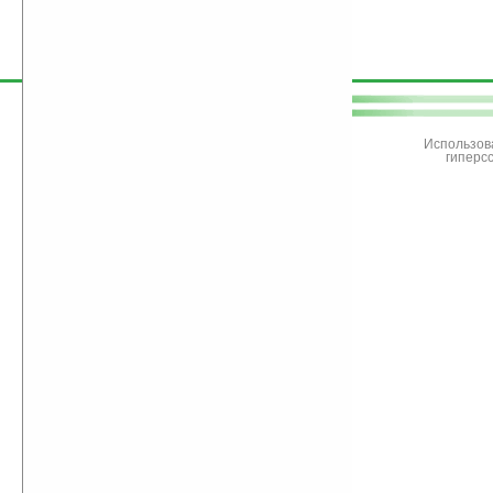
поддержите
Ладошки
Использов
гиперс