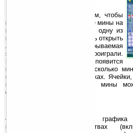
Цель игры состоит в том, чтобы
как можно быстрее найти все мины на
минном поле, не вскрыв ни одну из
них. Игрок имеет возможность открыть
любую ячейку. Если открываемая
ячейка содержит мину, вы проиграли.
Если мины нет, в ячейке появится
цифра, которая указывает, сколько ми
восьми смежных с ней ячейках. Ячейки,
вашему мнению находятся мины мож
флажками.
Характеристики:
— высококачественная графи
поддерживаемых устройствах (в