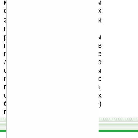
к публикации на нашем
сайте в комментариях
запрещены
, как и
несанкционированная
реклама (спам). Мы
поддерживаем авторов
программ и развитие
легального программного
обеспечения. Также мы
призываем Вас
поддерживать авторов,
особенно создающих
бесплатные (freeware)
программы.