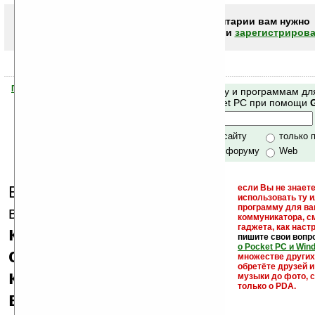
Чтобы писать комментарии вам нужно
авторизоваться (войти)
или
зарегистрирова
Помогите Ладошкам стать лучше
Поиск по сайту и программам дл
своей поддержкой.
Mobile и Pocket PC при помощи
Хочешь футболку?
только по сайту
только 
по сайту и форуму
Web
Еще раз обращаем
если Вы не знаете
использовать ту 
кейгены,
программу для ва
внимание, что
коммуникатора, с
гаджета, как настр
кряки - лекарства,
пишите свои вопр
о Pocket PC и Win
серийные номера,
множестве други
обретёте друзей и
ключи и ссылки на
музыки до фото, с
только о PDA.
варезные сайты