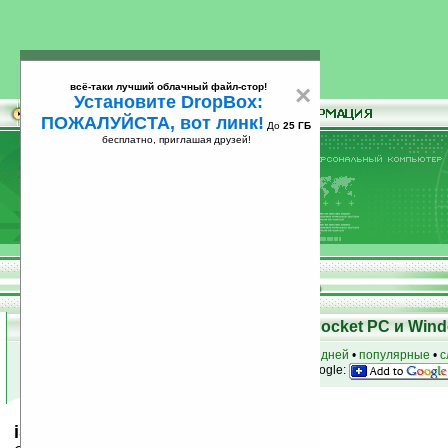
всё-таки лучший облачный файл-стор!
×
Установите DropBox:
ПОЖАЛУЙСТА, вот линк!
До
25 ГБ
бесплатно, приглашая друзей!
Установите
всё-таки лучший облачный файл-стор!
DropBox: ПОЖАЛУЙСТА, вот линк!
До
25
бесплатно, приглашая друзей!
ГБ
Скачать программы для КПК Pocket PC и Wind
к началу раздела
•
за сегодня
•
за 3 дня
•
за 7 дней
•
популярные
•
с
анонсы программ на email
• наш
на Google:
iSS Mine Sweeper v1.3.0