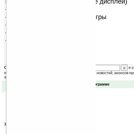
горизонтальные и квадратные дисплеи)
— звуковые эффекты
— возможность сохранения игры
— 3 скина
— 3 уровня сложности
— инструкции и помощь
Скоро
конкурс
с призами! Подпишитесь:
и у
получайте ежедневный или еженедельный дайджест новостей, анонсов пр
акций сайта на ваш почтовый ящик.
Отзывы о программе
13.01.2008
- F
18:43
УРРЯ!!! У меня его не было!!!!