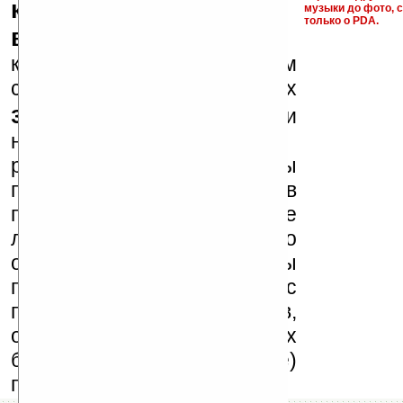
ключи и ссылки на
музыки до фото, с
только о PDA.
варезные сайты
к публикации на нашем
сайте в комментариях
запрещены
, как и
несанкционированная
реклама (спам). Мы
поддерживаем авторов
программ и развитие
легального программного
обеспечения. Также мы
призываем Вас
поддерживать авторов,
особенно создающих
бесплатные (freeware)
программы.