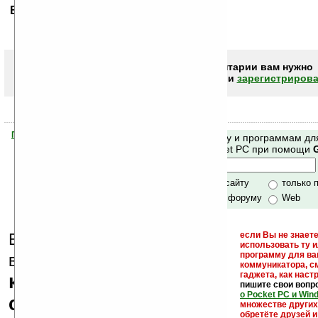
Ваше мнение будет первым.
Чтобы писать комментарии вам нужно
авторизоваться (войти)
или
зарегистрирова
Помогите Ладошкам стать лучше
Поиск по сайту и программам дл
своей поддержкой.
Mobile и Pocket PC при помощи
Хочешь футболку?
только по сайту
только 
по сайту и форуму
Web
Еще раз обращаем
если Вы не знаете
использовать ту 
кейгены,
программу для ва
внимание, что
коммуникатора, с
гаджета, как настр
кряки - лекарства,
пишите свои вопр
о Pocket PC и Win
серийные номера,
множестве други
обретёте друзей и