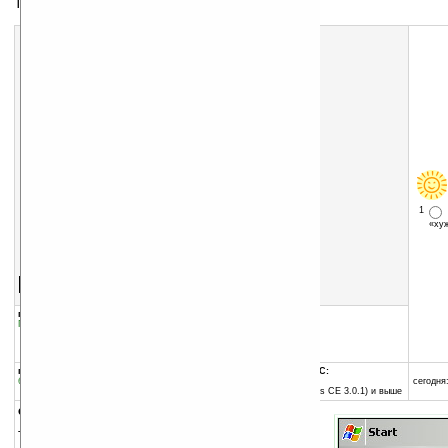
Тема для экрана Today
1
«х
Скачать программу:
размер:
21 Кб
скачать
программу
группы программы:
добавлена:
03.10.2007
Графика
:
Темы для Today
обновлена:
03.10.2007
автор программы:
-= автор не задан =-
программа:
совместима с Pocket PC:
бесплатная
ARM процессор и выше
сегодня:
Pocket PC 2002 (Windows CE 3.0.1) и выше
описание:
Тема для экрана Today.