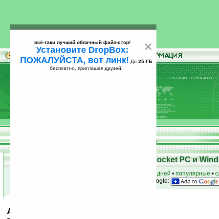
всё-таки лучший облачный файл-стор!
×
Установите DropBox:
ПОЖАЛУЙСТА, вот линк!
До
25 ГБ
бесплатно, приглашая друзей!
Установите
всё-таки лучший облачный файл-стор!
DropBox: ПОЖАЛУЙСТА, вот линк!
До
25
бесплатно, приглашая друзей!
ГБ
Скачать программы для КПК Pocket PC и Wind
к началу раздела
•
за сегодня
•
за 3 дня
•
за 7 дней
•
популярные
•
с
анонсы программ на email
• наш
на Google:
Audi Q7