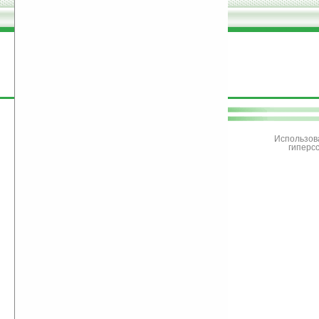
поддержите
Ладошки
Использов
гиперс