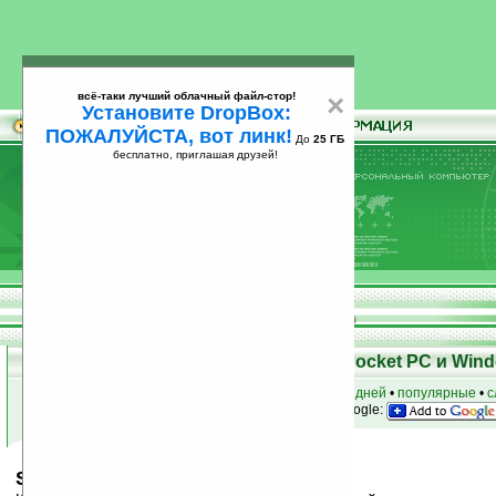
всё-таки лучший облачный файл-стор!
×
Установите DropBox:
ПОЖАЛУЙСТА, вот линк!
До
25 ГБ
бесплатно, приглашая друзей!
Установите
всё-таки лучший облачный файл-стор!
DropBox: ПОЖАЛУЙСТА, вот линк!
До
25
бесплатно, приглашая друзей!
ГБ
Скачать программы для КПК Pocket PC и Wind
к началу раздела
•
за сегодня
•
за 3 дня
•
за 7 дней
•
популярные
•
с
анонсы программ на email
• наш
на Google:
Shadow of Legend v0.3.7