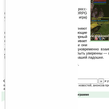
Shadow of Legend
— кросс-
платформенная 2D MMORPG
(многопользовательская ролевая онлайн игра)
теперь и на КПК!
Игроки получают роли героев и выполняют
квесты, пускаются в захватывающие
приключения или просто исследуют обширный
мир Agnes.
Shadow of Legend
поддерживает
тысячи игроков, при этом не важно на чем они
играют на своем ПК или на КПК, они одновременно взаи
другом в одном и том же мире. Вы можете быть уверенны — 
MMORPG теперь полностью доступны на вашей ладошке.
Бесплатна для загрузки и игры онлайн.
Скоро
конкурс
с призами! Подпишитесь:
и у
получайте ежедневный или еженедельный дайджест новостей, анонсов пр
акций сайта на ваш почтовый ящик.
Отзывы о программе