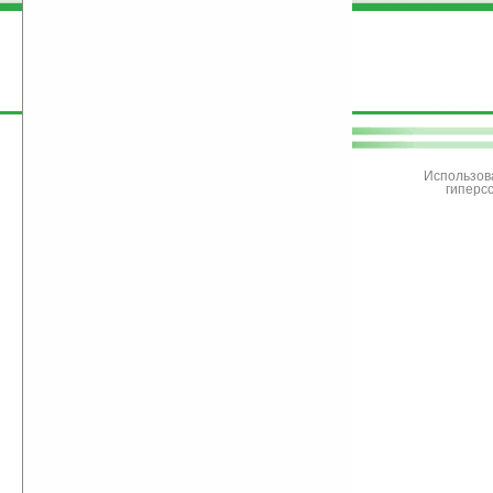
поддержите
Ладошки
Использов
гиперс