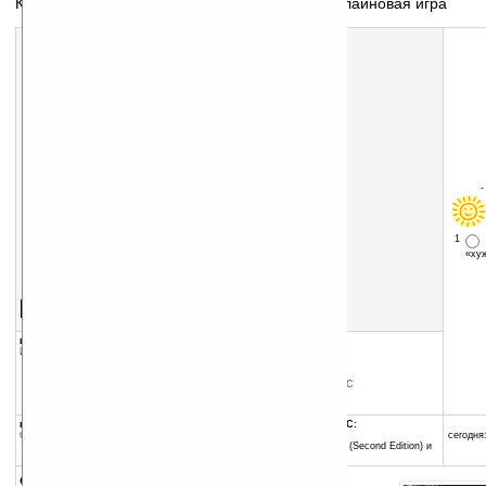
Красивая многопользовательская ролевая онлайновая игра
1
«х
Скачать программу:
размер:
2917 Кб
скачать
программу
группы программы:
добавлена:
12.11.2007
Игры
:
Ролевые (RPG)
обновлена:
22.11.2007
автор программы:
SmartCell Technology, LLC
www.smartcell.com/
support@smartcell.com
программа:
совместима с Pocket PC:
бесплатная
ARM процессор
сегодня:
Windows Mobile 2003 SE (Second Edition) и
выше
описание: