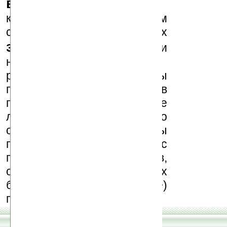
варезные сайты
к публикации на нашем
сайте в комментариях
запрещены
, как и
несанкционированная
реклама (спам). Мы
поддерживаем авторов
программ и развитие
легального программного
обеспечения. Также мы
призываем Вас
поддерживать авторов,
особенно создающих
бесплатные (freeware)
программы.