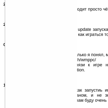
24.11.2007
-
SaiferMeGa
03:00
Запускаю игру и не чего не происходит просто ч
кто что знает подскажите =0)
26.11.2007
- ramil
19:39
такая же петрушка на HTC P3600, update запуск
и пишет что не может соединиться, как играться т
05.12.2007
- Spectr
07:57
Размер игры более 1 гб.
Вручную скачать все файлы, насколько я понял, 
http://www.shadowoflegend.com/patch/wmppc/
На сайте, в требованиях по связи к игре н
2.5G/2.75G/3G wireless data connection.
Сам еще не тестил... Качаю...
12.01.2008
-
вася
23:43
пожалуйсто кто-нибудь скажите как запустиь 
такае же фигня с черным экраном, и не зн
обновление если мне поможите я вам буду очень