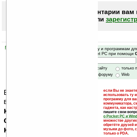
Чтобы писать комментарии вам
авторизоваться (войти)
или
зарегист
Помогите Ладошкам стать лучше
Поиск по сайту и программам дл
своей поддержкой.
Mobile и Pocket PC при помощи
Хочешь футболку?
только по сайту
только 
по сайту и форуму
Web
Еще раз обращаем
если Вы не знаете
использовать ту 
кейгены,
программу для ва
внимание, что
коммуникатора, с
гаджета, как настр
кряки - лекарства,
пишите свои вопр
о Pocket PC и Win
серийные номера,
множестве други
обретёте друзей и
ключи и ссылки на
музыки до фото, с
только о PDA.