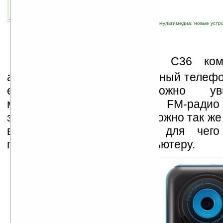
связанные темы:
BenQ
;
мобильная связь
;
мультимедиа
;
новые устр
Х
отя новый телефон C36 ко
анонсирован как «музыкальный телефо
его характеристик можно ув
мегапиксельную камеру и FM-радио
записи. Камеру телефона можно так же
в качестве веб-камеры, для чего
подключить телефон к компьютеру.