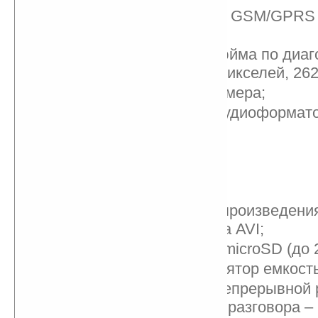
поддерживаемые сети GSM/GPRS 
МГц);
дисплей TFT LCD 2 дюйма по диаг
разрешение 176х220 пикселей, 262
1,3-мегапиксельная камера;
плеер с поддержкой аудиоформат
MIDI и AMR;
FM-радио;
поддержка WAP 2.0;
порт USB 1.1;
функция записи и воспроизведени
видеофайлов формата AVI;
слот для карт памяти microSD (до 2
литий-ионный аккумулятор емкост
Продолжительности непрерывной 
подзарядки: в режиме разговора – 2