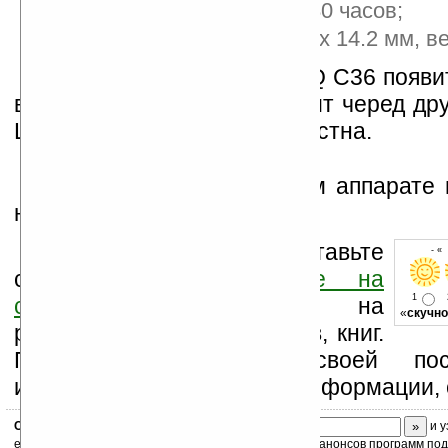
режиме ожидания – 180 часов;
размеры — 108 x 47.2 x 14.2 мм, ве
Уже в мае телефон BenQ C36 появи
в Индонезии, затем наступит черед дру
Цена аппарата пока не известна.
Более подробно об этом аппарате 
на
странице
продукта.
Оцените новость и оставьте
- «
свой комментарий
ниже на
1
странице
,
подпишитесь
на
«
скучно
рассылку новостей, файлов, книг.
Поддержите Ладошки своей посе
изучением коммерческой информации, 
Скоро
конкурс
с призами! Подпишитесь:
и у
ежедневный или еженедельный дайджест новостей, анонсов программ под 