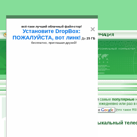
всё-таки лучший облачный файл-стор!
×
Установите DropBox:
ПОЖАЛУЙСТА, вот линк!
До
25 ГБ
бесплатно, приглашая друзей!
Установите
всё-таки лучший облачный файл-стор!
DropBox: ПОЖАЛУЙСТА, вот линк!
До
25
бесплатно, приглашая друзей!
ГБ
к началу раздела новостей
•
лучшие
новости
и
самые
популярные
н
простые
анонсы новостей
на email ежедневно или раз в
наш
на Google:
(
что такое R
Benq анонсировала «музыкальный теле
05.05.2008 09:16
просмотров: сегодня 3, всего 2440
автор новости:
VMir