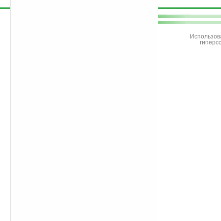
поддержите
Ладошки
Использов
гиперс