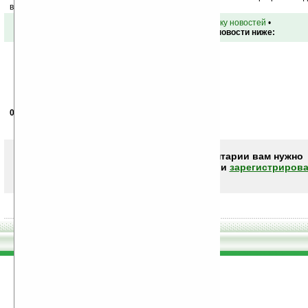
ваш почтовый ящик.
•
вернуться к списку новостей
•
Обсуждение этой новости ниже:
05.05.2008
- Crypto
12:14
176х220 в 2008-м году?
Чтобы писать комментарии вам нужно
авторизоваться (войти)
или
зарегистрирова