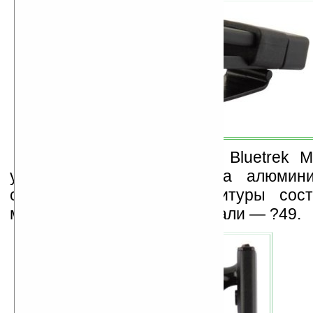
На европейском рынке Bluetrek Me
уже в конце июня. Цена алюмини
серебряной Bluetooth-гарнитуры сос
модели из нержавеющей стали — ?49.