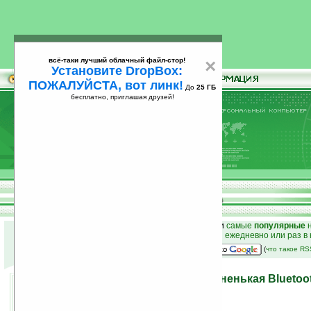
всё-таки лучший облачный файл-стор!
×
Установите DropBox:
ПОЖАЛУЙСТА, вот линк!
До
25 ГБ
бесплатно, приглашая друзей!
Установите
всё-таки лучший облачный файл-стор!
DropBox: ПОЖАЛУЙСТА, вот линк!
До
25
бесплатно, приглашая друзей!
ГБ
к началу раздела новостей
•
лучшие
новости
и
самые
популярные
н
простые
анонсы новостей
на email ежедневно или раз в
наш
на Google:
(
что такое R
Bluetrek Metal — самая тоненькая Bluetoo
ModeLabs
03.06.2008 18:50
просмотров: сегодня 3, всего 3752