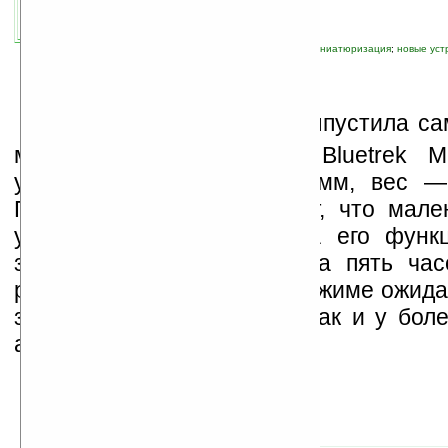
автор новости:
GreenZ
связанные темы:
Bluetooth
;
гарнитура
;
миниатюризация
;
новые уст
К
омпания ModeLabs выпустила са
мире Bluetooth-гарнитуру Bluetrek M
устройства составляет 4 мм, вес —
Производители утверждают, что мале
устройства не повлиял на его функц
заряда батареи хватает на пять ча
разговора и семь дней в режиме ожида
звука остается таким же, как и у бол
аналогов.