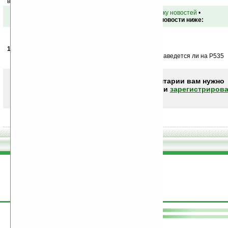
ваш почтовый ящик.
•
вернуться к списку новостей
•
Обсуждение этой новости ниже:
10.06.2008
- vova0-fighter
06:58
Классная тема, у нас интересно когда появиться и заведется ли на P535
Чтобы писать комментарии вам нужно
авторизоваться (войти)
или
зарегистрирова
поддержите
Ладошки