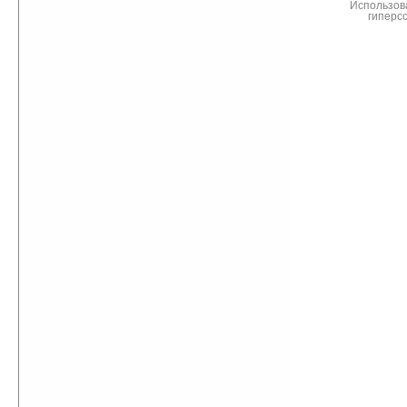
Использов
гиперс