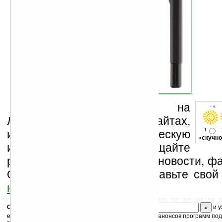
Устанавливайте линк на
- « 
Ладошки на своих сайтах,
1
изучайте коммерческую
«
скучно
информацию, посещайте
разделы сайта (форум, чат, новости, фа
Оцените эту новость и оставьте свой
ниже на странице
.
Скоро
конкурс
с призами! Подпишитесь:
и у
ежедневный или еженедельный дайджест новостей, анонсов программ под 