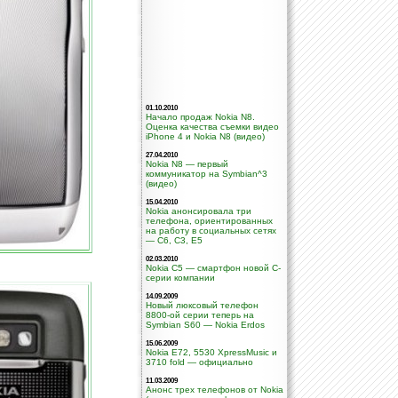
01.10.2010
Начало продаж Nokia N8.
Оценка качества съемки видео
iPhone 4 и Nokia N8 (видео)
27.04.2010
Nokia N8 — первый
коммуникатор на Symbian^3
(видео)
15.04.2010
Nokia анонсировала три
телефона, ориентированных
на работу в социальных сетях
— C6, C3, E5
02.03.2010
Nokia C5 — смартфон новой C-
серии компании
14.09.2009
Новый люксовый телефон
8800-ой серии теперь на
Symbian S60 — Nokia Erdos
15.06.2009
Nokia E72, 5530 XpressMusic и
3710 fold — официально
11.03.2009
Анонс трех телефонов от Nokia