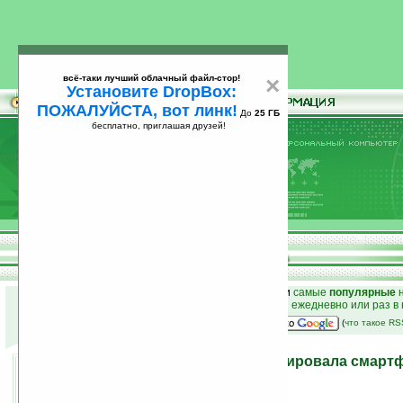
всё-таки лучший облачный файл-стор!
×
Установите DropBox:
ПОЖАЛУЙСТА, вот линк!
До
25 ГБ
бесплатно, приглашая друзей!
Установите
всё-таки лучший облачный файл-стор!
DropBox: ПОЖАЛУЙСТА, вот линк!
До
25
бесплатно, приглашая друзей!
ГБ
к началу раздела новостей
•
лучшие
новости
и
самые
популярные
н
простые
анонсы новостей
на email ежедневно или раз в
наш
на Google:
(
что такое R
Nokia официально анонсировала смартф
17.06.2008 12:27
просмотров: сегодня 1, всего 4435
автор новости:
GreenZ