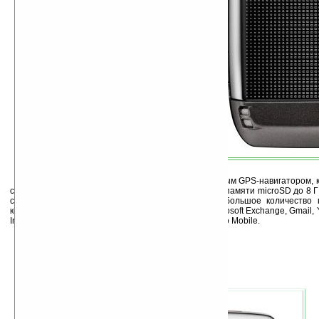
Обе модели смартфонов оснащены встроенным GPS-навигатором, к
с автофокусом, WiFi и слотом расширения для карт памяти microSD до 8 Г
сетях HSDPA, поддерживают мобильную VPN и большое количество к
корпоративных стандартов электронной почты: Microsoft Exchange, Gmail, Ya
Intellisync Wireless Email solution, System Seven и Visto Mobile.