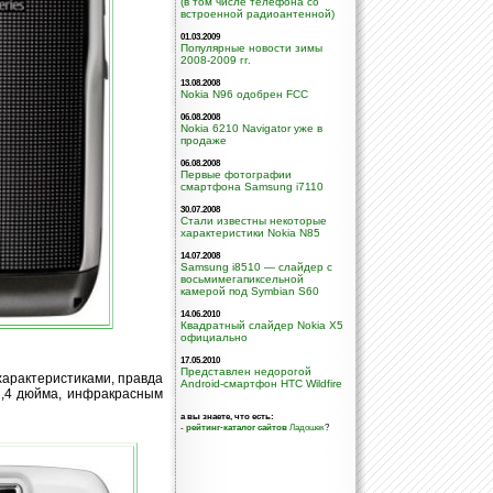
(в том числе телефона со
встроенной радиоантенной)
01.03.2009
Популярные новости зимы
2008-2009 гг.
13.08.2008
Nokia N96 одобрен FCC
06.08.2008
Nokia 6210 Navigator уже в
продаже
06.08.2008
Первые фотографии
смартфона Samsung i7110
30.07.2008
Стали известны некоторые
характеристики Nokia N85
14.07.2008
Samsung i8510 — слайдер с
восьмимегапиксельной
камерой под Symbian S60
14.06.2010
Квадратный слайдер Nokia X5
официально
17.05.2010
Представлен недорогой
характеристиками, правда
Android-смартфон HTC Wildfire
2,4 дюйма, инфракрасным
а вы знаете, что есть:
-
рейтинг-каталог сайтов
Ладошек
?