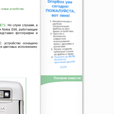
;
новые устройства
;
вот линк!
Автоматическая и
удобная
 E71
. Но слухи слухами, а
синхронизация
файлов на всех
 и Nokia E66, работающие
ваших устройствах;
редставил фотографии и
Простое и
безопасное
совместное
использование
: устройство оснащено
папок с друзьями и
коллегами;
ух цветовых исполнениях:
Легкое создание
публичных ссылок
на файлы и папки;
25 ГБ
Получите до
бесплатно,
приглашая друзей!
11234
Похожие новости: