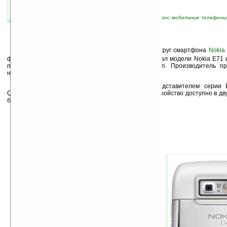
связанные темы:
Nokia
;
Symbian
;
камерофон
;
мобильные телефоны
смартфоны
Р
анее мы уже писали о слухах, ходивших вокруг смартфона
Nokia
финский гигант, наконец-то, официально анонсировал модели Nokia E71
под управлением операционной иситемы Symbian. Производитель п
некоторые технические характеристики устройств.
Смартфон Nokia E71 стал достойным представителем серии E
QWERTY-клавиатурой, дисплеем на 2,36 дюйма. Устройство доступно в дв
белом и сером.