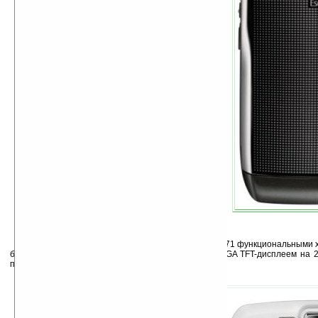
E66 – смартфон бизнес-класса с подобными E71 функциональными 
без QWERTY-клавиатуры. Устройство оснащено QVGA TFT-дисплеем на 
портом, microUSB-портом и Bluetooth (A2DP и EDR).