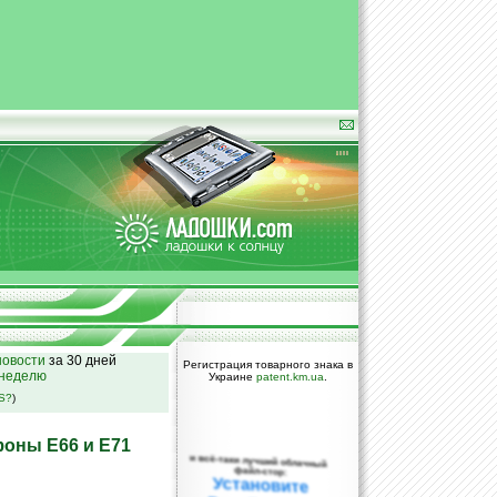
овости
за 30 дней
Регистрация товарного знака в
 неделю
Украине
patent.km.ua
.
SS?
)
оны E66 и E71
и всё-таки лучший облачный
файл-стор:
Установите
DropBox уже
сегодня!
ПОЖАЛУЙСТА,