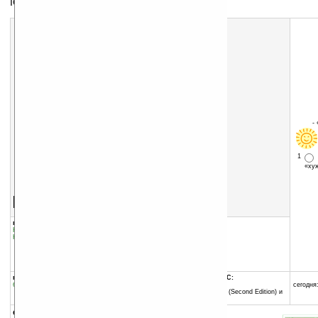
ICQ, Jabber, MSN, Mail.ru клиент
-
1
«х
Скачать программу:
размер:
1544 Кб
скачать
программу
группы программы:
добавлена:
21.08.2008
Коммуникации и сети
:
Интернет
обновлена:
23.08.2008
Коммуникации и сети
:
Чат
автор программы:
Artem Kozakov
mgslab.com
artko@mail.ru
программа:
совместима с Pocket PC:
бесплатная
ARM процессор и выше
сегодня:
Windows Mobile 2003 SE (Second Edition) и
выше
описание: