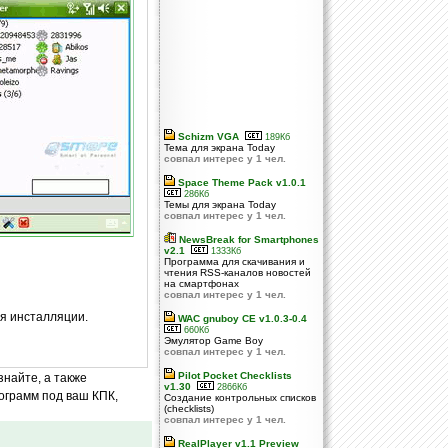
Schizm VGA
189Кб
Тема для экрана Today
совпал интерес у 1 чел.
Space Theme Pack v1.0.1
286Кб
Темы для экрана Today
совпал интерес у 1 чел.
NewsBreak for Smartphones
v2.1
1333Кб
Программа для скачивания и
чтения RSS-каналов новостей
на смартфонах
совпал интерес у 1 чел.
ля инсталляции.
WAC gnuboy CE v1.0.3-0.4
660Кб
Эмулятор Game Boy
совпал интерес у 1 чел.
Pilot Pocket Checklists
знайте, а также
v1.30
2866Кб
ограмм под ваш КПК,
Создание контрольных списков
(checklists)
совпал интерес у 1 чел.
RealPlayer v1.1 Preview