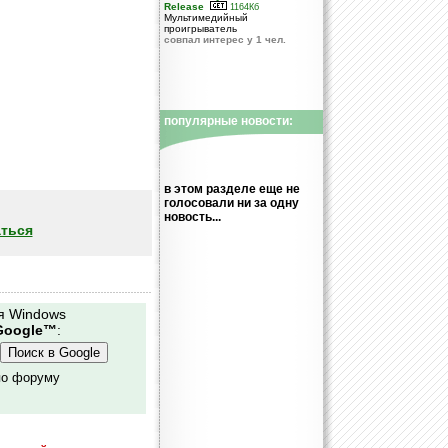
Release
1164Кб
Мультимедийный
проигрыватель
совпал интерес у 1 чел.
популярные новости:
в этом разделе еще не
голосовали ни за одну
новость...
ться
я Windows
Google™
:
по форуму