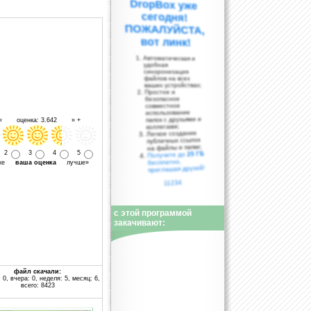
вот линк!
Автоматическая и
удобная
синхронизация
файлов на всех
ваших устройствах;
Простое и
безопасное
совместное
использование
папок с друзьями и
 « оценка: 3.642 » +
коллегами;
Легкое создание
публичных ссылок
на файлы и папки;
2
3
4
5
25 ГБ
Получите до
бесплатно,
уже
ваша оценка
лучше»
приглашая друзей!
11234
с этой программой
закачивают:
файл скачали:
 0, вчера: 0, неделя: 5, месяц: 6,
всего: 8423