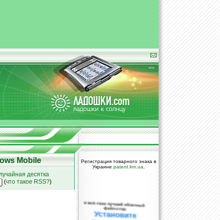
ows Mobile
Регистрация товарного знака в
Украине
patent.km.ua
.
лучайная десятка
(
что такое RSS?
)
и всё-таки лучший облачный
файл-стор:
Установите
DropBox уже
сегодня!
ПОЖАЛУЙСТА,