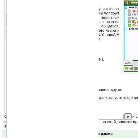
Sm@peR
— это лучший ICQ-клиент для коммуникаторов,
работающих под управлением операционной системы Windows
Mobile, имеющий эргономичный и интуитивно понятный
интерфейс и высокую функциональность. Sm@peR основан на
базе известного проекта mChat и позволяет общаться,
используя протокол ICQ. Нативная поддержка русского языка и
КПК с VGA экранами. Возможна настройка ICQ/MSN/Yahoo/AIM
через Jabber. Для работы необходим
.NET CF 2.0 SP1
Среди основных возможностей Sm@peR:
поддержка плагинов,
четыре протокола (ICQ, Jabber, Mail Agent, MSN),
антиспам,
анимированные смайлы,
установка и чтение Х-статусов для ICQ,
пересылка файлов,
Jabber конференции,
уведомление о почте mail.ru и отправка SMS,
поддержка VGA и уникальная VGA графика и многое другое.
Скопируйте закачавшийся файл в память КПК где и запустите его д
Скоро
конкурс
с призами! Подпишитесь:
и у
получайте ежедневный или еженедельный дайджест новостей, анонсов пр
акций сайта на ваш почтовый ящик.
Отзывы о программе