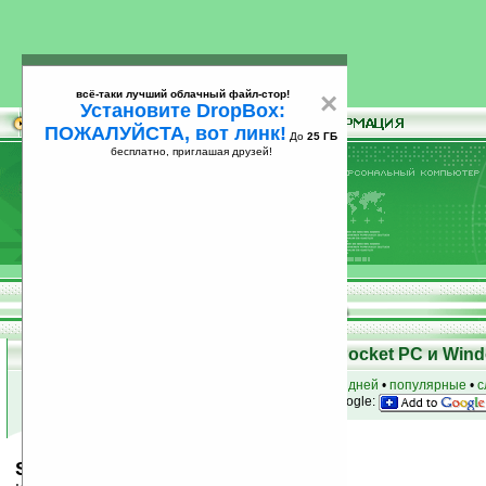
всё-таки лучший облачный файл-стор!
×
Установите DropBox:
ПОЖАЛУЙСТА, вот линк!
До
25 ГБ
бесплатно, приглашая друзей!
Установите
всё-таки лучший облачный файл-стор!
DropBox: ПОЖАЛУЙСТА, вот линк!
До
25
бесплатно, приглашая друзей!
ГБ
Скачать программы для КПК Pocket PC и Wind
к началу раздела
•
за сегодня
•
за 3 дня
•
за 7 дней
•
популярные
•
с
анонсы программ на email
• наш
на Google:
Sm@peR v1.06w