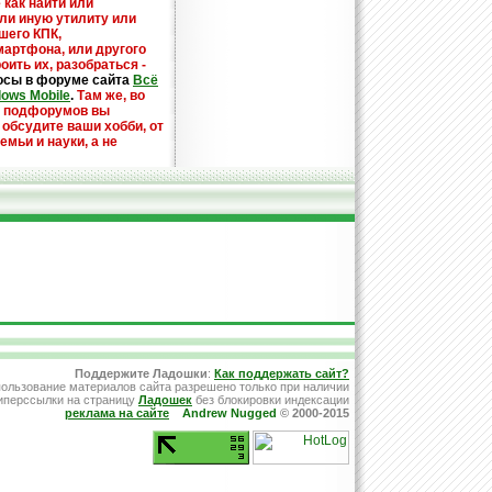
 как найти или
или иную утилиту или
шего КПК,
мартфона, или другого
оить их, разобраться -
осы в форуме сайта
Всё
dows Mobile
.
Там же, во
х подфорумов вы
 обсудите ваши хобби, от
емьи и науки, а не
Поддержите Ладошки
:
Как поддержать сайт?
ользование материалов сайта разрешено только при наличии
иперссылки на страницу
Ладошек
без блокировки индексации
реклама на сайте
Andrew Nugged
© 2000-2015