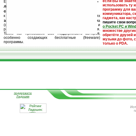
кейгены, кряки -
если Вы не знаете
Еще раз обращаем внимание, что
использовать ту 
лекарства, серийные номера, ключи и
программу для ва
ссылки на варезные сайты
коммуникатора, с
к публикации на нашем сайте в комментариях
гаджета, как настр
запрещены
, как и несанкционированная реклама
пишите свои вопр
(спам). Мы поддерживаем авторов программ и
о Pocket PC и Win
развитие легального программного обеспечения.
множестве други
Также мы призываем Вас поддерживать авторов,
обретёте друзей и
особенно создающих бесплатные (freeware)
музыки до фото, с
программы.
только о PDA.
поддержите
Ладошки
Исп
г