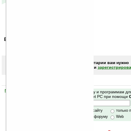
Ваше мнение будет первым.
Чтобы писать комментарии вам нужно
авторизоваться (войти)
или
зарегистрирова
Помогите Ладошкам стать лучше
Поиск по сайту и программам дл
своей поддержкой.
Mobile и Pocket PC при помощи
Хочешь футболку?
только по сайту
только 
по сайту и форуму
Web