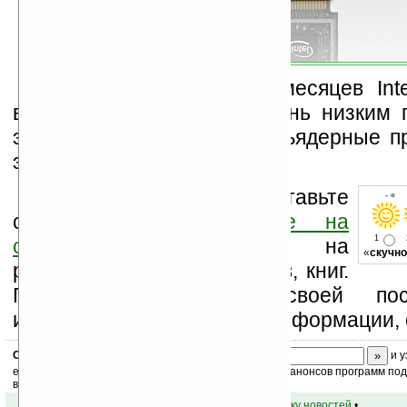
В течение еще трёх месяцев Inte
восемь процессоров с очень низким 
энергии и первые четырёхъядерные п
этой платформе. Ждём!
Оцените новость и оставьте
- « 
свой комментарий
ниже на
1
странице
,
подпишитесь
на
«
скучно
рассылку новостей, файлов, книг.
Поддержите Ладошки своей посе
изучением коммерческой информации, 
Скоро
конкурс
с призами! Подпишитесь:
и у
ежедневный или еженедельный дайджест новостей, анонсов программ под 
ваш почтовый ящик.
•
вернуться к списку новостей
•