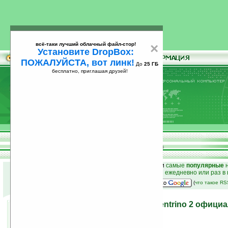
всё-таки лучший облачный файл-стор!
×
Установите DropBox:
ПОЖАЛУЙСТА, вот линк!
До
25 ГБ
бесплатно, приглашая друзей!
Установите
всё-таки лучший облачный файл-стор!
DropBox: ПОЖАЛУЙСТА, вот линк!
До
25
бесплатно, приглашая друзей!
ГБ
к началу раздела новостей
•
лучшие
новости
и
самые
популярные
н
простые
анонсы новостей
на email ежедневно или раз в
наш
на Google:
(
что такое R
Новая платформа Intel Centrino 2 офици
представлена
15.07.2008 16:33
просмотров: сегодня 2, всего 2241