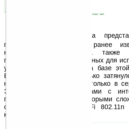
автор новости:
Ira_Korn
связанные темы:
Intel
;
процессор
;
технологии
;
чип
К
омпания Intel вчера предст
платформу Centrino 2, ранее из
названием Montevina, а также 
процессоров, предназначенных для ис
устройствах, созданных на базе это
Выход платформы несколько затяну
начала июня, она вышла только в се
Это связано с проблемами с инте
графикой, а также с некоторыми сло
сертификации модуля WiFi 802.11n
коммисией связи.