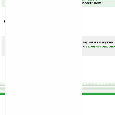
Обсуждение этой новости ниже:
Ваше мнение будет первым.
Чтобы писать комментарии вам нужно
авторизоваться (войти)
или
зарегистрирова