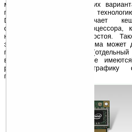
меньше, чем в предыдущих вариант
процессоров поддерживают технологи
Down, которая отключает ке
останавливает работу процессора, к
находится в режиме простоя. Та
экономии энергии платформа может 
графического процессора (отдельны
встроенный, если таковые имеются
рисовать простую 2D-графику
прожорливого 3D-чипа.