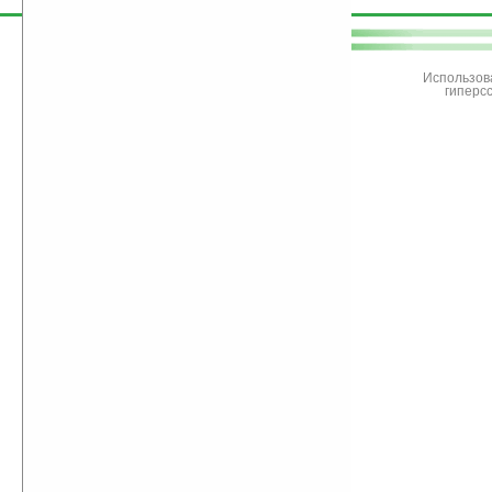
поддержите
Ладошки
Использов
гиперс