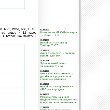
е: MP3, WMA, ASF, FLAC,
01.03.2011
отра видео и 12 часов
Новая серия MP3/MP4-плееров
Treelogic TL-21x
4 ГБ встроенной памяти и
17.02.2011
Новый MP3/MP4-плеер
Treelogic TL-374
12.08.2010
Аудиоплеер iriver T8 заиграл
новыми цветами
30.07.2008
Spinn — новый плеер с
тачскрином от iRiver
17.01.2011
MP3-плеер Ritmix RF-9500 с
дизайном корпуса в стиле
iPhone уже в продаже
21.12.2010
Новый MP3-плеер Ritmix RF-
4900 уже в продаже
04.09.2010
Patriot Memory начинает
продажи в России бюджетного
всеформатного медиаплеера
11.08.2009
Компактный медиаплеер