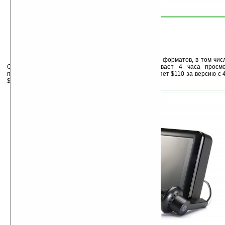
Плеер поддерживает множество мультимедиа-форматов, в том числ
OGG, MPEG, WMV9, и XVID. Батарея обеспечивает 4 часа просм
прослушивания музыки. Стоимость новинки составляет $110 за версию с 
$160 за версию с 8 ГБ.