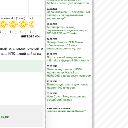
Archos 2 Vision уже продаётся
07.08.2008
Udea Discovery — электронный
словарь или портативный
медиаплеер?
оценка: 4.6 (5 чел.) » +
25.07.2008
Анонсирован выход
портативного медиа-плеера
2
3
4
5
DTLMP42G от Thanko
интересно
»
24.07.2008
Плеер Creative ZEN Mozaic
обеспечивает 32 часа
знайте, а также получайте
воспроизведения музыки
ваш КПК, акций сайта на
21.07.2008
Портативный медиаплеер
miShake с фукцией Shocktronix
03.06.2011
Gmini представляет HDD-
медиаплеер MagicBox
HDR900D с цифровым тюнером
23.02.2011
Ritmix представила две новые
модели HD плееров
03.09.2010
iriver Cover Story выходит на
российский рынок
а вы знаете, что есть:
-
рейтинг-каталог сайтов
Ладошек
?
ться