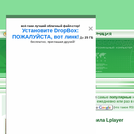
всё-таки лучший облачный файл-стор!
×
Установите DropBox:
ПОЖАЛУЙСТА, вот линк!
До
25 ГБ
бесплатно, приглашая друзей!
Установите
всё-таки лучший облачный файл-стор!
DropBox: ПОЖАЛУЙСТА, вот линк!
До
25
бесплатно, приглашая друзей!
ГБ
к началу раздела новостей
•
лучшие
новости
и
самые
популярные
н
простые
анонсы новостей
на email ежедневно или раз в
наш
на Google:
(
что такое R
Компания iRiver представила Lplayer
17.07.2008 15:50
просмотров: сегодня 1, всего 3715
автор новости:
Ira_Korn