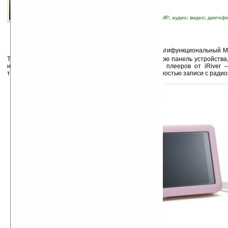
связанные темы:
FM-радио
;
iRiver
;
mp3
;
PMP
;
аудио
;
видео
;
диктоф
устройства
;
плеер
К
омпания iRiver представила Lplayer — мультифункциональный 
TFT LCD-дисплей занимает практически всю преднюю панель устройства,
навигационной клавишей: фирменная особенность плееров от iRiver —
телефон оснащён FM-радио и диктофоном с возможностью записи с ради