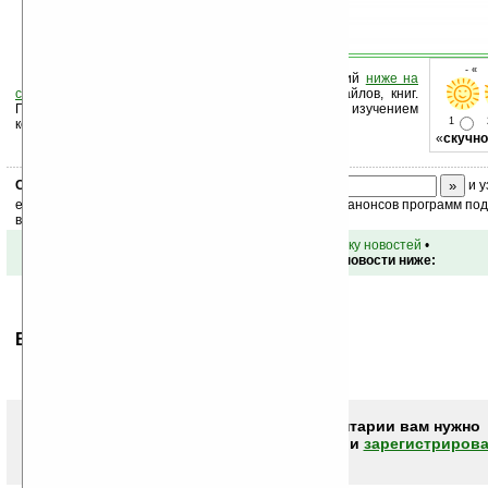
- « 
Оцените новость и оставьте свой комментарий
ниже на
странице
,
подпишитесь
на рассылку новостей, файлов, книг.
Поддержите Ладошки своей посещаемостью, изучением
1
коммерческой информации, ссылками.
«
скучно
Скоро
конкурс
с призами! Подпишитесь:
и у
ежедневный или еженедельный дайджест новостей, анонсов программ под 
ваш почтовый ящик.
•
вернуться к списку новостей
•
Обсуждение этой новости ниже:
Ваше мнение будет первым.
Чтобы писать комментарии вам нужно
авторизоваться (войти)
или
зарегистрирова