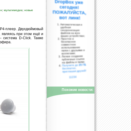
он
;
мультимедиа
;
новые
вот линк!
Автоматическая и
удобная
MP4-плеер. Двухдюймовый
синхронизация
файлов на всех
 являясь при этом ещё и
ваших устройствах;
 система D-Click. Также
Простое и
оэфира.
безопасное
совместное
использование
папок с друзьями и
коллегами;
Легкое создание
публичных ссылок
на файлы и папки;
25 ГБ
Получите до
бесплатно,
приглашая друзей!
11234
Похожие новости: