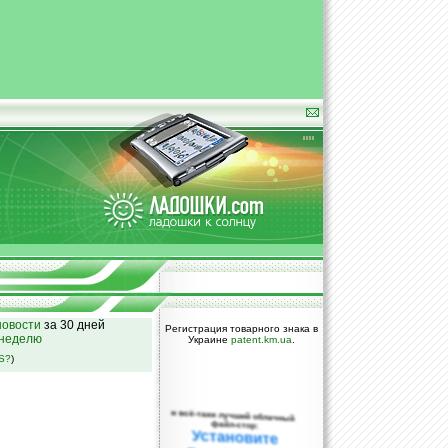
овости
за 30 дней
Регистрация товарного знака в
 неделю
Украине
patent.km.ua
.
SS?
)
и всё-таки лучший облачный
файл-стор:
Установите
DropBox уже
сегодня!
ПОЖАЛУЙСТА,