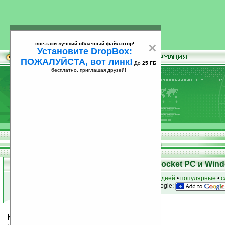
всё-таки лучший облачный файл-стор!
×
Установите DropBox:
ПОЖАЛУЙСТА, вот линк!
До
25 ГБ
бесплатно, приглашая друзей!
Установите
всё-таки лучший облачный файл-стор!
DropBox: ПОЖАЛУЙСТА, вот линк!
До
25
бесплатно, приглашая друзей!
ГБ
Скачать программы для КПК Pocket PC и Wind
к началу раздела
•
за сегодня
•
за 3 дня
•
за 7 дней
•
популярные
•
с
анонсы программ на email
• наш
на Google:
KnowWords v0.4