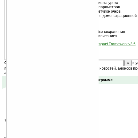
Появилась возможность изменять размер шрифта урока.
Сохранение позиции вкладки при изменении параметров.
При пользовательском ответе индикация в счетчике очков.
В дистрибутив добавлены звуковые файлы для демонстрационной 
Исправленные ошибки:
Исправлена ошибка в формах при закрытии без сохранения.
Исправлена ошибка прогрессбара в уроке «Написание».
Требуемое програмное обеспечение:
.NET Compact Framework v3.5
Скоро
конкурс
с призами! Подпишитесь:
и у
получайте ежедневный или еженедельный дайджест новостей, анонсов пр
акций сайта на ваш почтовый ящик.
Отзывы о программе
31.08.2010
-
FoxMalder133
13:58
Забавно выложил KnowWords v.03, а качается v.02.
Хм...