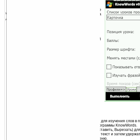
KnowWords программа для КПК на базе
Windows Mobile 5, Windows Mobile 6. Предназначена
для повышения словарного запаса.
Возможности программы KnowWords:
Реализована в виде игры, когда с одной
стороны пишется изучаемое слово, а с другой
перевод
Возможность подключения ваших
собственных звуковых файлов
Вы можете контролировать правописание
слов
Возможность группировать слова и
тематически разбивать их
Возможность использования профиля
изучения
Возможность отслеживать дату последнего
изучения слова
Изучение слов в контексте фраз.
В дистрибутив добавлены звуковые файлы
для демонстрационной группы слов.
Импорт/экспорт слов словаря.
Новое KnowWords 0.2:
Появилась возможность использовать фразы для изучения слов в 
Реализован механизм обновления версий программы KnowWords.
Добавлено контекстное меню (Копировать, Вставить, Вырезать) для
Теперь для копирования требуется выделить текст и затем удержа
участке текста для появления контекстного меню.