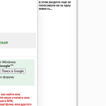
в этом разделе еще не
голосовали ни за одну
новость...
ться
я Windows
Google™
:
по форуму
 как найти или
или иную утилиту или
шего КПК,
мартфона, или другого