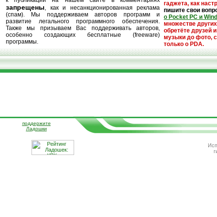
к публикации на нашем сайте в комментариях
гаджета, как настр
запрещены
, как и несанкционированная реклама
пишите свои вопр
(спам). Мы поддерживаем авторов программ и
о Pocket PC и Win
развитие легального программного обеспечения.
множестве други
Также мы призываем Вас поддерживать авторов,
обретёте друзей и
особенно создающих бесплатные (freeware)
музыки до фото, с
программы.
только о PDA.
поддержите
Ладошки
Исп
г