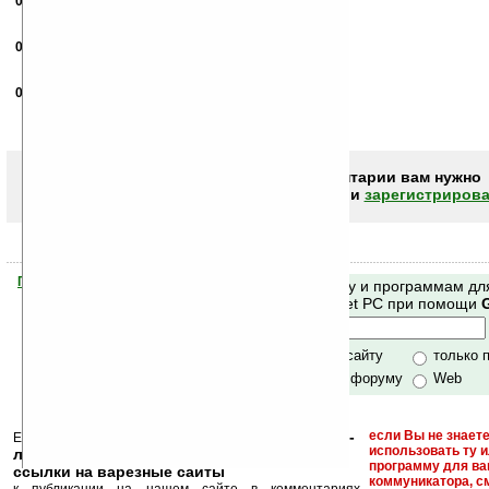
01.09.2010
- vicious
14:14
сейчас уже должна качаться версия 0.3
06.09.2010
- FoxMalder133
13:21
Теперь все О.К. Спасибо.
03.01.2011
-
FoxMalder133
22:20
Вышла новая версия KnowWords v0.4.
Новое: Поддержка 480x800 (и других разрешений)
Чтобы писать комментарии вам нужно
авторизоваться (войти)
или
зарегистрирова
Помогите Ладошкам стать лучше
Поиск по сайту и программам дл
своей поддержкой.
Mobile и Pocket PC при помощи
Хочешь футболку?
только по сайту
только 
по сайту и форуму
Web
кейгены, кряки -
если Вы не знаете
Еще раз обращаем внимание, что
использовать ту 
лекарства, серийные номера, ключи и
программу для ва
ссылки на варезные сайты
коммуникатора, с