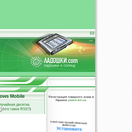
ows Mobile
Регистрация товарного знака в
Украине
patent.km.ua
.
лучайная десятка
(
что такое RSS?
)
и всё-таки лучший облачный
файл-стор:
Установите
DropBox уже
сегодня!
ПОЖАЛУЙСТА,