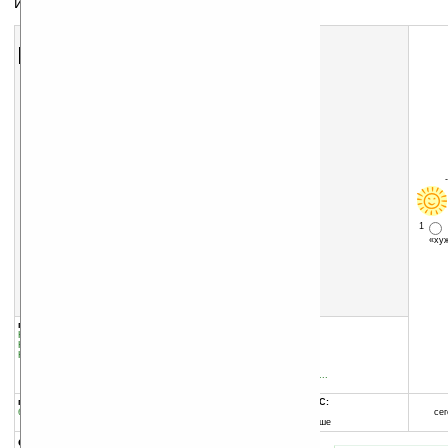
Изучение иностранных слов
Скачать программу:
размер:
2048 Кб
скачать
KnowWords_v0.4.CAB
1
«х
группы программы:
добавлена:
25.09.2008
Наука
:
Словари и переводчики
обновлена:
04.01.2011
Наука
:
Языки
Наука
:
Обучение
автор программы:
Alexander Pavlenko
www.audiodictionary.ho.c...
AudioDictionary@mail.ru
программа:
совместима с Pocket PC:
бесплатная
ARM процессор и выше
сег
Windows Mobile 5.0 и выше
описание: