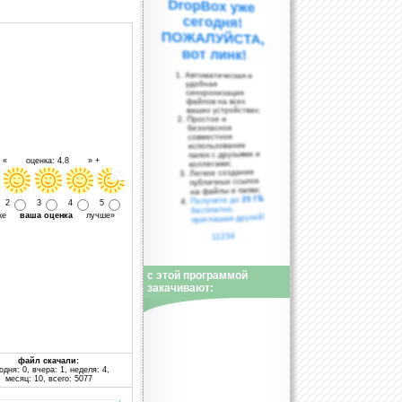
вот линк!
Автоматическая и
удобная
синхронизация
файлов на всех
ваших устройствах;
Простое и
безопасное
совместное
использование
папок с друзьями и
- « оценка: 4.8 » +
коллегами;
Легкое создание
публичных ссылок
на файлы и папки;
25 ГБ
Получите до
2
3
4
5
бесплатно,
уже
ваша оценка
лучше»
приглашая друзей!
11234
с этой программой
закачивают:
файл скачали:
одня: 0, вчера: 1, неделя: 4,
месяц: 10, всего: 5077