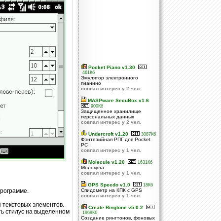
Pocket Piano v1.30
461Кб
Эмулятор электронного
пианино
совпал интерес у 2 чел.
MASPware SecuBox v1.6
900Кб
Защищенное хранилище
персональных данных
совпал интерес у 2 чел.
Undercroft v1.20
3087Кб
Фэнтезийная РПГ для Pocket
PC
совпал интерес у 1 чел.
Molecule v1.20
1631Кб
Молекула
совпал интерес у 1 чел.
GPS Speedo v1.0
18Кб
программе.
Спидометр на КПК с GPS
совпал интерес у 1 чел.
 текстовых элементов.
Create Ringtone v5.0.2
ть стилус на выделенном
1969Кб
Создание рингтонов, фоновых