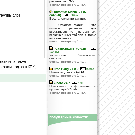
рисунков (на ПК)
совпал интерес у 1 чел.
Unformat Mobile v1.02
группы слов.
(WM5/6)
3710Кб
Восстановление данных
Unformat Mobile — это
полное решение для
восстановление потерянных,
поврежденных файлов, а также
восстановлени
совпал интерес у 1 чел.
CashCptEdit v0.02p
1143Кб
Управление банковскими
счетами
знайте, а также
совпал интерес у 1 чел.
ограмм под ваш КПК,
Free Pong v1.0.0
536Кб
Пинг-понг для Pocket PC
совпал интерес у 1 чел.
CPUID v1.7
4Кб
Показывает информацию о
процессоре XScale
совпал интерес у 1 чел.
популярные новости: