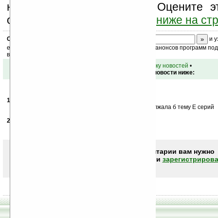
новости, файлы, прочие). Оцените э
оставьте свой комментарий
ниже на ст
Скоро
конкурс
с призами! Подпишитесь:
и у
ежедневный или еженедельный дайджест новостей, анонсов программ под 
ваш почтовый ящик.
•
вернуться к списку новостей
•
Обсуждение этой новости ниже:
12.08.2008
- Dosu Kinuta
18:14
чтот розленилась моторола, делает фуфло, продолжала б тему Е серий
21.08.2008
- Aidan
20:30
Полностью согласен!
Чтобы писать комментарии вам нужно
авторизоваться (войти)
или
зарегистрирова