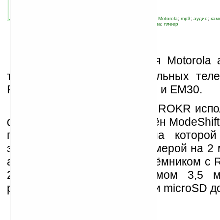
автор новости:
GreenZ
связанные темы:
Bluetooth 2.0
;
FM-радио
;
Motorola
;
mp3
;
аудио
;
кам
телефоны
;
мультимедиа
;
новые устройства
;
плеер
А
мериканская компания Motorola 
три новых модели музыкальных тел
ROKR: Motorola EM25, EM28 и EM30.
Телефон Motorola EM30 ROKR испо
факторе моноблока, оснащён ModeShift
подсветка (и символы) на которой
зависимости от режима, камерой на 2 
автофокусом, FM-радиоприёмником с R
2.0 с A2DP, USB, разъёмом 3,5 
расширения для карт памяти microSD до