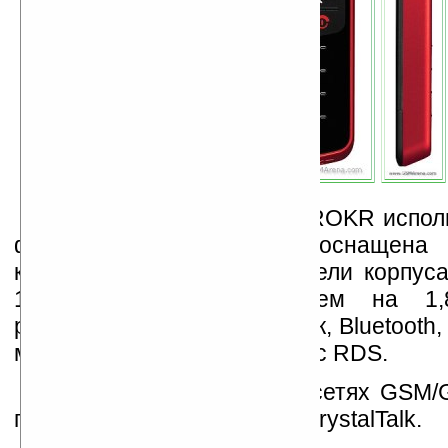
Модель Motorola EM28 ROKR испол
факторе раскладушки, оснащена
кнопками на передней панели корпуса
1,3 мегапикселя, дисплеем на 
разрешением 128×160 точек, Bluetooth,
мм и FM-радиоприёмником с RDS.
Устройство работает в сетях GSM
поддерживает технологию CrystalTalk.