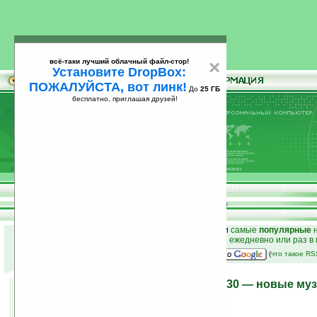
всё-таки лучший облачный файл-стор!
×
Установите DropBox:
ПОЖАЛУЙСТА, вот линк!
До
25 ГБ
бесплатно, приглашая друзей!
Установите
всё-таки лучший облачный файл-стор!
DropBox: ПОЖАЛУЙСТА, вот линк!
До
25
бесплатно, приглашая друзей!
ГБ
к началу раздела новостей
•
лучшие
новости
и
самые
популярные
н
простые
анонсы новостей
на email ежедневно или раз в
наш
на Google:
(
что такое R
Motorola EM25, EM28 и EM30 — новые м
телефоны серии ROKR
06.08.2008 20:30
просмотров: сегодня 1, всего 3653