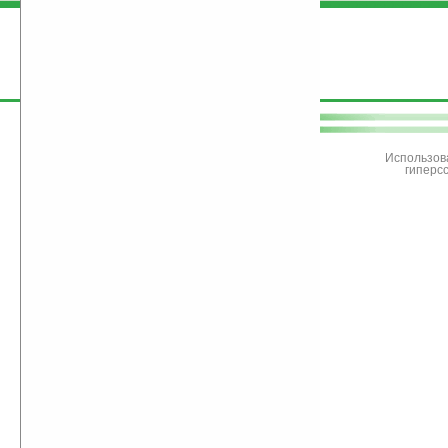
поддержите
Ладошки
Использов
гиперс