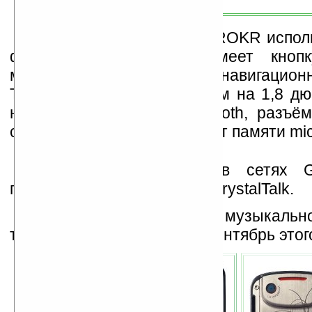
Модель Motorola EM25 ROKR испол
факторе слайдера и имеет кнопк
медиаплеера в блоке навигацион
Телефон оснащён дисплеем на 1,8 дю
на 1,3 мегапикселя, Bluetooth, разъ
слотом расширения для карт памяти mic
Устройство работает в сетях
поддерживает технологию CrystalTalk.
Выход данной модели музыкальн
также назначен на август-сентябрь этого