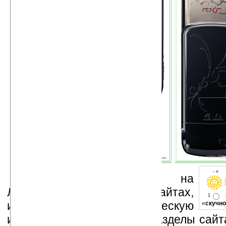
- « о
Устанавливайте линк на
Ладошки на своих сайтах,
1
изучайте коммерческую
«
скучно
информацию, посещайте разделы сайта