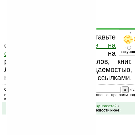
- « 
Оцените новость и оставьте
свой комментарий
ниже на
1
странице
,
подпишитесь
на
«
скучно
рассылку новостей, файлов, книг.
Ладошки своей посещаемостью,
коммерческой информации, ссылками.
Скоро
конкурс
с призами! Подпишитесь:
и у
ежедневный или еженедельный дайджест новостей, анонсов программ под 
ваш почтовый ящик.
•
вернуться к списку новостей
•
Обсуждение этой новости ниже: