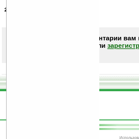
22.09.2008
- sgaino
04:02
188х118х8,5мм 174г
Чтобы писать комментарии вам
авторизоваться (войти)
или
зарегист
поддержите
Ладошки
Использов