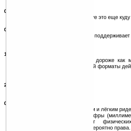
08.08.2008
- joinqwerty
11:53
ВОТ ЭТО уже реальная цена. 350 уе это еще куду 
08.08.2008
- Айстра
13:27
А чем он лучше lbook ereader? тот поддерживает fb
и за те же деньги
12.08.2008
- Ника59
07:22
Ну предположим украинский бук дороже как 
рублей. Но перечисленные Айстрой форматы дей
нужны!
25.08.2008
- Ivan Ivan Ivan !!!
10:53
Написано же. Тоньше.
06.09.2008
- Olte
00:15
Цитата: «...называют самым тонким и лёгким риде
Кто называет ? Где реальные цифры (миллиме
lbook например не скрывает физических
(10мм.,240грамм), так что Айстра вероятно права.