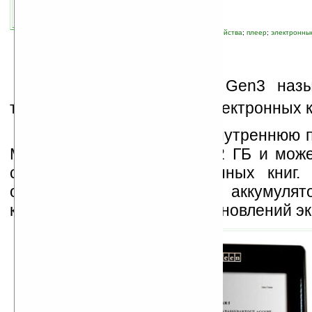
связанные темы:
mp3
;
аудио
;
новые устройства
;
плеер
;
электронны
T
he Bookeen CyBook Gen3 наз
тонким и лёгким ридером электронных к
Устройство имеет как внутреннюю 
МБ, так и флеш-карту на 2 ГБ и може
себе до 10 000 электронных книг.
оснащён MP3-плеером и аккумулято
которого хватает на 8000 обновлений эк