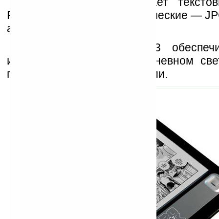
Устройство поддерживает текст
PRC, txt, HTML, PDF; графические — JP
а также аудио-формат MP3.
Дисплей CyBook Gen3 обеспечи
изображение при ярком дневном све
прямыми солнечными лучами.