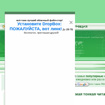
всё-таки лучший облачный файл-стор!
×
Установите DropBox:
ПОЖАЛУЙСТА, вот линк!
До
25 ГБ
бесплатно, приглашая друзей!
Установите
всё-таки лучший облачный файл-стор!
DropBox: ПОЖАЛУЙСТА, вот линк!
До
25
бесплатно, приглашая друзей!
ГБ
к началу раздела новостей
•
лучшие
новости
и
самые
популярные
н
простые
анонсы новостей
на email ежедневно или раз в
наш
на Google:
(
что такое R
Bookeen CyBook Gen3: самая тонкая читал
07.08.2008 19:22
просмотров: сегодня 4, всего 5454
автор новости:
GreenZ