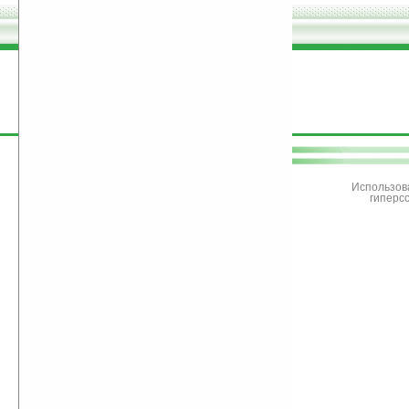
поддержите
Ладошки
Использов
гиперс