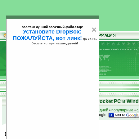
всё-таки лучший облачный файл-стор!
×
Установите DropBox:
ПОЖАЛУЙСТА, вот линк!
До
25 ГБ
бесплатно, приглашая друзей!
Установите
всё-таки лучший облачный файл-стор!
DropBox: ПОЖАЛУЙСТА, вот линк!
До
25
бесплатно, приглашая друзей!
ГБ
Скачать программы для КПК Pocket PC и Wind
к началу раздела
•
за сегодня
•
за 3 дня
•
за 7 дней
•
популярные
•
с
анонсы программ на email
• наш
на Google:
Best Reminder v1.0