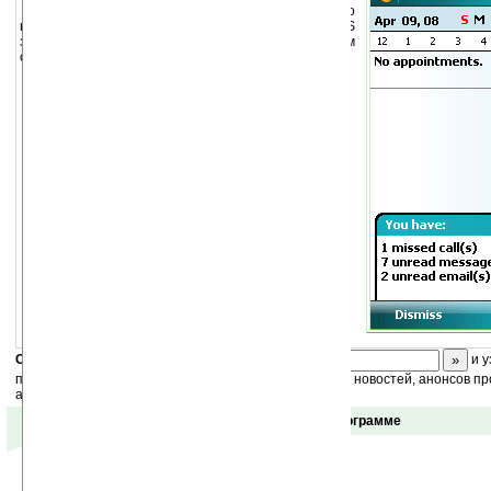
Best Reminder
— утилита, будет постоянно
напоминать о пропущенных звонках и SMS
звуковыми сигналами, подсветкой или выводом
сообщений на дисплей.
Скоро
конкурс
с призами! Подпишитесь:
и у
получайте ежедневный или еженедельный дайджест новостей, анонсов пр
акций сайта на ваш почтовый ящик.
Отзывы о программе