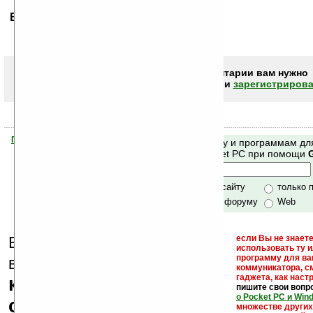
Ваше мнение будет первым.
Чтобы писать комментарии вам нужно
авторизоваться (войти)
или
зарегистрирова
Помогите Ладошкам стать лучше
Поиск по сайту и программам дл
своей поддержкой.
Mobile и Pocket PC при помощи
Хочешь футболку?
только по сайту
только 
по сайту и форуму
Web
Еще раз обращаем
если Вы не знаете
использовать ту 
кейгены,
программу для ва
внимание, что
коммуникатора, с
гаджета, как настр
кряки - лекарства,
пишите свои вопр
о Pocket PC и Win
серийные номера,
множестве други