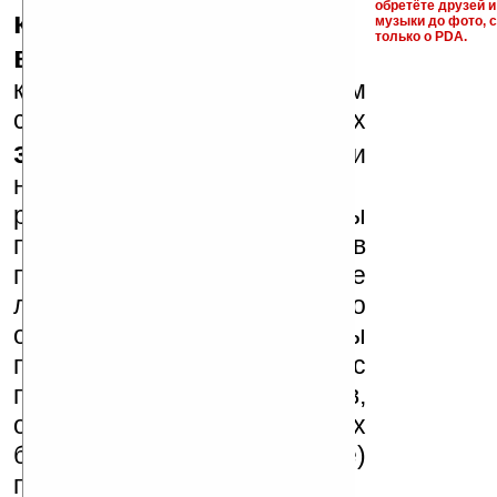
обретёте друзей и
ключи и ссылки на
музыки до фото, с
только о PDA.
варезные сайты
к публикации на нашем
сайте в комментариях
запрещены
, как и
несанкционированная
реклама (спам). Мы
поддерживаем авторов
программ и развитие
легального программного
обеспечения. Также мы
призываем Вас
поддерживать авторов,
особенно создающих
бесплатные (freeware)
программы.