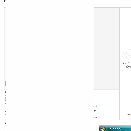
Напоминалка о пропущенных звонках и СМС
1
«х
Скачать программу:
размер:
204 Кб
скачать
программу
группы программы:
добавлена:
31.10.2008
Управление
обновлена:
15.11.2008
информацией
:
Информационные менеджеры
Коммуникации и сети
:
Pocket PC Phone
автор программы:
edition
SmartphoneWare
www.smartphoneware.com/
программа:
совместима с Pocket PC:
шареварная
ARM процессор и выше
сег
Windows Mobile 5.0 и выше
описание: