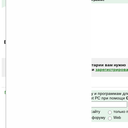
Ваше мнение будет первым.
Чтобы писать комментарии вам нужно
авторизоваться (войти)
или
зарегистрирова
Помогите Ладошкам стать лучше
Поиск по сайту и программам дл
своей поддержкой.
Mobile и Pocket PC при помощи
Хочешь футболку?
только по сайту
только 
по сайту и форуму
Web