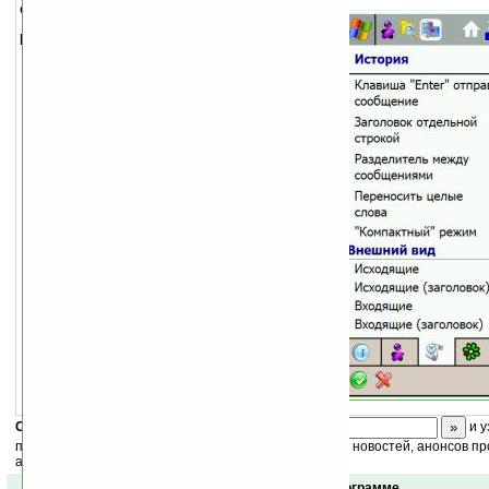
описание:
Преимущества:
Расширенный поиск.
Встроенный загрузчик файлов.
Поддержка скинов.
Переход по ссылкам в браузер по
умолчанию.
Анимированные смайлы.
Ресурсы в свободном доступе.
Одна из самых стабильных и
экономичных программ.
Примечание:
Не поддерживает X-статусы.
Inlux Messenger (Smartphone)
Inlux Messenger Lite (VGA)
Скоро
конкурс
с призами! Подпишитесь:
и у
получайте ежедневный или еженедельный дайджест новостей, анонсов пр
акций сайта на ваш почтовый ящик.
Отзывы о программе