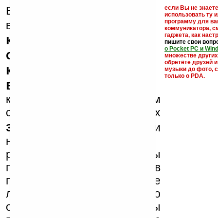
Еще раз обращаем
если Вы не знаете
использовать ту 
кейгены,
программу для ва
внимание, что
коммуникатора, с
гаджета, как настр
кряки - лекарства,
пишите свои вопр
о Pocket PC и Win
серийные номера,
множестве други
обретёте друзей и
ключи и ссылки на
музыки до фото, с
только о PDA.
варезные сайты
к публикации на нашем
сайте в комментариях
запрещены
, как и
несанкционированная
реклама (спам). Мы
поддерживаем авторов
программ и развитие
легального программного
обеспечения. Также мы