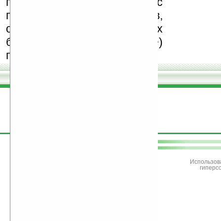
призываем Вас
поддерживать авторов,
особенно создающих
бесплатные (freeware)
программы.
поддержите
Ладошки
Использов
гиперс