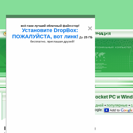
всё-таки лучший облачный файл-стор!
×
Установите DropBox:
ПОЖАЛУЙСТА, вот линк!
До
25 ГБ
бесплатно, приглашая друзей!
Установите
всё-таки лучший облачный файл-стор!
DropBox: ПОЖАЛУЙСТА, вот линк!
До
25
бесплатно, приглашая друзей!
ГБ
Скачать программы для КПК Pocket PC и Wind
к началу раздела
•
за сегодня
•
за 3 дня
•
за 7 дней
•
популярные
•
с
анонсы программ на email
• наш
на Google:
Inlux Messenger Lite v2.121 (QVGA)