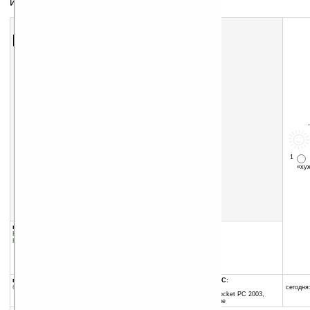
Интернет-пейджер
Скачать программу:
размер:
915 Кб
скачать
Inlux_Messenger_Lite_v2.121_QVGA_1.cab
1
«х
группы программы:
добавлена:
03.12.2008
Коммуникации и сети
:
Интернет
обновлена:
04.12.2008
Коммуникации и сети
:
Чат
автор программы:
inlusoft.com
www.inlusoft.com/
http://www.inlusoft.com/
программа:
совместима с Pocket PC:
бесплатная
ARM процессор и выше
сегодня:
Windows Mobile 2003 (Pocket PC 2003,
Windows CE 4.20) и выше