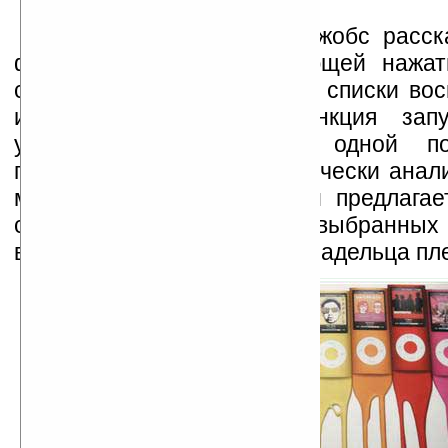
Кроме того, господин Джобс расск
функции Genius, позволяющей нажа
составлять автоматические списки во
из библиотеки iPod. Функция запу
указании пользователем одной по
песни, после чего автоматически анал
музыкальная библиотека и предлагает
состоящий из треков, выбранны
возможных предпочтений владельца пл