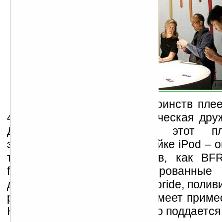
Одним из главных достоинств плее
4G называется его экологическая дру
Джобс утверждает, что этот п
экологически чистый в линейке iPod – о
таких токсических веществ, как BFR
flame retardants, бромированные 
добавки), PVC (Polyvinyl Chloride, поли
ртуть. Стекло дисплея не имеет прим
К тому же iPod nano 4G легко поддается