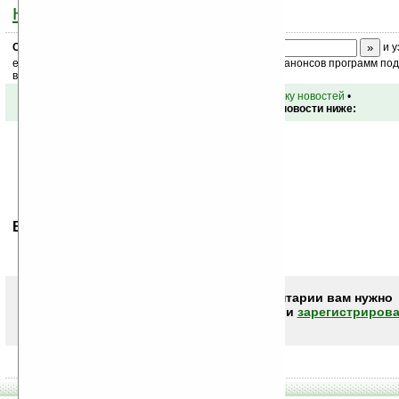
ниже на странице
.
Скоро
конкурс
с призами! Подпишитесь:
и у
ежедневный или еженедельный дайджест новостей, анонсов программ под 
ваш почтовый ящик.
•
вернуться к списку новостей
•
Обсуждение этой новости ниже:
Ваше мнение будет первым.
Чтобы писать комментарии вам нужно
авторизоваться (войти)
или
зарегистрирова