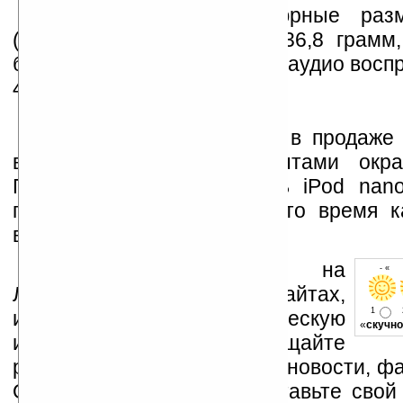
Несмотря на миниатюрные раз
(90,7х38,7х6,2 мм) и вес 36,8 грамм
батареи хватает на 24 часа аудио восп
4 часа видеопросмотра.
iPod nano 4G появится в продаже
время с девятью вариантами окрас
Предполагаемая стоимость iPod na
памяти составит $149, в то время к
версия будет стоить $199.
Устанавливайте линк на
- « о
Ладошки на своих сайтах,
1
изучайте коммерческую
«
скучно
информацию, посещайте
разделы сайта (форум, чат, новости, фа
Оцените эту новость и оставьте свой