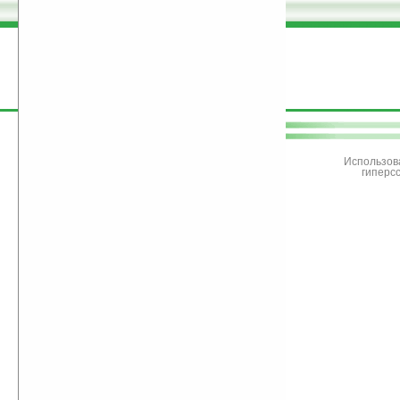
поддержите
Ладошки
Использов
гиперс