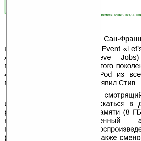
связанные темы:
Apple
;
iPod
;
PMP
;
акселерометр
;
мультимедиа
;
но
Н
а проходившей в Сан-Франц
конференции Apple Special Event «Let’
Apple Стив Джобс (Steve Jobs)
музыкальный плеер четвертого поколе
4G. «Это самый тонкий iPod из всех
выпускавшихся нами», — заявил Стив.
Новый аппарат, неплохо смотрящий
из алюминия, будет выпускаться в д
различающихся объемом памяти (8 ГБ 
новшеств — встроенный аксе
позволяющий управлять воспроизвед
(режим shake to shuffle), а также смен