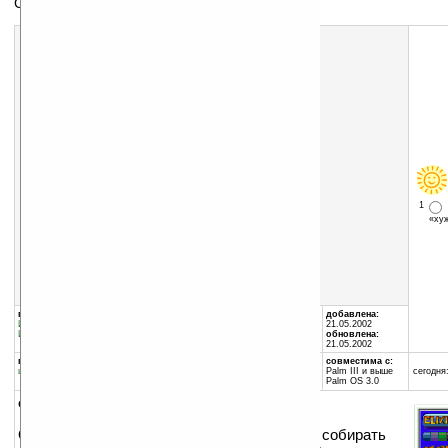
Стань Мерлином - собери эликсир.
1
«х
Скачать программу:
размер:
60 Кб
скачать
elixir10.zip
группы программы:
автор программы:
добавлена:
Игры
:
Аркада
Astraware
21.05.2002
Игры
:
Логические
www.astraware.com/
обновлена:
support@astraware.com
21.05.2002
программа:
занимает памяти:
совместима с:
шареварная
86 Кб
Palm III и выше
сегодня:
Palm OS 3.0
описание:
Очень быстрая и веселая игра. Вы должны собирать