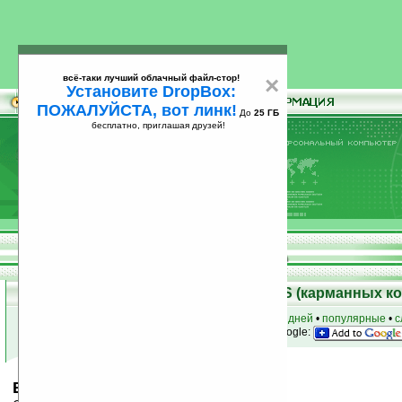
всё-таки лучший облачный файл-стор!
×
Установите DropBox:
ПОЖАЛУЙСТА, вот линк!
До
25 ГБ
бесплатно, приглашая друзей!
Установите
всё-таки лучший облачный файл-стор!
DropBox: ПОЖАЛУЙСТА, вот линк!
До
25
бесплатно, приглашая друзей!
ГБ
Скачать программы для Palm OS (карманных к
к началу раздела
•
за сегодня
•
за 3 дня
•
за 7 дней
•
популярные
•
с
анонсы программ на email
• наш
на Google:
Elixir v1.0