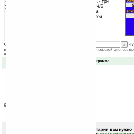
еликсиры по цвету (форме - в Ч/Б варианте). - три
уровня сложности - 2 вида игры - цветной и Ч/Б
режимы - звуковое сопровождение - таблица
результатов на Палме и в Интернете - простой
интерфейс
Скоро
конкурс
с призами! Подпишитесь:
и у
получайте ежедневный или еженедельный дайджест новостей, анонсов пр
акций сайта на ваш почтовый ящик.
Отзывы о программе
Ваше мнение будет первым.
Чтобы писать комментарии вам нужно