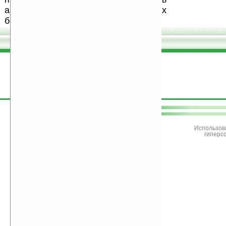
авторов, особенно создающих
бесплатные (freeware) программы.
поддержите
Ладошки
Использов
гиперс