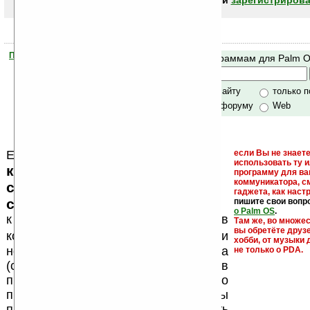
авторизоваться (войти)
или
зарегистрирова
Помогите Ладошкам стать лучше
Поиск по программам для Palm 
своей поддержкой.
Хочешь футболку?
только по сайту
только 
по сайту и форуму
Web
Еще раз обращаем внимание, что
если Вы не знаете
использовать ту 
кейгены, кряки - лекарства,
программу для ва
коммуникатора, с
серийные номера, ключи и
гаджета, как настр
ссылки на варезные сайты
пишите свои вопр
о Palm OS
.
к публикации на нашем сайте в
Там же, во множе
вы обретёте друз
запрещены
комментариях
, как и
хобби, от музыки 
несанкционированная реклама
не только о PDA.
(спам). Мы поддерживаем авторов
программ и развитие легального
программного обеспечения. Также мы
призываем Вас поддерживать