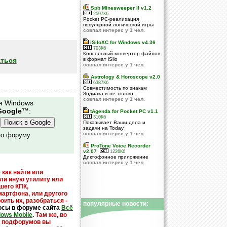
Spb Minesweeper II v1.2
2597Кб
Pocket PC-реализация
популярной логической игры
совпал интерес у 1 чел.
iSiloXC for Windows v4.36
703Кб
Консольный конвертор файлов
ться
в формат iSilo
совпал интерес у 1 чел.
Astrology & Horoscope v2.0
6387Кб
Совместимость по знакам
Зодиака и не только...
совпал интерес у 1 чел.
я Windows
Google™
:
tAgenda for Pocket PC v1.1
310Кб
Показывает Ваши дела и
задачи на Today
совпал интерес у 1 чел.
по форуму
ProTone Voice Recorder
v2.07
1226Кб
Диктофонное приложение
совпал интерес у 1 чел.
 как найти или
или иную утилиту или
шего КПК,
мартфона, или другого
оить их, разобраться -
популярные новости:
осы в форуме сайта
Всё
dows Mobile
.
Там же, во
х подфорумов вы