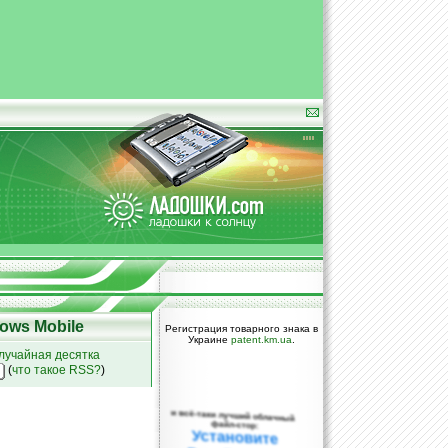
ows Mobile
Регистрация товарного знака в
Украине
patent.km.ua
.
лучайная десятка
(
что такое RSS?
)
и всё-таки лучший облачный
файл-стор:
Установите
DropBox уже
сегодня!
ПОЖАЛУЙСТА,