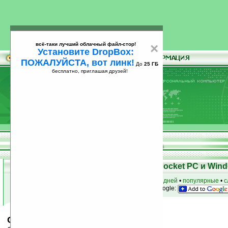
всё-таки лучший облачный файл-стор!
×
Установите DropBox:
ПОЖАЛУЙСТА, вот линк!
До
25 ГБ
бесплатно, приглашая друзей!
Установите
всё-таки лучший облачный файл-стор!
DropBox: ПОЖАЛУЙСТА, вот линк!
До
25
бесплатно, приглашая друзей!
ГБ
Скачать программы для КПК Pocket PC и Wind
к началу раздела
•
за сегодня
•
за 3 дня
•
за 7 дней
•
популярные
•
с
анонсы программ на email
• наш
на Google:
GPS2Watch v0.1