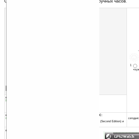
Отображение GPS-информации на экране наручных часов.
1
«х
Скачать программу:
размер:
94 Кб
скачать
программу
группы программы:
добавлена:
18.01.2009
Путешествия, навигация
:
Навигация и GPS
обновлена:
18.01.2009
автор программы:
kilrah
программа:
совместима с Pocket PC:
бесплатная
ARM процессор и выше
сегодня:
Windows Mobile 2003 SE (Second Edition) и
выше
описание: