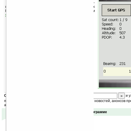
Программа для отображения GPS-
информации на экране поддерживаемых наручных
bluetooth-часов. Для работы необходим
smartWatchm
.
Скоро
конкурс
с призами! Подпишитесь:
и у
получайте ежедневный или еженедельный дайджест новостей, анонсов пр
акций сайта на ваш почтовый ящик.
Отзывы о программе