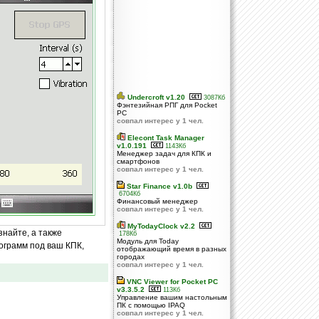
Undercroft v1.20
3087Кб
Фэнтезийная РПГ для Pocket
PC
совпал интерес у 1 чел.
Elecont Task Manager
v1.0.191
1143Кб
Менеджер задач для КПК и
смартфонов
совпал интерес у 1 чел.
Star Finance v1.0b
6704Кб
Финансовый менеджер
совпал интерес у 1 чел.
MyTodayClock v2.2
знайте, а также
178Кб
Модуль для Today
ограмм под ваш КПК,
отображающий время в разных
городах
совпал интерес у 1 чел.
VNC Viewer for Pocket PC
v3.3.5.2
113Кб
Управление вашим настольным
ПК с помощью IPAQ
совпал интерес у 1 чел.