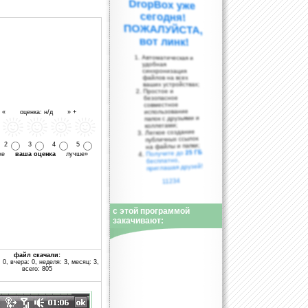
вот линк!
Автоматическая и
удобная
синхронизация
файлов на всех
ваших устройствах;
Простое и
безопасное
совместное
использование
- « оценка: н/д » +
папок с друзьями и
коллегами;
Легкое создание
публичных ссылок
2
3
4
5
на файлы и папки;
25 ГБ
Получите до
уже
ваша оценка
лучше»
бесплатно,
приглашая друзей!
11234
с этой программой
закачивают:
файл скачали:
 0, вчера: 0, неделя: 3, месяц: 3,
всего: 805