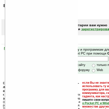
Ваше мнение будет первым.
Чтобы писать комментарии вам нужно
авторизоваться (войти)
или
зарегистрирова
Помогите Ладошкам стать лучше
Поиск по сайту и программам дл
своей поддержкой.
Mobile и Pocket PC при помощи
Хочешь футболку?
только по сайту
только 
по сайту и форуму
Web
кейгены, кряки -
если Вы не знаете
Еще раз обращаем внимание, что
использовать ту 
лекарства, серийные номера, ключи и
программу для ва
ссылки на варезные сайты
коммуникатора, с
к публикации на нашем сайте в комментариях
гаджета, как настр
запрещены
, как и несанкционированная реклама
пишите свои вопр
(спам). Мы поддерживаем авторов программ и
о Pocket PC и Win
развитие легального программного обеспечения.
множестве други
Также мы призываем Вас поддерживать авторов,