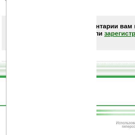
а где ее можно купить?
Чтобы писать комментарии вам
авторизоваться (войти)
или
зарегист
поддержите
Ладошки
Использов
гиперс