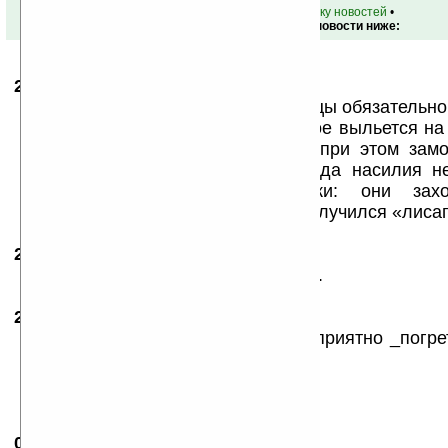
•
вернуться к списку новостей
•
Обсуждение этой новости ниже:
28.10.2008
- Ruchey
10:12
Об удобстве сильно сказано: пальцы обязательно
в отверстиях и горячее содержимое выльется на
в самый неподходящий момент, при этом зам
столе документы. Да и пропаганда насилия н
Понимаю авторов этой кружки: они захо
«велосипед», но, к сожалению , получился «лисапе
28.10.2008
- max2000
11:08
Для Жириновского просто находка.
28.10.2008
- Nadia
20:57
Сейчас о чашку с кофе или чаем приятно _погре
такооое «удовольствие».
НЕ КАТИТ!
:)))
09.09.2009
- Chocolatiere
20:04