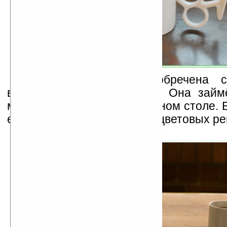
Эта кружка просто обречена с
вороной» на вашей кухне! Она займ
место на вашем компьютерном столе. 
её недостаток – нет других цветовых р