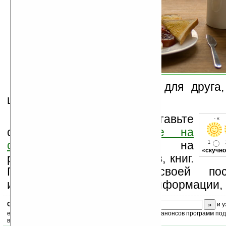
Оригинальный подарок для друга,
шефа.
Оцените новость и оставьте
- « 
свой комментарий
ниже на
странице
,
подпишитесь
на
1
«
скучно
рассылку новостей, файлов, книг.
Поддержите Ладошки своей посе
изучением коммерческой информации, 
Скоро
конкурс
с призами! Подпишитесь:
и у
ежедневный или еженедельный дайджест новостей, анонсов программ под 
ваш почтовый ящик.