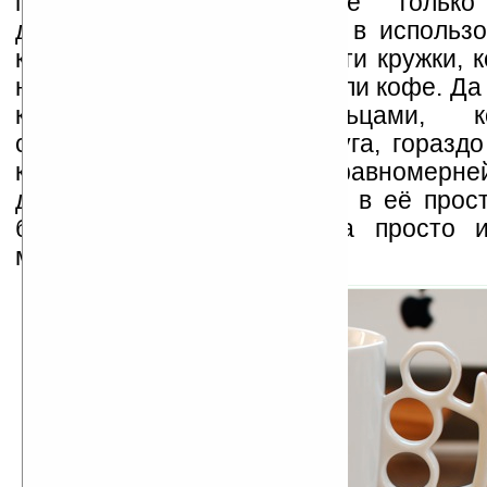
привлекает внимание не только
дизайном, но и удобством в использо
касаетесь рукой поверхности кружки, 
нагреться от горячего чая или кофе. Да
кружку четырьмя пальцами, 
соскальзывают друг на друга, гораздо
как вес распределяется равномерн
достоинство этой кружки – в её прос
белая фарфоровая кружка просто и
микроволновой печи.