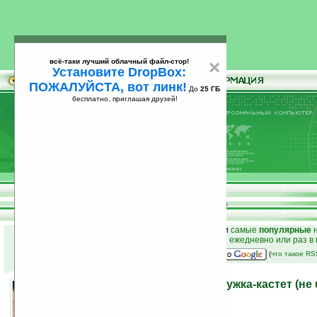
всё-таки лучший облачный файл-стор!
×
Установите DropBox:
ПОЖАЛУЙСТА, вот линк!
До
25 ГБ
бесплатно, приглашая друзей!
Установите
всё-таки лучший облачный файл-стор!
DropBox: ПОЖАЛУЙСТА, вот линк!
До
25
бесплатно, приглашая друзей!
ГБ
к началу раздела новостей
•
лучшие
новости
и
самые
популярные
н
простые
анонсы новостей
на email ежедневно или раз в
наш
на Google:
(
что такое R
Модный подарок 2008: кружка-кастет (не 
24.10.2008 06:00
просмотров: сегодня 1, всего 7150
автор новости:
Ирина