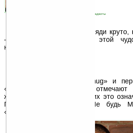
связанные темы:
дизайн
;
курьез
;
прочие гаджеты
«Не будь дураком! Выгляди круто, 
— призывают создатели этой чудо
названием «MUG!».
Собственно говоря, «mug» и пер
«кружка», а ещё, особо отмечают 
жаргона лондонских рабочих это озна
Получается каламбур: «Не будь M
«MUG!».