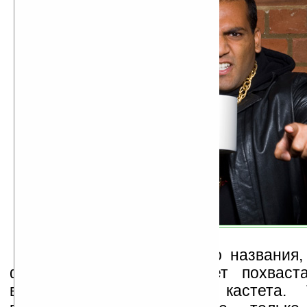
Помимо неоднозначного названия,
фарфоровая кружка может похваста
выполненной в форме кастета. 