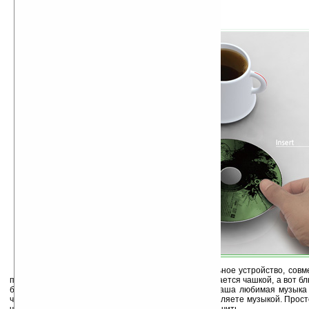
Дизайнер Jongmin Kim разработал оригинальное устройство, сов
проигрыватель музыки. Собственно, сама чашка остается чашкой, а вот бл
блюдце, а CD-проигрыватель. Вставляете диск, и ваша любимая музыка
чашку на блюдце, в специальную «форму», и – управляете музыкой. Прост