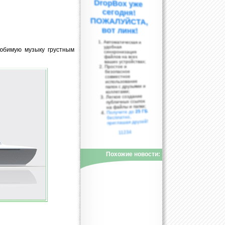
вот линк!
Автоматическая и
удобная
юбимую музыку грустным
синхронизация
файлов на всех
ваших устройствах;
Простое и
безопасное
совместное
использование
папок с друзьями и
коллегами;
Легкое создание
публичных ссылок
на файлы и папки;
25 ГБ
Получите до
бесплатно,
приглашая друзей!
11234
Похожие новости: