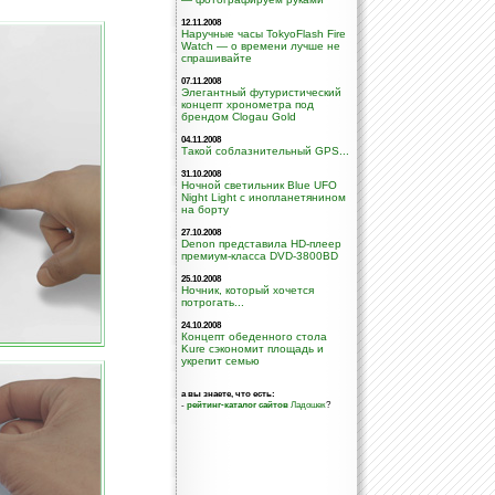
12.11.2008
Наручные часы TokyoFlash Fire
Watch — о времени лучше не
спрашивайте
07.11.2008
Элегантный футуристический
концепт хронометра под
брендом Clogau Gold
04.11.2008
Такой соблазнительный GPS...
31.10.2008
Ночной светильник Blue UFO
Night Light с инопланетянином
на борту
27.10.2008
Denon представила HD-плеер
премиум-класса DVD-3800BD
25.10.2008
Ночник, который хочется
потрогать...
24.10.2008
Концепт обеденного стола
Kure сэкономит площадь и
укрепит семью
а вы знаете, что есть:
-
рейтинг-каталог сайтов
Ладошек
?