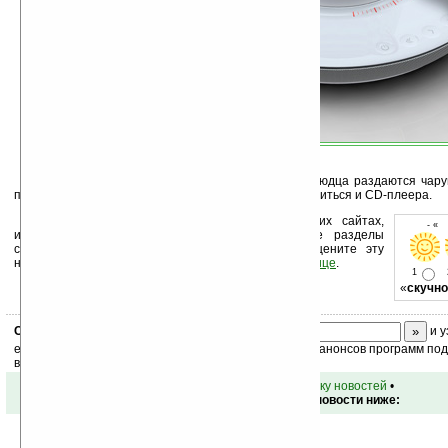
Вы пьете чай, а из встроенных динамиков блюдца раздаются чару
правда ли? Один минус – пролив чай, вы можете лишиться и CD-плеера.
Устанавливайте линк на Ладошки на своих сайтах,
- « 
изучайте коммерческую информацию, посещайте разделы
сайта (форум, чат, новости, файлы, прочие). Оцените эту
новость и оставьте свой комментарий
ниже на странице
.
1
«
скучно
Скоро
конкурс
с призами! Подпишитесь:
и у
ежедневный или еженедельный дайджест новостей, анонсов программ под 
ваш почтовый ящик.
•
вернуться к списку новостей
•
Обсуждение этой новости ниже: