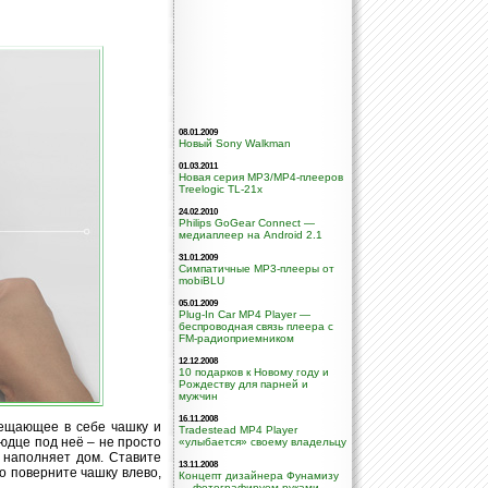
08.01.2009
Новый Sony Walkman
01.03.2011
Новая серия MP3/MP4-плееров
Treelogic TL-21x
24.02.2010
Philips GoGear Connect —
медиаплеер на Android 2.1
31.01.2009
Симпатичные MP3-плееры от
mobiBLU
05.01.2009
Plug-In Car MP4 Player —
беспроводная связь плеера с
FM-радиоприемником
12.12.2008
10 подарков к Новому году и
Рождеству для парней и
мужчин
16.11.2008
мещающее в себе чашку и
Tradestead MP4 Player
юдце под неё – не просто
«улыбается» своему владельцу
 наполняет дом. Ставите
13.11.2008
о поверните чашку влево,
Концепт дизайнера Фунамизу
— фотографируем руками