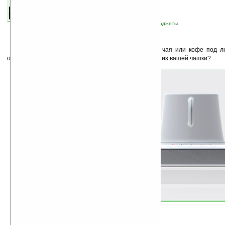
связанные темы:
дизайн
;
плеер
;
прочие гаджеты
Ч
то может быть лучше чашечки бодрящего чая или кофе под л
осенним вечером? А что, если музыка исходит прямо из вашей чашки?