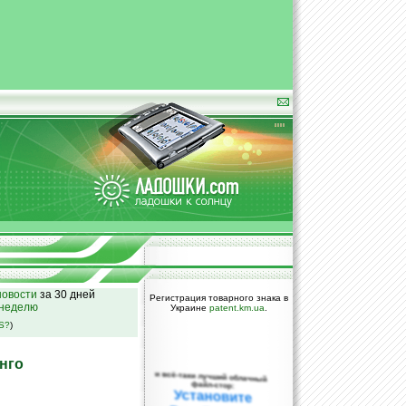
овости
за 30 дней
Регистрация товарного знака в
 неделю
Украине
patent.km.ua
.
SS?
)
нго
и всё-таки лучший облачный
файл-стор:
Установите
DropBox уже
сегодня!
ПОЖАЛУЙСТА,