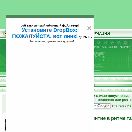
всё-таки лучший облачный файл-стор!
×
Установите DropBox:
ПОЖАЛУЙСТА, вот линк!
До
25 ГБ
бесплатно, приглашая друзей!
Установите
всё-таки лучший облачный файл-стор!
DropBox: ПОЖАЛУЙСТА, вот линк!
До
25
бесплатно, приглашая друзей!
ГБ
к началу раздела новостей
•
лучшие
новости
и
самые
популярные
н
простые
анонсы новостей
на email ежедневно или раз в
наш
на Google:
(
что такое R
Музыкальная чашка: чаепитие в ритме та
26.10.2008 01:20
просмотров: сегодня 2, всего 3089
автор новости:
Ирина