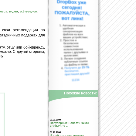
амера
;
видео
;
всё-в-одном
;
вот линк!
Автоматическая и
удобная
ь свои рекомендации по
синхронизация
файлов на всех
 праздничных подарках для
ваших устройствах;
Простое и
безопасное
совместное
ату, отцу или бой-френду,
использование
зможно. С другой стороны,
папок с друзьями и
коллегами;
су.
Легкое создание
публичных ссылок
на файлы и папки;
25 ГБ
Получите до
бесплатно,
приглашая друзей!
11234
Похожие новости:
01.03.2009
Популярные новости зимы
2008-2009 гг.
31.12.2008
И ещё немного лучших