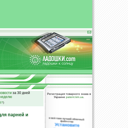
овости
за 30 дней
Регистрация товарного знака в
 неделю
Украине
patent.km.ua
.
SS?
)
для парней и
и всё-таки лучший облачный
файл-стор:
Установите
DropBox уже
сегодня!
ПОЖАЛУЙСТА,