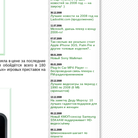
новостей за 2008 год — на
закуску! :)
30.12.2008
Лучшие новости за 2008 год на
Ladoshki.com (продолжение)
11.07.2006
Microsoft, даешь плеер к концу
2006-го!
07.07.2009
Так сколько же реально стоит
Apple iPhone 3GS, Palm Pre и
другие топовые изделия?..
08.01.2009
Новый Sony Walkman
ряла в цене за последние
и обойдётся всего в 180
05.01.2009
Plug-In Car MP4 Player —
ых» игровых приставок на
беспроводная связь плеера с
FM-радиоприемником
23.12.2008
Лучшие видеоигры за период с
1990 по 2008 (6 МБ
скриншотов)
13.12.2008
На заметку Деду Морозу: 10
лучших гаджетов-подарков для
девушек и женщин
05.12.2008
Новый КМОП-сенсор Samsung
S5K4AW поддерживает HD-
видеосъёмку
08.11.2008
Шпиономания шагает по
планете