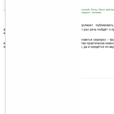
автор новости:
VMir
связанные темы:
Canon
;
iPod
;
Logitech
;
Microsoft
;
Sony
;
Xbox
;
веб-к
навигация
;
плеер
;
прочие гаджеты
;
фотоаппарат
;
человек
Б
ританский веб-ресурс TechRadar.com продолжает публиковат
выбору рождественских подарков (см.
архив
). На этот раз речь пойдёт о
мужчин.
Как правило, вне зависимости от того, кому готовится сюрприз – бр
выведать, что он хотел бы себе в подарок на Рождество практически нево
из 10-и предложенных ресурсом гаджетов хоть что-то, да и придётся по вку
1. Игровая консоль Xbox 360