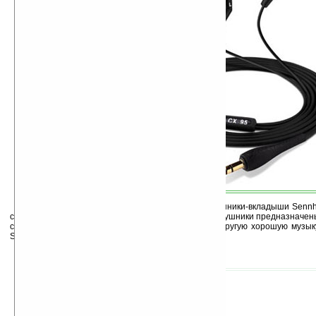
Меломанам могут понравиться стильные наушники-вкладыши Sennh
с плеерами основных брендов, включая iPod. Эти наушники предназначен
старше 20 лет, предпочитающих джаз, классику и другую хорошую музык
Sennheiser CX95 равна 43 фунта стерлингов ($64).
5. ezVision Video Glasses