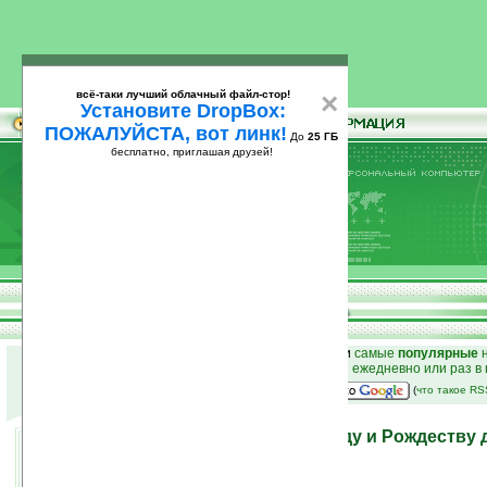
всё-таки лучший облачный файл-стор!
×
Установите DropBox:
ПОЖАЛУЙСТА, вот линк!
До
25 ГБ
бесплатно, приглашая друзей!
Установите
всё-таки лучший облачный файл-стор!
DropBox: ПОЖАЛУЙСТА, вот линк!
До
25
бесплатно, приглашая друзей!
ГБ
к началу раздела новостей
•
лучшие
новости
и
самые
популярные
н
простые
анонсы новостей
на email ежедневно или раз в
наш
на Google:
(
что такое R
10 подарков к Новому году и Рождеству 
мужчин
12.12.2008 17:01
просмотров: сегодня 1, всего 6486