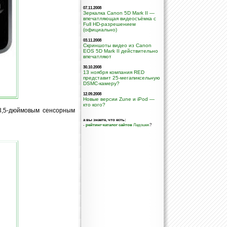
07.11.2008
Зеркалка Canon 5D Mark II —
впечатляющая видеосъёмка с
Full HD-разрешением
(официально)
03.11.2008
Скриншоты видео из Canon
EOS 5D Mark II действительно
впечатляют
30.10.2008
13 ноября компания RED
представит 25-мегапиксельную
DSMC-камеру?
12.09.2008
Новые версии Zune и iPod —
кто кого?
3,5-дюймовым сенсорным
а вы знаете, что есть:
-
рейтинг-каталог сайтов
Ладошек
?