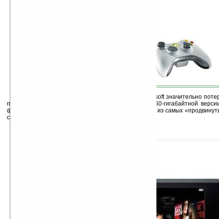
Игровая консоль седьмого поколения от Microsoft значительно поте
пару месяцев. Поэтому сейчас приобретение ее 60-гигабайтной верси
фунтов стерлингов ($268). Xbox 360 является одной из самых «продвинут
сегодняшний день.
2. Плеер iPod Touch