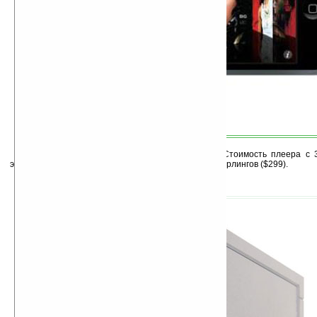
Отличный плеер с поддержкой сетей WiFi. Стоимость плеера с 
экраном и 8 ГБ памяти составляет 200,63 фунтов стерлингов ($299).
3. Buffalo LinkStation Live