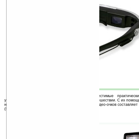
Видео-очки ezVision Video Glasses, совместимые практиче
устройством. Очень удобны в командировке или путешествии. С их помо
на виртуальном 50-дюймовом экране. Стоимость видео-очков составляет
($199).
6. Logitech Squeezebox Duet