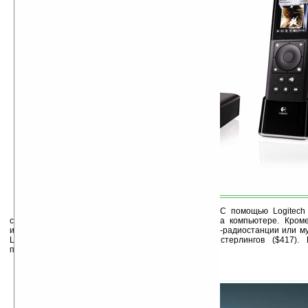
Еще один подарок для любителей музыки. С помощью Logitech
слушать музыкальные композиции, хранящиеся на компьютере. Кроме
интернету, можно настроиться на частоту интернет-радиостанции или м
Logitech Squeezebox Duet равна 280 фунтов стерлингов ($417).
предоставляется многофункциональный пульт ДУ.
7.Робоплеер
Sony Rolly