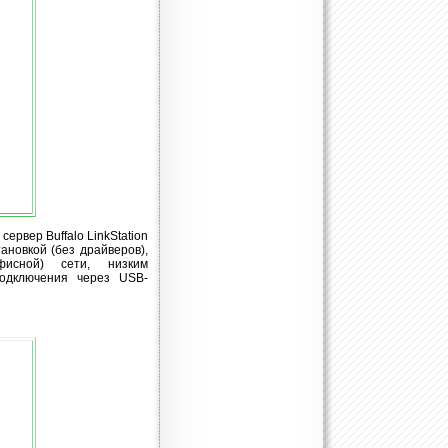
рвер Buffalo LinkStation
тановкой (без драйверов),
исной) сети, низким
одключения через USB-