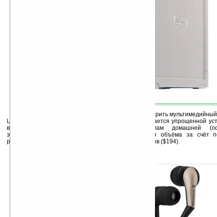
Любителям музыки и кинофильмов можно подарить мультимедийный се
Live емкостью 640 ГБ. Buffalo LinkStation Live отличается упрощенной ус
возможностью организации доступа к файлам домашней (оф
энергопотреблением и возможностью расширения объёма за счёт п
разъёмы. Стоимость гаджета – 130 фунтов стерлингов ($194).
4. Наушники Sennheiser CX95