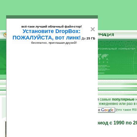
всё-таки лучший облачный файл-стор!
×
Установите DropBox:
ПОЖАЛУЙСТА, вот линк!
До
25 ГБ
бесплатно, приглашая друзей!
Установите
всё-таки лучший облачный файл-стор!
DropBox: ПОЖАЛУЙСТА, вот линк!
До
25
бесплатно, приглашая друзей!
ГБ
к началу раздела новостей
•
лучшие
новости
и
самые
популярные
н
простые
анонсы новостей
на email ежедневно или раз в
наш
на Google:
(
что такое R
Лучшие видеоигры за период с 1990 по 2
скриншотов)
23.12.2008 12:14
просмотров: сегодня 1, всего 11326