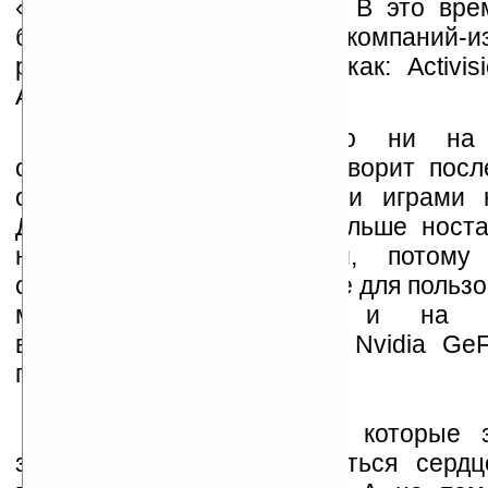
«золотыми» для видеоигр. В это вре
большое количество компаний-и
разработчиков игр, таких как: Activisi
Arts, Blizzard и id Software.
Развитие игр конечно ни на
останавливается, о чём говорит посл
обзора с прогнозируемыми играми 
Данный обзор является больше носта
никак не аналитическим, потому
сравнивать игры, созданные для пользо
мегагерцовых машинах и на с
видеомонстрах, таких как Nvidia GeF
примеру.
Конечно не все игры, которые 
заставляют «учащённо биться сердц