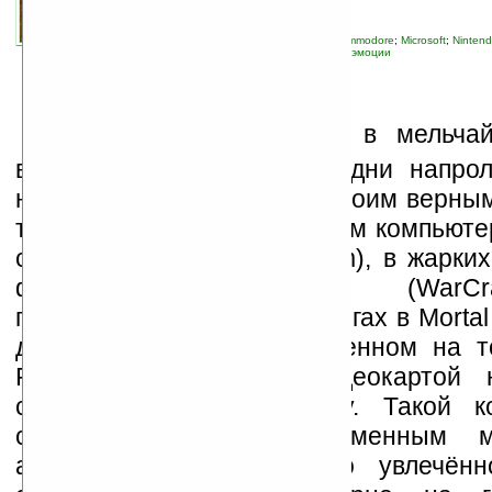
автор новости:
Владимир Литовченко
связанные темы:
Blizzard
;
Call Of Duty
;
Commodore
;
Microsoft
;
Ninten
Persia
;
Rockstar Games
;
Sony
;
Xbox
;
игра
;
эмоции
Н
аверное все помнят в мельча
времена сражений, когда дни напрол
ночи) не расстаёшься со своим верны
товарищем — персональным компьютер
со Всемирным Злом (Doom), в жарких
фэнтезийных мирах (WarCr
головокружительных спарингах в Mortal
др. И всё это на современном на то
Pentium 133 МГц с видеокартой
саундбластером на борту. Такой к
соперник конечно современным 
аппаратной части, но по увлечённ