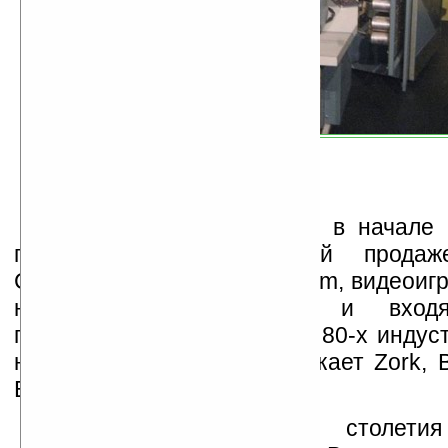
Только в конце 70-х — в начале 8
появлением в свободной продаж
Commodore 64 и ZX Spectrum, видеоиг
новый виток развития и вхо
пользователей. В середине 80-х индус
набирает обороты и выпускает Zork, B
Bard’s Tale.
90-е годы прошлого столетия