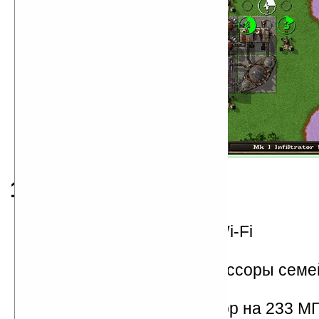
1997
начато использование Wi-Fi
представлен DirectX 5.0
Intel представляет процессоры сем
проданы первые DVD
Intel выпускает процессор на 233 М