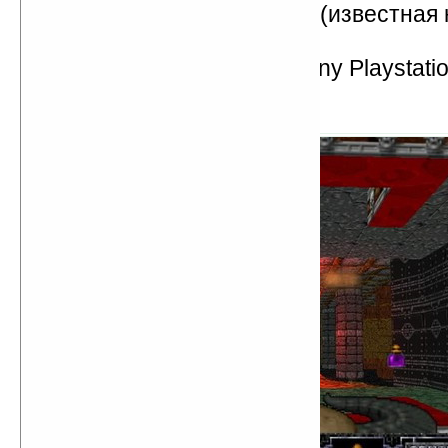
создана компания 3DFX (известная 
видеокартам Voodoo)
представлена первая Sony Playstati
Heretic