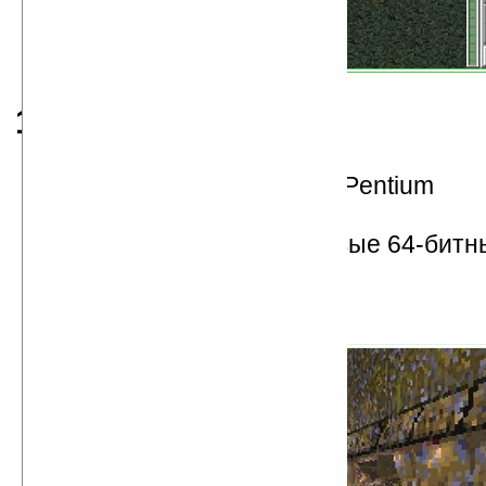
1996
Intel выпускает 200 МГц Pentium
представлен DirectX 2.0
Nintendo выпускает первые 64-битн
консоли
Quake