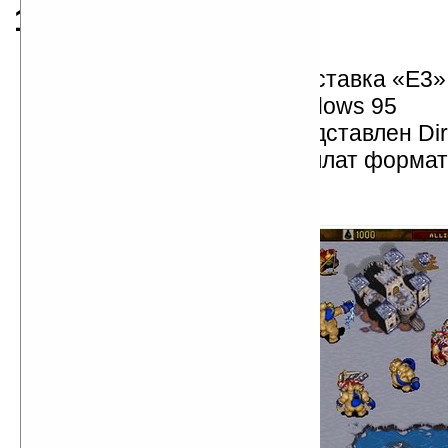
1995
впервые проведенна выставка «Е3» 
выпушена Microsoft Windows 95
компанией Microsoft представлен Dir
рождение материнских плат формат
Warcraft II