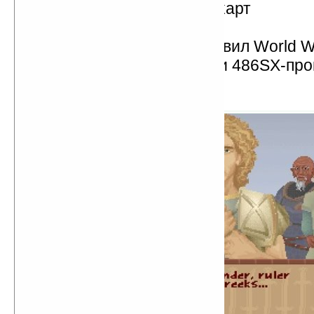
Рождение графических карт
Основание id Software
Tim Berners-Lee представил World 
Intel запускает в продажи 486SX-пр
Civilization