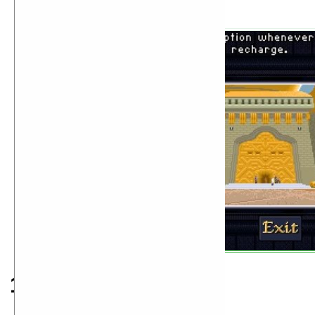
Dune II
1993