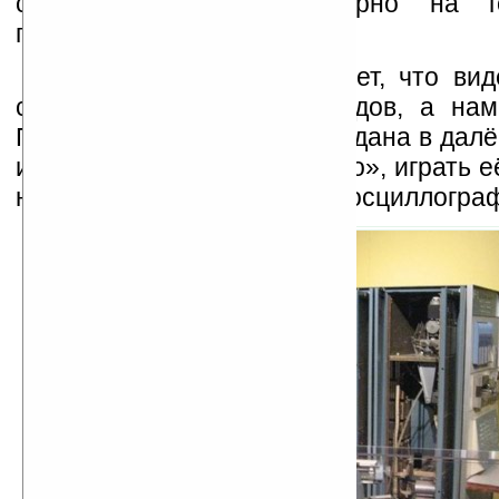
страстей, эмоциям наверно на г
превосходят.
Наверное мало кто знает, что вид
свое начало не с 90-х годов, а нам
Первая видеоигра была создана в далё
и называлась «Tennis for two», играть 
на устройстве, похожем на осциллогра