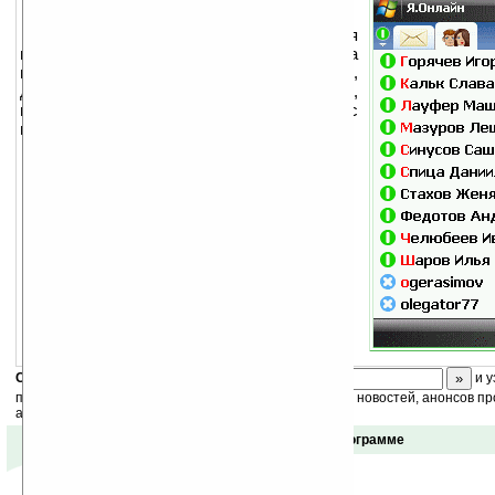
Я.Онлайн — это бесплатная
программа для тех, кто хочет быть всегда
на связи. Общайтесь с коллегами,
друзьями и знакомыми в интернете,
мгновенно узнавайте о новых письмах с
помощью Я.Онлайнa.
Скоро
конкурс
с призами! Подпишитесь:
и у
получайте ежедневный или еженедельный дайджест новостей, анонсов пр
акций сайта на ваш почтовый ящик.
Отзывы о программе