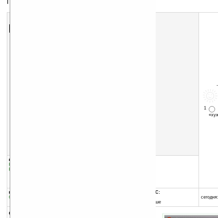
Программа для общения
Скачать программу:
размер:
630 Кб
скачать
программу
1
«х
группы программы:
добавлена:
23.05.2009
Коммуникации и сети
:
Интернет
обновлена:
23.05.2009
Коммуникации и сети
:
Чат
автор программы:
Yandex
Yandex.ru
программа:
совместима с Pocket PC:
бесплатная
ARM процессор
сегодня:
Windows Mobile 5.0 и выше
описание: