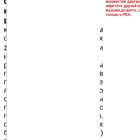
серийные номера,
множестве други
обретёте друзей и
ключи и ссылки на
музыки до фото, с
только о PDA.
варезные сайты
к публикации на нашем
сайте в комментариях
запрещены
, как и
несанкционированная
реклама (спам). Мы
поддерживаем авторов
программ и развитие
легального программного
обеспечения. Также мы
призываем Вас
поддерживать авторов,
особенно создающих
бесплатные (freeware)