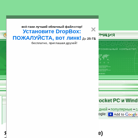
всё-таки лучший облачный файл-стор!
×
Установите DropBox:
ПОЖАЛУЙСТА, вот линк!
До
25 ГБ
бесплатно, приглашая друзей!
Установите
всё-таки лучший облачный файл-стор!
DropBox: ПОЖАЛУЙСТА, вот линк!
До
25
бесплатно, приглашая друзей!
ГБ
Скачать программы для КПК Pocket PC и Wind
к началу раздела
•
за сегодня
•
за 3 дня
•
за 7 дней
•
популярные
•
с
анонсы программ на email
• наш
на Google:
Я.Онлайн v1.10 (WM6.0 Smartphone)