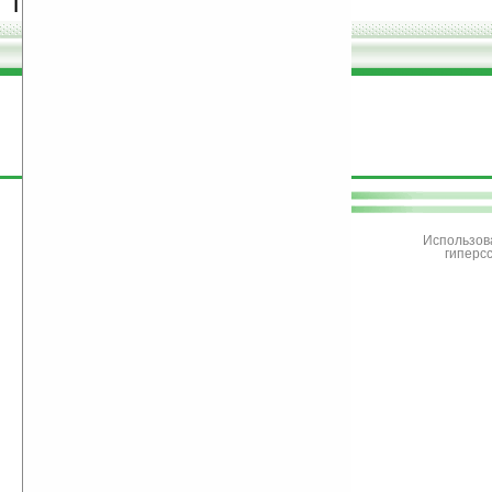
программы.
поддержите
Ладошки
Использов
гиперс