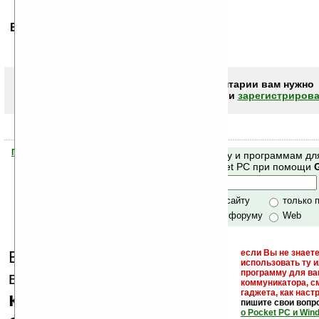
Ваше мнение будет первым.
Чтобы писать комментарии вам нужно
авторизоваться (войти)
или
зарегистрирова
Помогите Ладошкам стать лучше
Поиск по сайту и программам дл
своей поддержкой.
Mobile и Pocket PC при помощи
Хочешь футболку?
только по сайту
только 
по сайту и форуму
Web
Еще раз обращаем
если Вы не знаете
использовать ту 
кейгены,
программу для ва
внимание, что
коммуникатора, с
гаджета, как настр
кряки - лекарства,
пишите свои вопр
о Pocket PC и Win