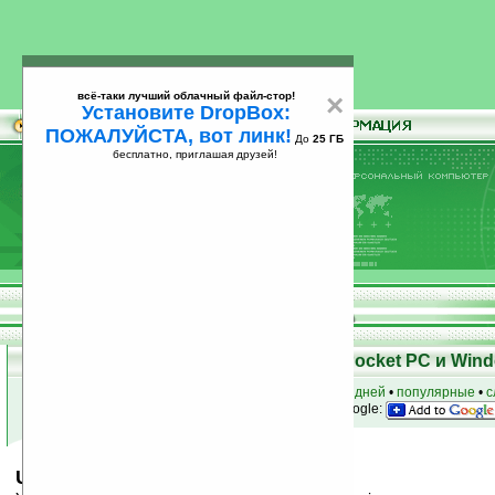
всё-таки лучший облачный файл-стор!
×
Установите DropBox:
ПОЖАЛУЙСТА, вот линк!
До
25 ГБ
бесплатно, приглашая друзей!
Установите
всё-таки лучший облачный файл-стор!
DropBox: ПОЖАЛУЙСТА, вот линк!
До
25
бесплатно, приглашая друзей!
ГБ
Скачать программы для КПК Pocket PC и Wind
к началу раздела
•
за сегодня
•
за 3 дня
•
за 7 дней
•
популярные
•
с
анонсы программ на email
• наш
на Google:
Upvise Wikipedia v3.3.1