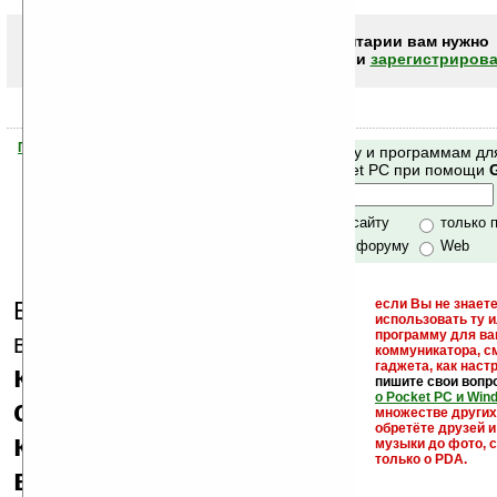
Чтобы писать комментарии вам нужно
авторизоваться (войти)
или
зарегистрирова
Помогите Ладошкам стать лучше
Поиск по сайту и программам дл
своей поддержкой.
Mobile и Pocket PC при помощи
Хочешь футболку?
только по сайту
только 
по сайту и форуму
Web
Еще раз обращаем
если Вы не знаете
использовать ту 
кейгены,
программу для ва
внимание, что
коммуникатора, с
гаджета, как настр
кряки - лекарства,
пишите свои вопр
о Pocket PC и Win
серийные номера,
множестве други
обретёте друзей и
ключи и ссылки на
музыки до фото, с
только о PDA.
варезные сайты