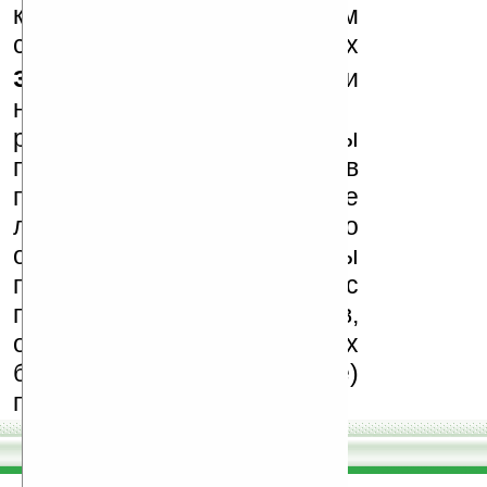
к публикации на нашем
сайте в комментариях
запрещены
, как и
несанкционированная
реклама (спам). Мы
поддерживаем авторов
программ и развитие
легального программного
обеспечения. Также мы
призываем Вас
поддерживать авторов,
особенно создающих
бесплатные (freeware)
программы.