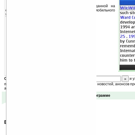
Удобный поиск и чтение википедии, созданной на
сервисе Upvise. Всё оптимизировано для мобильного
устройства.
Скоро
конкурс
с призами! Подпишитесь:
и у
получайте ежедневный или еженедельный дайджест новостей, анонсов пр
акций сайта на ваш почтовый ящик.
Отзывы о программе
Ваше мнение будет первым.