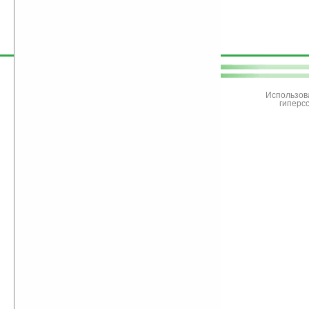
поддержите
Ладошки
Использов
гиперс