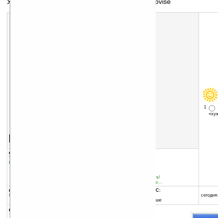
Удобный поиск и чтение википедии сервиса Upvise
1
«х
Скачать программу:
размер:
190 Кб
скачать
программу
группы программы:
добавлена:
25.05.2009
Управление информацией
:
прочее
обновлена:
17.11.2010
Коммуникации и сети
:
Интернет
автор программы:
Unyverse
www.upvise.com/business/
http://www.upvise.com/bu...
программа:
совместима с Pocket PC:
бесплатная
ARM процессор и выше
сегодня:
Windows Mobile 5.0 и выше
описание: