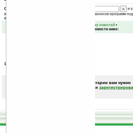
Скоро
конкурс
с призами! Подпишитесь:
и у
ежедневный или еженедельный дайджест новостей, анонсов программ под 
ваш почтовый ящик.
•
вернуться к списку новостей
•
Обсуждение этой новости ниже:
12.11.2008
- gnom slava
11:10
во, на что я поменяю свою L7e!
Чтобы писать комментарии вам нужно
авторизоваться (войти)
или
зарегистрирова