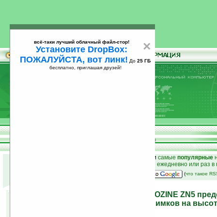
всё-таки лучший облачный файл-стор!
×
Установите DropBox:
ПОЖАЛУЙСТА, вот линк!
До
25 ГБ
бесплатно, приглашая друзей!
Установите
всё-таки лучший облачный файл-стор!
DropBox: ПОЖАЛУЙСТА, вот линк!
До
25
бесплатно, приглашая друзей!
ГБ
к началу раздела новостей
•
лучшие
новости
и
самые
популярные
н
простые
анонсы новостей
на email ежедневно или раз в
наш
на Google:
(
что такое R
Камерофон Motorola MOTOZINE ZN5 пред
официально, качество снимков на высот
04.11.2008 14:40
просмотров: сегодня 2, всего 2540