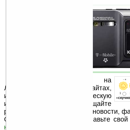
Устанавливайте линк на
- « 
Ладошки на своих сайтах,
1
изучайте коммерческую
«
скучно
информацию, посещайте
разделы сайта (форум, чат, новости, фа
Оцените эту новость и оставьте свой
ниже на странице
.