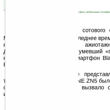
автор новости:
VMir
связанные темы:
Motorola
;
T-Mobile
;
камерофон
;
мобильные телефо
В
списке предложений сотового 
Mobile последнее время последнее вре
новинки, вызывающие ажиотаж
Достаточно вспомнить нашумевший «
на базе ОС Android или смартфон Bla
Flip фирмы RIM.
Недавнее официальное представ
телефона Motorola MOTOZINE ZN5 было
столь громким, но всё же вызвало 
интерес.