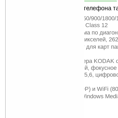
В спецификацию нового телефона та
Работа в сетях GSM 850/900/1800/
EDGE Class 12, GPRS Class 12
Дисплей: TFT, 2,4 дюйма по диагон
разрешение 240х320 пикселей, 262
Память – 350 МБ, слот для карт па
(опционально)
5-мегапиксельная камера KODAK 
и ксеноновой вспышкой, фокусное 
5,86 мм, апертура: 2,8/5,6, цифров
видоискатель
Модули Bluetooth (A2DP) и WiFi (802
Поддержка Microsoft Windows Media
HTML-браузер
FM-тюнер