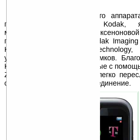
Главной «фичей» нового аппарата
при участии фирмы Kodak, я
мегапиксельная камера с ксеноново
поддержкой технологий Kodak Imaging
Kodak Perfect Touch Technology,
улучшающих качество снимков. Благ
Kodak Easy Share полученные с помо
ZN5 снимки можно будет легко пересл
сети или через Bluetooth-соединение.