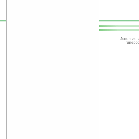
поддержите
Ладошки
Использов
гиперс