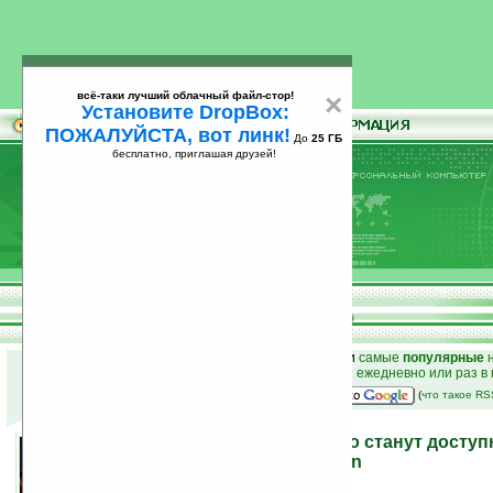
всё-таки лучший облачный файл-стор!
×
Установите DropBox:
ПОЖАЛУЙСТА, вот линк!
До
25 ГБ
бесплатно, приглашая друзей!
Установите
всё-таки лучший облачный файл-стор!
DropBox: ПОЖАЛУЙСТА, вот линк!
До
25
бесплатно, приглашая друзей!
ГБ
к началу раздела новостей
•
лучшие
новости
и
самые
популярные
н
простые
анонсы новостей
на email ежедневно или раз в
наш
на Google:
(
что такое R
Виртуальные миры скоро станут доступ
пользователей PlayStation
27.11.2008 17:25
просмотров: сегодня 2, всего 4092