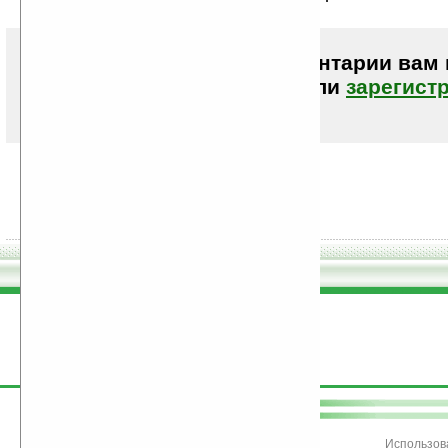
Чтобы писать комментарии вам
авторизоваться (войти)
или
зарегист
поддержите
Ладошки
Использов