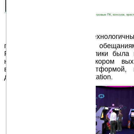
автор новости:
Сергей
связанные темы:
PlayStation
;
PS3
;
Sony
;
игровые ПК, консоли, прис
П
ока японский высокотехнологичны
продолжает «кормить» нас обещания
PS3 Home, вниманию публики была 
новость о возможном скором вых
виртуальных миров. Платформой,
догадались, выступит PlayStation.