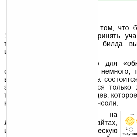
Достоверно известно о том, что 
100 тысяч приглашений принять уча
тестировании финального билда вы
игровой сети.
Времени, необходимого для «об
системы, остаётся совсем немного, т
виртуального игрового мира состоитс
этого года. Что ж, остаётся только 
творения всезнающих японцев, которое
на что способны игровые консоли.
Устанавливайте линк на
- « 
Ладошки на своих сайтах,
изучайте коммерческую
1
«
скучно