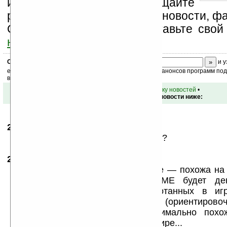
информацию, посещайте
разделы сайта (форум, чат, новости, фа
Оцените эту новость и оставьте свой
ниже на странице
.
Скоро
конкурс
с призами! Подпишитесь:
и у
ежедневный или еженедельный дайджест новостей, анонсов программ под 
ваш почтовый ящик.
•
вернуться к списку новостей
•
Обсуждение этой новости ниже:
27.11.2008
- joinqwerty
21:17
А что за виртуальный мир? Что это?
28.11.2008
- MiLana
12:43
Социальная сеть PlayStation Home — похожа на 
бесплатная. По слухам, в HOME будет ден
основанная на трофеях, заработанных в иг
открытое тестирование, запуск (ориентиров
декабря. Создаешь героя, максимально похо
заводишь друзей в виртуальном мире...