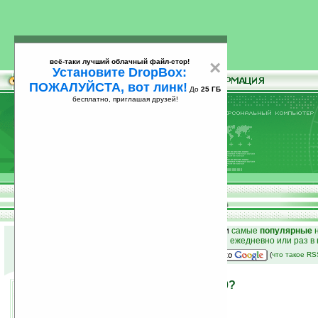
всё-таки лучший облачный файл-стор!
×
Установите DropBox:
ПОЖАЛУЙСТА, вот линк!
До
25 ГБ
бесплатно, приглашая друзей!
Установите
всё-таки лучший облачный файл-стор!
DropBox: ПОЖАЛУЙСТА, вот линк!
До
25
бесплатно, приглашая друзей!
ГБ
к началу раздела новостей
•
лучшие
новости
и
самые
популярные
н
простые
анонсы новостей
на email ежедневно или раз в
наш
на Google:
(
что такое R
Sony PS3 уценят на $100?
26.02.2009 11:35
просмотров: сегодня 1, всего 3810
автор новости:
VMir