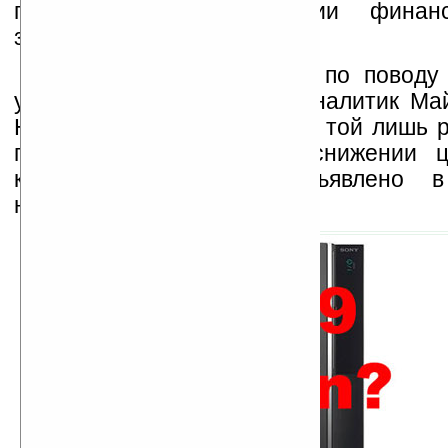
произойдёт по окончании финанс
завершающегося 31 марта.
Прогноз Хардинг-Ролса по поводу
уценки PS3 разделяет и аналитик Май
Hickey) из Janco Partners с той лишь р
по его утверждению, о снижении ц
консоли PS3 будет объявлено в
несколько дней.