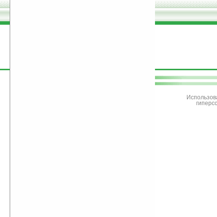
поддержите
Ладошки
Использов
гиперс