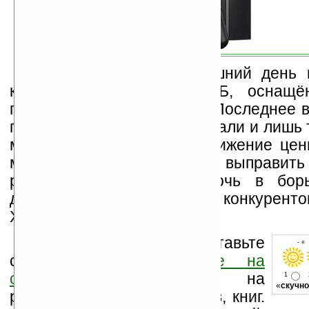
Напомним, на сегодняшний день 
консоли Sony PS3 80 ГБ, оснащённ
плеером составляет $399. Последнее 
продаж PS3 значительно упали и лишь 
мера, как значительное снижение цен
мнению аналитиков может выправить
реализацией PS3 и помочь в бор
дешёвыми предложениями конкурентов
Xbox 360 и Nintendo’s Wii.
Оцените новость и оставьте
- «
свой комментарий
ниже на
странице
,
подпишитесь
на
1
«
скучно
рассылку новостей, файлов, книг.