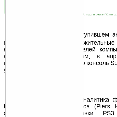
связанные темы:
PS3
;
Sony
;
бюджетный
;
игра
;
игровые ПК, консо
К
ак выясняется, в наступившем э
кризисе есть и свои положительные
крайней мере, для любителей компь
которые, судя по слухам, в апр
возможность купить игровую консоль So
уценённую на $100.
По мнению старшего аналитика 
Digest Пирса Хардинг-Ролса (Piers Ha
снижение цены приставки PS3