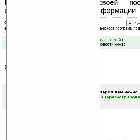
Поддержите Ладошки своей посе
изучением коммерческой информации, 
Скоро
конкурс
с призами! Подпишитесь:
и у
ежедневный или еженедельный дайджест новостей, анонсов программ под 
ваш почтовый ящик.
•
вернуться к списку новостей
•
Обсуждение этой новости ниже:
Ваше мнение будет первым.
Чтобы писать комментарии вам нужно
авторизоваться (войти)
или
зарегистрирова