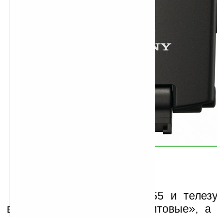
Универсальный SAL-1855 и телез
войдут в комплект как «китовые», а 