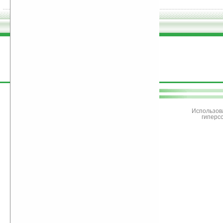
поддержите
Ладошки
Использов
гиперс