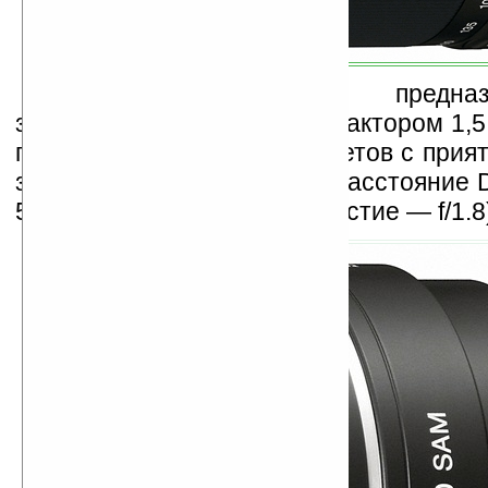
Объектив
SAL-50F18
предназ
зеркальных камер с кроп-фактором 1,5
подойдет для съемок портретов с при
задним планом (фокусное расстояние 
50 мм, относительное отверстие — f/1.8