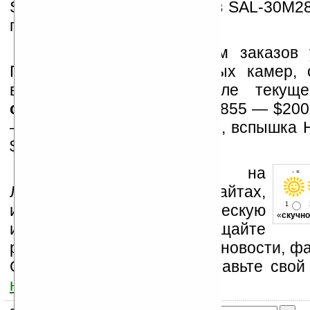
SAL-50F18 и макрообъектив SAL-30M28
приобрести отдельно.
Предварительный прием заказов 
Поставки новых зеркальных камер, 
вспышки начнутся в июле текуще
стоимость
составит: SAL-1855 — $200
— $230, SAL-50F18 — $150, вспышка
$130.
Устанавливайте линк на
- « о
Ладошки на своих сайтах,
1
изучайте коммерческую
«
скучно
информацию, посещайте
разделы сайта (форум, чат, новости, фа
Оцените эту новость и оставьте свой
ниже на странице
.