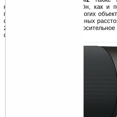
низкодисперсных стекла. Он, как и п
принадлежит к числу недорогих объек
охватывает диапазон фокусных рассто
200 мм, максимальное относительное
от f/4,0 до f/5,6.