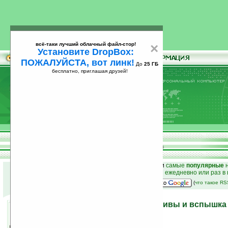
всё-таки лучший облачный файл-стор!
×
Установите DropBox:
ПОЖАЛУЙСТА, вот линк!
До
25 ГБ
бесплатно, приглашая друзей!
Установите
всё-таки лучший облачный файл-стор!
DropBox: ПОЖАЛУЙСТА, вот линк!
До
25
бесплатно, приглашая друзей!
ГБ
к началу раздела новостей
•
лучшие
новости
и
самые
популярные
н
простые
анонсы новостей
на email ежедневно или раз в
наш
на Google:
(
что такое R
Недорогие новые объективы и вспышка 
зеркалок Alpha
24.05.2009 14:20
просмотров: сегодня 2, всего 7323