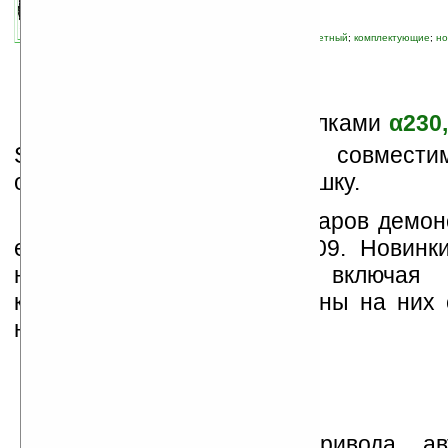
автор новости:
Роман Алексеев
связанные темы:
Sony
;
аксессуары
;
бюджетный
;
комплектующие
;
но
периферия
;
фото
;
цены
В
месте с новыми зеркалками
α230,
Sony выводит на рынок совмест
объективы и внешнюю вспышку.
Прототипы этих аксессуаров демон
еще на выставке PMA 2009. Новинк
недорогих материалов, включая 
крепления, за счет чего цены на них
невысокие.
Благодаря наличию привода авт