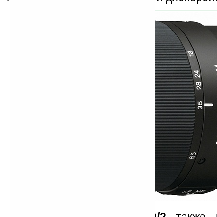
В телезуме
SAL-55200/2
также и