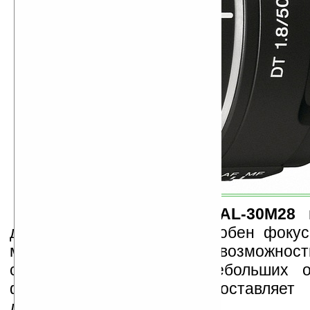
Четвертый объектив
SAL-30M28
п
для макросъемки, он способен фокус
малой дистанции, что даст возможност
самые мелкие детали небольших об
фокусное расстояние составляе
диафрагма f/2,8.