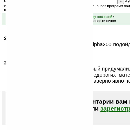
Скоро
конкурс
с призами! Подпишитесь:
и у
ежедневный или еженедельный дайджест новостей, анонсов программ под 
ваш почтовый ящик.
•
вернуться к списку новостей
•
Обсуждение этой новости ниже:
28.05.2009
- Flickering
20:59
Интересно! А для «старой» sony alpha200 подой
больно привлекательная!!!
29.05.2009
- Joss1974
11:13
Думаю пойдут. Байонет врядли новый придумали
Но вот с «Новинки сделаны из недорогих мат
пластиковые крепления», тут они наверно явно п
Чтобы писать комментарии вам
авторизоваться (войти)
или
зарегист