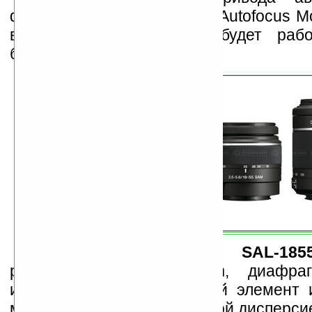
фокусировки
SAM
(Smooth Autofocus Mo
встроенного автофокуса будет рабо
быстрее и тише.
В модели объектива
SAL-185
расстояние DT 18-55mm, диафрагма
используется асферический элемент 
материала с ED (сверхнизкой дисперсие