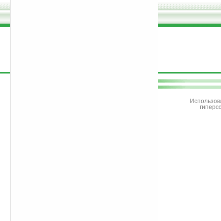
поддержите
Ладошки
Использов
гиперс