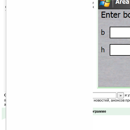
Мощный калькулятор, который позволяет
быстро определить площадь, периметр многих
типичных 2D-объектов.
Необходим
.NET Compact Framework v2.0
.
Скоро
конкурс
с призами! Подпишитесь:
и у
получайте ежедневный или еженедельный дайджест новостей, анонсов пр
акций сайта на ваш почтовый ящик.
Отзывы о программе