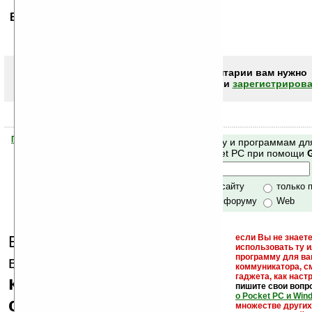
Ваше мнение будет первым.
Чтобы писать комментарии вам нужно
авторизоваться (войти)
или
зарегистрирова
Помогите Ладошкам стать лучше
Поиск по сайту и программам дл
своей поддержкой.
Mobile и Pocket PC при помощи
Хочешь футболку?
только по сайту
только 
по сайту и форуму
Web
Еще раз обращаем
если Вы не знаете
использовать ту 
кейгены,
программу для ва
внимание, что
коммуникатора, с
гаджета, как настр
кряки - лекарства,
пишите свои вопр
о Pocket PC и Win
серийные номера,
множестве други