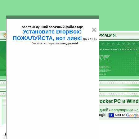
всё-таки лучший облачный файл-стор!
×
Установите DropBox:
ПОЖАЛУЙСТА, вот линк!
До
25 ГБ
бесплатно, приглашая друзей!
Установите
всё-таки лучший облачный файл-стор!
DropBox: ПОЖАЛУЙСТА, вот линк!
До
25
бесплатно, приглашая друзей!
ГБ
Скачать программы для КПК Pocket PC и Wind
к началу раздела
•
за сегодня
•
за 3 дня
•
за 7 дней
•
популярные
•
с
анонсы программ на email
• наш
на Google:
Area Calculator v1.1