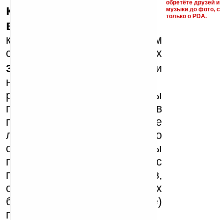
обретёте друзей и
ключи и ссылки на
музыки до фото, с
только о PDA.
варезные сайты
к публикации на нашем
сайте в комментариях
запрещены
, как и
несанкционированная
реклама (спам). Мы
поддерживаем авторов
программ и развитие
легального программного
обеспечения. Также мы
призываем Вас
поддерживать авторов,
особенно создающих
бесплатные (freeware)
программы.