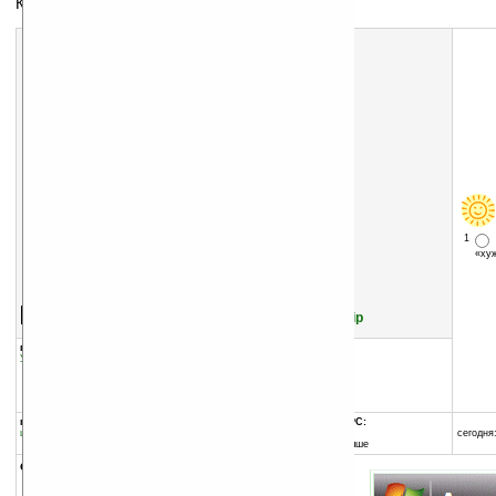
Калькулятор площади
1
«х
Скачать программу:
размер:
3602 Кб
скачать
Area_Calculator_v1.1.zip
группы программы:
добавлена:
15.10.2009
Управление информацией
:
Калькуляторы
обновлена:
15.10.2009
автор программы:
Summit Applications
www.summitapps.com/
программа:
совместима с Pocket PC:
шареварная
ARM процессор и выше
сегодня:
Windows Mobile 5.0 и выше
описание: