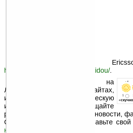
Микросайт Sony Ericss
http://www.sonyericsson.com/idou/
.
Устанавливайте линк на
- « о
Ладошки на своих сайтах,
1
изучайте коммерческую
«
скучно
информацию, посещайте
разделы сайта (форум, чат, новости, фа
Оцените эту новость и оставьте свой
ниже на странице
.