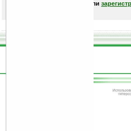
авторизоваться (войти)
или
зарегист
поддержите
Ладошки
Использов
гиперс