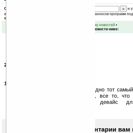
Скоро
конкурс
с призами! Подпишитесь:
и у
ежедневный или еженедельный дайджест новостей, анонсов программ под 
ваш почтовый ящик.
•
вернуться к списку новостей
•
Обсуждение этой новости ниже:
21.02.2009
- blag24
07:32
Цена наверняка не порадует...
13.03.2009
-
beltsoff
08:50
Ближе к концу ролика отлично видно тот самы
Сони Эриксон и разьем для М2, все то, что 
Эриксон. Это убивает сей девайс дл
пользователей!!!
Чтобы писать комментарии вам