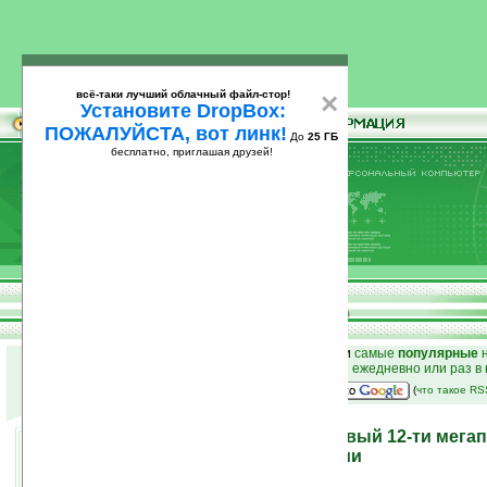
всё-таки лучший облачный файл-стор!
×
Установите DropBox:
ПОЖАЛУЙСТА, вот линк!
До
25 ГБ
бесплатно, приглашая друзей!
Установите
всё-таки лучший облачный файл-стор!
DropBox: ПОЖАЛУЙСТА, вот линк!
До
25
бесплатно, приглашая друзей!
ГБ
к началу раздела новостей
•
лучшие
новости
и
самые
популярные
н
простые
анонсы новостей
на email ежедневно или раз в
наш
на Google:
(
что такое R
Sony Ericsson Idou — первый 12-ти мега
второй тачскрин компании
16.02.2009 15:23
просмотров: сегодня 1, всего 10184