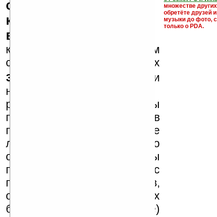
серийные номера,
множестве други
обретёте друзей и
ключи и ссылки на
музыки до фото, с
только о PDA.
варезные сайты
к публикации на нашем
сайте в комментариях
запрещены
, как и
несанкционированная
реклама (спам). Мы
поддерживаем авторов
программ и развитие
легального программного
обеспечения. Также мы
призываем Вас
поддерживать авторов,
особенно создающих
бесплатные (freeware)