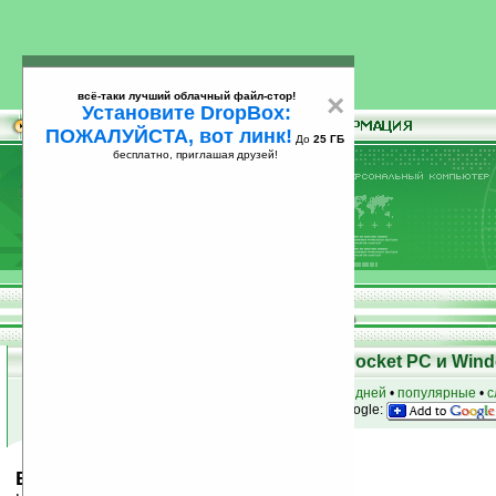
всё-таки лучший облачный файл-стор!
×
Установите DropBox:
ПОЖАЛУЙСТА, вот линк!
До
25 ГБ
бесплатно, приглашая друзей!
Установите
всё-таки лучший облачный файл-стор!
DropBox: ПОЖАЛУЙСТА, вот линк!
До
25
бесплатно, приглашая друзей!
ГБ
Скачать программы для КПК Pocket PC и Wind
к началу раздела
•
за сегодня
•
за 3 дня
•
за 7 дней
•
популярные
•
с
анонсы программ на email
• наш
на Google:
Backgammon v4.2