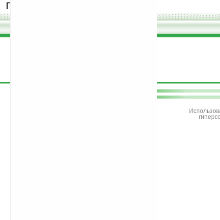
программы.
поддержите
Ладошки
Использов
гиперс