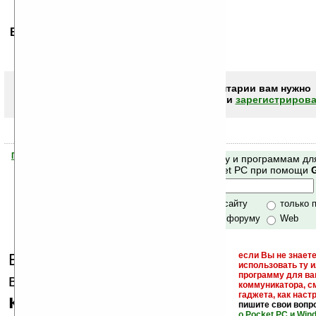
Ваше мнение будет первым.
Чтобы писать комментарии вам нужно
авторизоваться (войти)
или
зарегистрирова
Помогите Ладошкам стать лучше
Поиск по сайту и программам дл
своей поддержкой.
Mobile и Pocket PC при помощи
Хочешь футболку?
только по сайту
только 
по сайту и форуму
Web
Еще раз обращаем
если Вы не знаете
использовать ту 
кейгены,
программу для ва
внимание, что
коммуникатора, с
гаджета, как настр
кряки - лекарства,
пишите свои вопр
о Pocket PC и Win