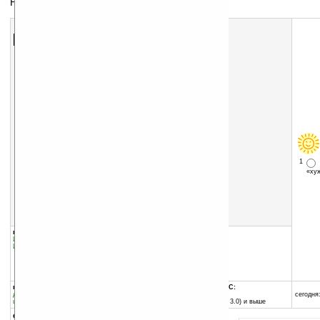
Нарды
Скачать программу:
размер:
1419 Кб
скачать
программу
1
«х
группы программы:
добавлена:
17.03.2004
Игры
:
Стратегические
обновлена:
20.03.2004
Игры
:
Логические
автор программы:
Handmark
www.handmark.com
sales@handmark.com
программа:
совместима с Pocket PC:
демоверсия
любой процессор
сегодня:
шареварная
Pocket PC (Windows CE 3.0) и выше
описание: